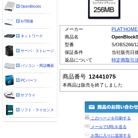
OpenBlocks
IoT関連
メーカー
PLAT'HOME
ネットワーク
商品名
OpenBloc
型番
S/OBS266/1
サーバ・ストレージ
保証条件
当社販売日
返品について
特定商取引
パソコン・周辺機器
商品番号
12441075
PCパーツ
本商品は販売を終了しました
サプライ
ソフト・ライセンス
このページを印刷する
メールでURLを送る
お気に入りに追加する