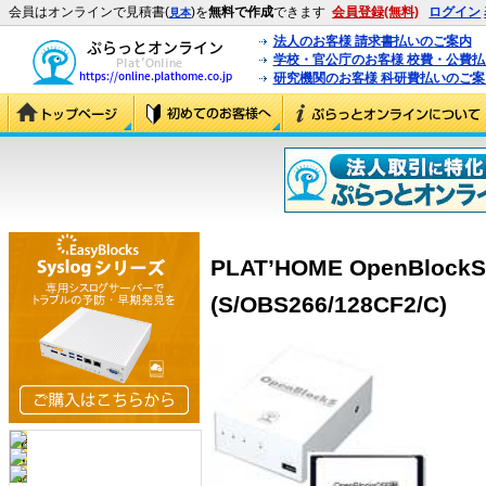
会員はオンラインで見積書(
)を
無料で作成
できます
会員登録(無料)
ログイン
見本
法人のお客様 請求書払いのご案内
学校・官公庁のお客様 校費・公費
研究機関のお客様 科研費払いのご案
PLAT’HOME OpenBloc
(S/OBS266/128CF2/C)