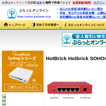
会員はオンラインで見積書(
)を
無料で作成
できます
会員登録(無料)
ログイン
見本
法人のお客様 請求書払いのご案内
学校・官公庁のお客様 校費・公費
研究機関のお客様 科研費払いのご案
HotBrick Hotbrick SOHO