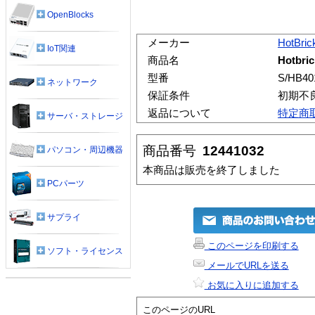
OpenBlocks
メーカー
HotBric
IoT関連
商品名
Hotbri
型番
S/HB40
ネットワーク
保証条件
初期不
返品について
特定商
サーバ・ストレージ
商品番号
12441032
パソコン・周辺機器
本商品は販売を終了しました
PCパーツ
サプライ
このページを印刷する
ソフト・ライセンス
メールでURLを送る
お気に入りに追加する
このページのURL