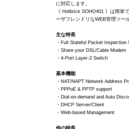
に対応します。
《 Hotbrick SOHO401 
ーザフレンドリなWEB管理ツー
主な特長
・Full Stateful Packet Inspection 
・Share your DSL/Cable Modem
・4-Port Layer-2 Switch
基本機能
・NAT/NAPT Network Address Port
・PPPoE & PPTP support
・Dial-on-demand and Auto Disco
・DHCP Server/Client
・Web-based Management
他の特長