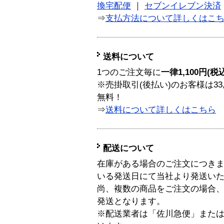
換宅配便
｜
セブンイレブン決済
⇒
支払方法について詳しくはこ
送料について
1つのご注文毎に
一律1,100円(税
※売掛取引(後払い)のお客様は33
無料！
⇒
送料について詳しくはこちら
配送について
在庫がある場合のご注文につき
いる発送日にて当社より発送い
尚、複数の商品をご注文の場合
発送となります。
※配送業者は「佐川急便」また