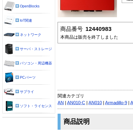
OpenBlocks
IoT関連
商品番号
12440983
ネットワーク
本商品は販売を終了しました
サーバ・ストレージ
パソコン・周辺機器
PCパーツ
サプライ
関連カテゴリ
AN
|
AN010-C
|
AN010
|
Armadillo-9
|
A
ソフト・ライセンス
商品説明