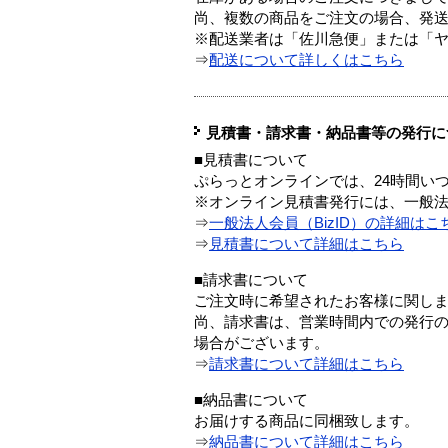
尚、複数の商品をご注文の場合、発
※配送業者は「佐川急便」または「
⇒
配送について詳しくはこちら
見積書・請求書・納品書等の発行に
■見積書について
ぷらっとオンラインでは、24時間い
※オンライン見積書発行には、一般法人
⇒
一般法人会員（BizID）の詳細はこ
⇒
見積書について詳細はこちら
■請求書について
ご注文時に希望されたお客様に関し
尚、請求書は、営業時間内での発行
場合がございます。
⇒
請求書について詳細はこちら
■納品書について
お届けする商品に同梱致します。
⇒
納品書について詳細はこちら