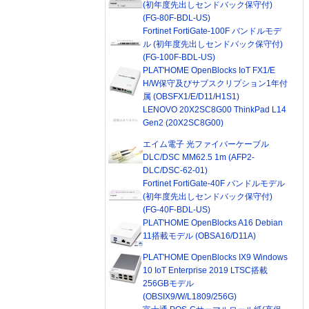
(初年度先出しセンドバック保守付)
(FG-80F-BDL-US)
Fortinet FortiGate-100F バンドルモデ
ル (初年度先出しセンドバック保守付)
(FG-100F-BDL-US)
PLAT'HOME OpenBlocks IoT FX1/E
H/W保守及びサブスクリプション1年付
属 (OBSFX1/E/D11/H1S1)
LENOVO 20X2SC8G00 ThinkPad L14
Gen2 (20X2SC8G00)
エイム電子 光ファイバーケーブル
DLC/DSC MM62.5 1m (AFP2-
DLC/DSC-62-01)
Fortinet FortiGate-40F バンドルモデル
(初年度先出しセンドバック保守付)
(FG-40F-BDL-US)
PLAT'HOME OpenBlocks A16 Debian
11搭載モデル (OBSA16/D11A)
PLAT'HOME OpenBlocks IX9 Windows
10 IoT Enterprise 2019 LTSC搭載
256GBモデル
(OBSIX9/W/L1809/256G)