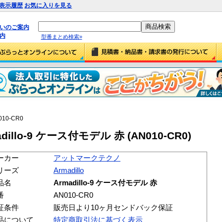
表示履歴
お気に入りを見る
払いのご案内
内
型番まとめ検索»
010-CR0
lo-9 ケース付モデル 赤 (AN010-CR0)
ーカー
アットマークテクノ
リーズ
Armadillo
品名
Armadillo-9 ケース付モデル 赤
番
AN010-CR0
証条件
販売日より10ヶ月センドバック保証
品について
特定商取引法に基づく表示