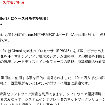
 ケース付モデル 赤
dillo-9》にケース付モデル登場！
ス
も適し好評のLinux対応ARM9CPUボード《Armadillo-9》に
登場です。
illo-9》はCirrusLogic社のプロセッサ《EP9315》を搭載、ビデ
像を伴うマルチメディア端末のシステム開発や、USB機器を利用
リの倍増、ハードディスクインタフェースの搭載、演算機能の強化
ル》はより汎用的に使用する事を目的に開発されました。10cm四方ほど
に軽く、設置場所もいとわない小型サーバ用途に最適です。
スの豊富なソフトウェア資産を利用できます。ソフトウェア開発環境に
業界のみならず、システムインテグレータのネットワークソリュー
を導入したい方の入門機としてもお薦めです。