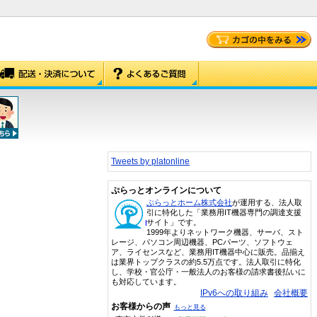
Tweets by platonline
ぷらっとオンラインについて
ぷらっとホーム株式会社
が運用する、法人取
引に特化した「業務用IT機器専門の調達支援
サイト」です。
1999年よりネットワーク機器、サーバ、スト
レージ、パソコン周辺機器、PCパーツ、ソフトウェ
ア、ライセンスなど、業務用IT機器中心に販売。品揃え
は業界トップクラスの約5.5万点です。法人取引に特化
し、学校・官公庁・一般法人のお客様の請求書後払いに
も対応しています。
IPv6への取り組み
会社概要
お客様からの声
もっと見る