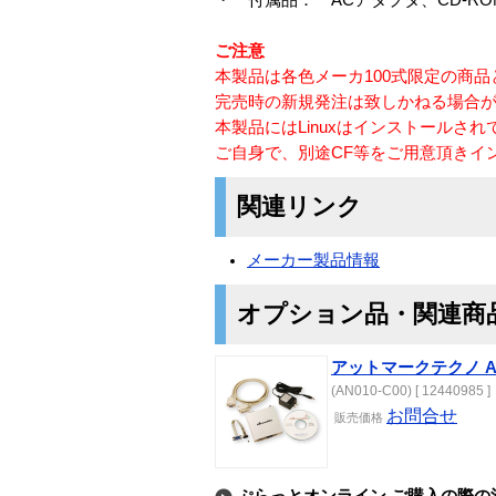
ご注意
本製品は各色メーカ100式限定の商
完売時の新規発注は致しかねる場合
本製品にはLinuxはインストールさ
ご自身で、別途CF等をご用意頂きイ
関連リンク
メーカー製品情報
オプション品・関連商
アットマークテクノ Ar
(AN010-C00) [ 12440985 ]
お問合せ
販売価格