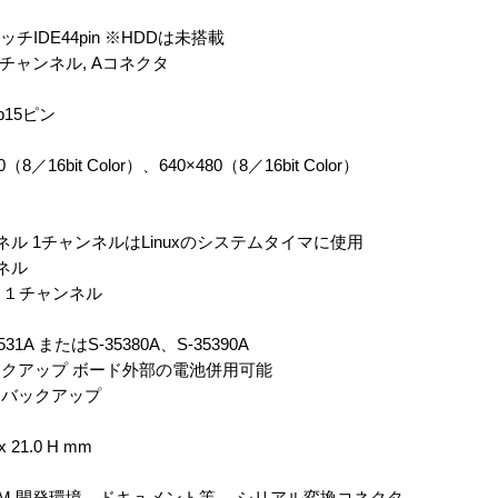
ッチIDE44pin ※HDDは未搭載
ps 1チャンネル, Aコネクタ
b15ピン
0（8／16bit Color）、640×480（8／16bit Color）
ル 1チャンネルはLinuxのシステムタイマに使用
ネル
 １チャンネル
A またはS-35380A、S-35390A
クアップ ボード外部の電池併用可能
をバックアップ
 21.0 H mm
OM 開発環境、ドキュメント等 、シリアル変換コネクタ