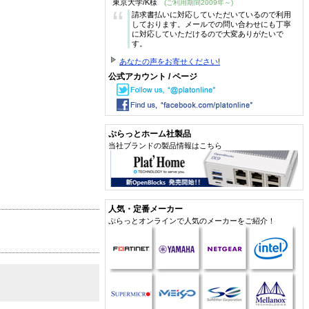
東京大学/K様
(ご利用期間2009年～)
“
請求書払いに対応していただいているので利用
しております。メールでの問い合わせにも丁寧
に対応していただけるので大変ありがたいで
す。
あなたの声をお寄せください!
公式アカウント / ページ
ぷらっとホーム社製品
当社ブランドの製品情報はこちら
人気・定番メーカー
ぷらっとオンラインで人気のメーカーをご紹介！