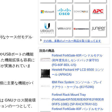
、便利なケース付モデル
その他、多数のメーカー商品を取り扱ってます
注目の商品
オ出力やUSBポートの機能
Fortinet FortiGate-60Fバンドルモデル
した機能拡張も容易に
(初年度先出しセンドバック保守付)
(FG-60F-BDL-US)
等が実施されていま
Hewlett-Packard HP LCD 8500 コンソ
ール (AF642A)
IBM Flex System コンソール・ブレイ
の面積に主要な機能がバ
クアウト・ケーブル (81Y5286)
Fortinet Rack Mount Tray
(FortiGate40F/50E/60E/60F/61F/80E/8
は GNUクロス開発環
0F/FS-108E) (SP-RACKTRAY-02)
ションの一つとして、
Fortinet FortiGate-80F バンドルモデル