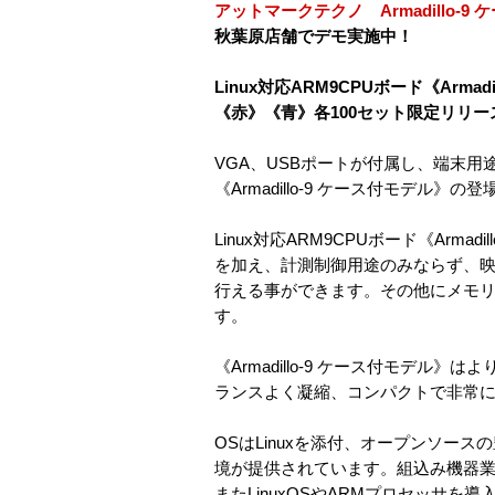
アットマークテクノ Armadillo-9
秋葉原店舗でデモ実施中！
Linux対応ARM9CPUボード《Arma
《赤》《青》各100セット限定リリー
VGA、USBポートが付属し、端末用途に
《Armadillo-9 ケース付モデル》の
Linux対応ARM9CPUボード《Armad
を加え、計測制御用途のみならず、映
行える事ができます。その他にメモ
す。
《Armadillo-9 ケース付モデ
ランスよく凝縮、コンパクトで非常
OSはLinuxを添付、オープンソー
境が提供されています。組込み機器
またLinuxOSやARMプロセッサ