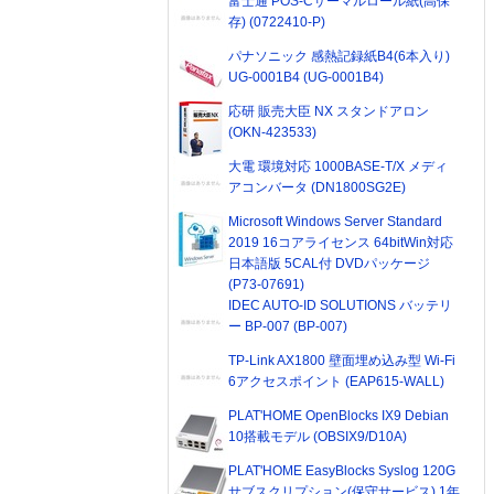
富士通 POS-Cサーマルロール紙(高保
存) (0722410-P)
パナソニック 感熱記録紙B4(6本入り)
UG-0001B4 (UG-0001B4)
応研 販売大臣 NX スタンドアロン
(OKN-423533)
大電 環境対応 1000BASE-T/X メディ
アコンバータ (DN1800SG2E)
Microsoft Windows Server Standard
2019 16コアライセンス 64bitWin対応
日本語版 5CAL付 DVDパッケージ
(P73-07691)
IDEC AUTO-ID SOLUTIONS バッテリ
ー BP-007 (BP-007)
TP-Link AX1800 壁面埋め込み型 Wi-Fi
6アクセスポイント (EAP615-WALL)
PLAT'HOME OpenBlocks IX9 Debian
10搭載モデル (OBSIX9/D10A)
PLAT'HOME EasyBlocks Syslog 120G
サブスクリプション(保守サービス) 1年