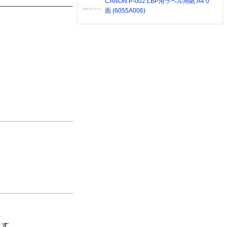
CANON P-002 LBP用ラベル用紙 A4 0
面 (6055A006)
ます。