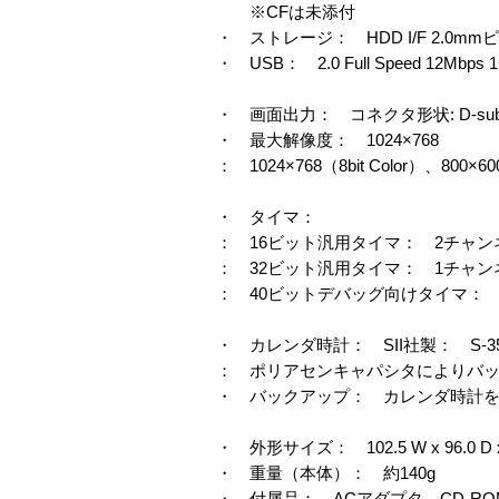
※CFは未添付
・ ストレージ： HDD I/F 2.0mmピ
・ USB： 2.0 Full Speed 12Mb
・ 画面出力： コネクタ形状: D-su
・ 最大解像度： 1024×768
： 1024×768（8bit Color）、800×60
・ タイマ：
： 16ビット汎用タイマ： 2チャンネ
： 32ビット汎用タイマ： 1チャン
： 40ビットデバッグ向けタイマ：
・ カレンダ時計： SII社製： S-3531
： ポリアセンキャパシタによりバッ
・ バックアップ： カレンダ時計
・ 外形サイズ： 102.5 W x 96.0 D x
・ 重量（本体）： 約140g
・ 付属品： ACアダプタ、CD-R