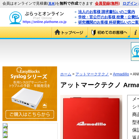
会員はオンラインで見積書(
)を
無料で作成
できます
会員登録(無料)
ログイン
見本
法人のお客様 請求書払いのご案内
学校・官公庁のお客様 校費・公費
研究機関のお客様 科研費払いのご案
ホーム
>
アットマークテクノ
>
Armadillo
> AN
アットマークテクノ Armadil
メ
シ
商
型
保
返