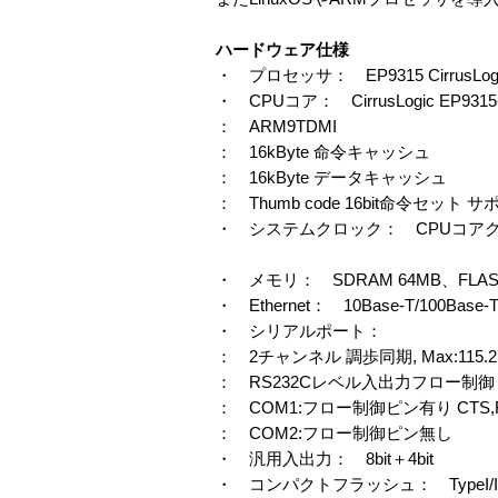
ハードウェア仕様
・ プロセッサ： EP9315 CirrusLog
・ CPUコア： CirrusLogic EP93
： ARM9TDMI
： 16kByte 命令キャッシュ
： 16kByte データキャッシュ
： Thumb code 16bit命令セット 
・ システムクロック： CPUコアクロ
・ メモリ： SDRAM 64MB、FLAS
・ Ethernet： 10Base-T/100Base-
・ シリアルポート：
： 2チャンネル 調歩同期, Max:115.2
： RS232Cレベル入出力フロー制御
： COM1:フロー制御ピン有り CTS,RTS
： COM2:フロー制御ピン無し
・ 汎用入出力： 8bit＋4bit
・ コンパクトフラッシュ： TypeI/I