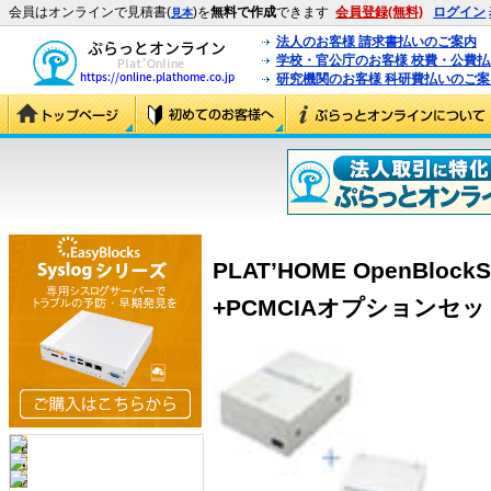
会員はオンラインで見積書(
)を
無料で作成
できます
会員登録(無料)
ログイン
見本
法人のお客様 請求書払いのご案内
学校・官公庁のお客様 校費・公費
研究機関のお客様 科研費払いのご案
PLAT’HOME OpenBlo
+PCMCIAオプションセット (