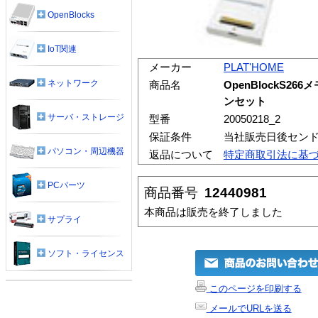
OpenBlocks
IoT関連
メーカー
PLAT'HOME
ネットワーク
商品名
OpenBlockS26
ンセット
サーバ・ストレージ
型番
20050218_2
保証条件
当社販売日後セン
パソコン・周辺機器
返品について
特定商取引法に基
PCパーツ
商品番号
12440981
本商品は販売を終了しました
サプライ
ソフト・ライセンス
このページを印刷する
メールでURLを送る