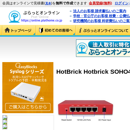
会員はオンラインで見積書(
)を
無料で作成
できます
会員登録(無料)
ログイン
見本
法人のお客様 請求書払いのご案内
学校・官公庁のお客様 校費・公費
研究機関のお客様 科研費払いのご案
HotBrick Hotbrick SOHO