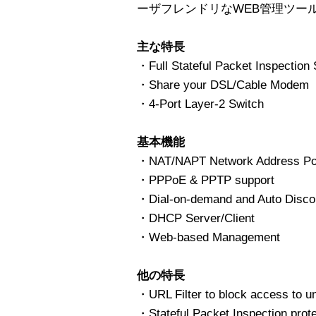
ーザフレンドリなWEB管理ツー
主な特長
・Full Stateful Packet Inspection 
・Share your DSL/Cable Modem
・4-Port Layer-2 Switch
基本機能
・NAT/NAPT Network Address Port
・PPPoE & PPTP support
・Dial-on-demand and Auto Disco
・DHCP Server/Client
・Web-based Management
他の特長
・URL Filter to block access to un
・Stateful Packet Inspection prote