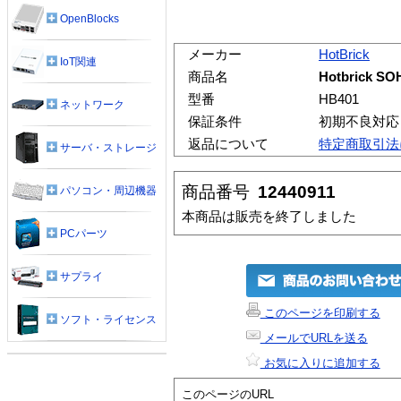
OpenBlocks
メーカー
HotBrick
IoT関連
商品名
Hotbrick SO
型番
HB401
ネットワーク
保証条件
初期不良対応
返品について
特定商取引法
サーバ・ストレージ
商品番号
12440911
パソコン・周辺機器
本商品は販売を終了しました
PCパーツ
サプライ
このページを印刷する
ソフト・ライセンス
メールでURLを送る
お気に入りに追加する
このページのURL