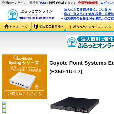
会員はオンラインで見積書(
)を
無料で作成
できます
会員登録(無料)
ログイン
見本
法人のお客様 請求書払いのご案内
学校・官公庁のお客様 校費・公費
研究機関のお客様 科研費払いのご案
Coyote Point Systems Eq
(E350-1U-L7)