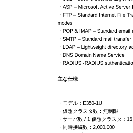
・ASP – Microsoft Active Server
・FTP – Standard Internet File Tr
modes
・POP & IMAP – Standard email re
・SMTP – Standard mail transfer 
・LDAP – Lightweight directory a
・DNS Domain Name Service
・RADIUS -RADIUS suthentication
主な仕様
・モデル：E350-1U
・仮想クラスタ数：無制限
・サーバ数 / 1 仮想クラスタ：16
・同時接続数：2,000,000