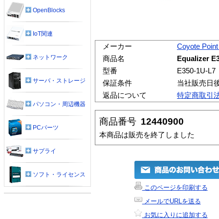
OpenBlocks
IoT関連
メーカー
Coyote Poin
ネットワーク
商品名
Equalizer E
型番
E350-1U-L7
サーバ・ストレージ
保証条件
当社販売日
返品について
特定商取引
パソコン・周辺機器
商品番号
12440900
PCパーツ
本商品は販売を終了しました
サプライ
ソフト・ライセンス
このページを印刷する
メールでURLを送る
お気に入りに追加する