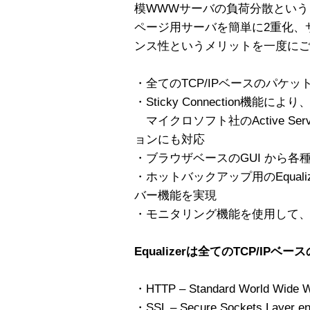
模WWWサーバの負荷分散という
ページ用サーバを簡単に2重化、
ンス性というメリットを一度に
・全てのTCP/IPベースのパケッ
・Sticky Connection機能
マイクロソフト社のActive Serv
ョンにも対応
・ブラウザベースのGUI から各
・ホットバックアップ用のEqual
バー機能を実現
・モニタリング機能を使用して
Equalizerは全てのTCP/I
・HTTP – Standard World Wide W
・SSL – Secure Sockets Layer encr