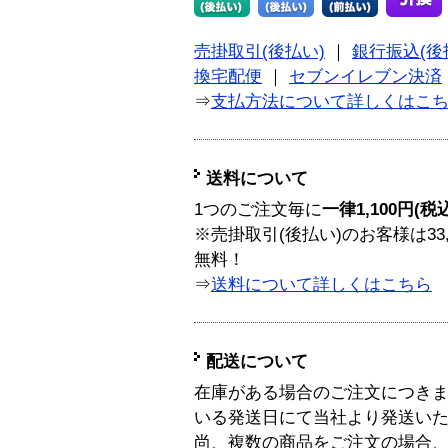
売掛取引(後払い)
｜
銀行振込(後
換宅配便
｜
セブンイレブン決済
⇒
支払方法について詳しくはこ
送料について
1つのご注文毎に
一律1,100円(税
※売掛取引(後払い)のお客様は33
無料！
⇒
送料について詳しくはこちら
配送について
在庫がある場合のご注文につき
いる発送日にて当社より発送い
尚、複数の商品をご注文の場合