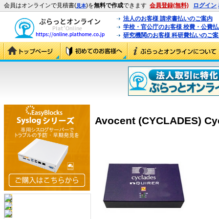
会員はオンラインで見積書(
)を
無料で作成
できます
会員登録(無料)
ログイン
見本
法人のお客様 請求書払いのご案内
学校・官公庁のお客様 校費・公費
研究機関のお客様 科研費払いのご案
Avocent (CYCLADES) Cyc