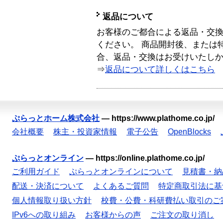
返品について
お客様のご都合による返品・交
ください。 商品開封後、または
合、返品・交換はお受けいたし
⇒
返品について詳しくはこちら
ぷらっとホーム株式会社
—
https://www.plathome.co.jp/
会社概要
株主・投資家情報
電子公告
OpenBlocks
ぷらっとオンライン
—
https://online.plathome.co.jp/
ご利用ガイド
ぷらっとオンラインについて
見積書・納
配送・決済について
よくあるご質問
特定商取引法に基
個人情報取り扱い方針
校費・公費・科研費払い取引のご
IPv6への取り組み
お客様からの声
ご注文の取り消し