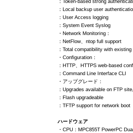
：Token-based strong authenticat
：Local backup user authenticatio
：User Access logging
：System Event Syslog
・Network Monitoring：
：NetFlow、ntop full support
：Total compatibility with existing
・Configuration：
：HTTP、HTTPS web-based configu
：Command Line Interface CLI
・アップグレード：
：Upgrades available on FTP site
：Flash upgradeable
：TFTP support for network boot
ハードウェア
・CPU：MPC855T PowerPC Dua