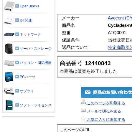
OpenBlocks
メーカー
Avocent (
IoT関連
商品名
Cyclades-n
型番
ATQ0001
ネットワーク
保証条件
当社販売日
返品について
特定商取引
サーバ・ストレージ
商品番号
12440843
パソコン・周辺機器
本商品は販売を終了しました
PCパーツ
サプライ
このページを印刷する
ソフト・ライセンス
メールでURLを送る
お気に入りに追加する
このページのURL