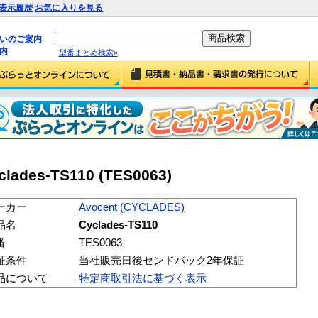
表示履歴
お気に入りを見る
払いのご案内
内
型番まとめ検索»
lades-TS110 (TES0063)
ーカー
Avocent (CYCLADES)
品名
Cyclades-TS110
番
TES0063
証条件
当社販売日後センドバック2年保証
品について
特定商取引法に基づく表示