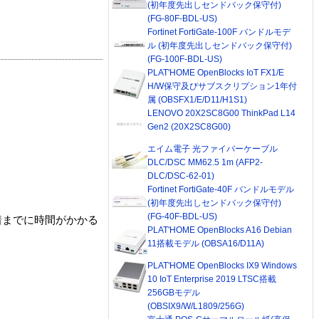
(初年度先出しセンドバック保守付)
(FG-80F-BDL-US)
Fortinet FortiGate-100F バンドルモデ
ル (初年度先出しセンドバック保守付)
(FG-100F-BDL-US)
PLAT'HOME OpenBlocks IoT FX1/E
H/W保守及びサブスクリプション1年付
属 (OBSFX1/E/D11/H1S1)
LENOVO 20X2SC8G00 ThinkPad L14
Gen2 (20X2SC8G00)
エイム電子 光ファイバーケーブル
DLC/DSC MM62.5 1m (AFP2-
DLC/DSC-62-01)
Fortinet FortiGate-40F バンドルモデル
(初年度先出しセンドバック保守付)
(FG-40F-BDL-US)
着までに時間がかかる
PLAT'HOME OpenBlocks A16 Debian
11搭載モデル (OBSA16/D11A)
PLAT'HOME OpenBlocks IX9 Windows
10 IoT Enterprise 2019 LTSC搭載
256GBモデル
(OBSIX9/W/L1809/256G)