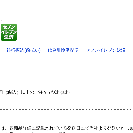
す。
｜
銀行振込(前払い)
｜
代金引換宅配便
｜
セブンイレブン決済
00円（税込）以上のご注文で送料無料！
ては、各商品詳細に記載されている発送日にて当社より発送いたし