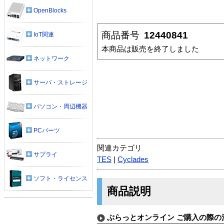
OpenBlocks
商品番号
12440841
IoT関連
本商品は販売を終了しました
ネットワーク
サーバ・ストレージ
パソコン・周辺機器
PCパーツ
関連カテゴリ
サプライ
TES
|
Cyclades
ソフト・ライセンス
商品説明
ぷらっとオンライン ご購入の際の