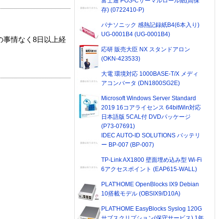
富士通 POS-Cサーマルロール紙(高保
存) (0722410-P)
パナソニック 感熱記録紙B4(6本入り)
UG-0001B4 (UG-0001B4)
の事情なく8日以上経
応研 販売大臣 NX スタンドアロン
(OKN-423533)
大電 環境対応 1000BASE-T/X メディ
アコンバータ (DN1800SG2E)
Microsoft Windows Server Standard
2019 16コアライセンス 64bitWin対応
日本語版 5CAL付 DVDパッケージ
(P73-07691)
IDEC AUTO-ID SOLUTIONS バッテリ
ー BP-007 (BP-007)
TP-Link AX1800 壁面埋め込み型 Wi-Fi
6アクセスポイント (EAP615-WALL)
PLAT'HOME OpenBlocks IX9 Debian
10搭載モデル (OBSIX9/D10A)
PLAT'HOME EasyBlocks Syslog 120G
サブスクリプション(保守サービス) 1年