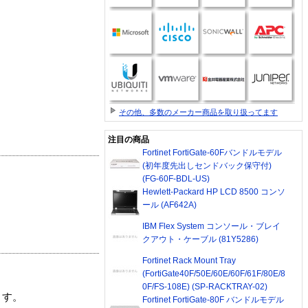
その他、多数のメーカー商品を取り扱ってます
注目の商品
Fortinet FortiGate-60Fバンドルモデル
(初年度先出しセンドバック保守付)
(FG-60F-BDL-US)
Hewlett-Packard HP LCD 8500 コンソ
ール (AF642A)
IBM Flex System コンソール・ブレイ
クアウト・ケーブル (81Y5286)
Fortinet Rack Mount Tray
(FortiGate40F/50E/60E/60F/61F/80E/8
0F/FS-108E) (SP-RACKTRAY-02)
ます。
Fortinet FortiGate-80F バンドルモデル