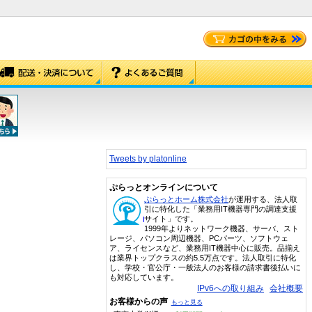
Tweets by platonline
ぷらっとオンラインについて
ぷらっとホーム株式会社
が運用する、法人取
引に特化した「業務用IT機器専門の調達支援
サイト」です。
1999年よりネットワーク機器、サーバ、スト
レージ、パソコン周辺機器、PCパーツ、ソフトウェ
ア、ライセンスなど、業務用IT機器中心に販売。品揃え
は業界トップクラスの約5.5万点です。法人取引に特化
し、学校・官公庁・一般法人のお客様の請求書後払いに
も対応しています。
IPv6への取り組み
会社概要
お客様からの声
もっと見る