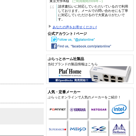
東京大学/K様
(ご利用期間2009年～)
“
請求書払いに対応していただいているので利用
しております。メールでの問い合わせにも丁寧
に対応していただけるので大変ありがたいで
す。
あなたの声をお寄せください!
公式アカウント / ページ
ぷらっとホーム社製品
当社ブランドの製品情報はこちら
人気・定番メーカー
ぷらっとオンラインで人気のメーカーをご紹介！