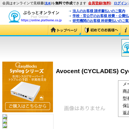
会員はオンラインで見積書(
)を
無料で作成
できます
会員登録(無料)
ログイン
見本
法人のお客様 請求書払いのご案内
学校・官公庁のお客様 校費・公費
研究機関のお客様 科研費払いのご案
Avocent (CYCLADES) Cyc
メ
商
型
保
返