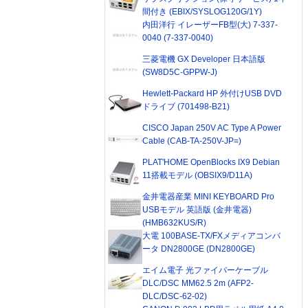
間付き (EBIX/SYSLOG120G/1Y)
内田洋行 イレーザーFB型(大) 7-337-
0040 (7-337-0040)
三菱電機 GX Developer 日本語版
(SW8D5C-GPPW-J)
Hewlett-Packard HP 外付けUSB DVD
ドライブ (701498-B21)
CISCO Japan 250V AC Type A Power
Cable (CAB-TA-250V-JP=)
PLAT'HOME OpenBlocks IX9 Debian
11搭載モデル (OBSIX9/D11A)
金井電器産業 MINI KEYBOARD Pro
USBモデル 英語版 (金井電器)
(HMB632KUS/R)
大電 100BASE-TX/FXメディアコンバ
ータ DN2800GE (DN2800GE)
エイム電子 光ファイバーケーブル
DLC/DSC MM62.5 2m (AFP2-
DLC/DSC-62-02)