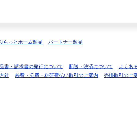
ぷらっとホーム製品
パートナー製品
品書・請求書の発行について
配送・決済について
よくあ
方針
校費・公費・科研費払い取引のご案内
売掛取引のご