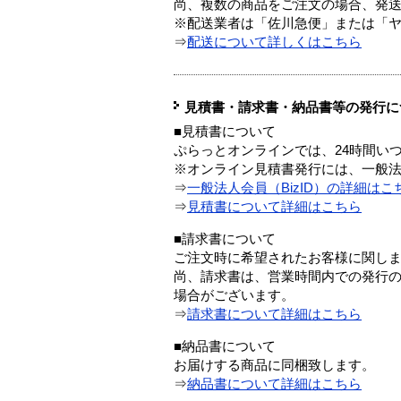
尚、複数の商品をご注文の場合、発
※配送業者は「佐川急便」または「
⇒
配送について詳しくはこちら
見積書・請求書・納品書等の発行に
■見積書について
ぷらっとオンラインでは、24時間い
※オンライン見積書発行には、一般法人
⇒
一般法人会員（BizID）の詳細はこ
⇒
見積書について詳細はこちら
■請求書について
ご注文時に希望されたお客様に関し
尚、請求書は、営業時間内での発行
場合がございます。
⇒
請求書について詳細はこちら
■納品書について
お届けする商品に同梱致します。
⇒
納品書について詳細はこちら