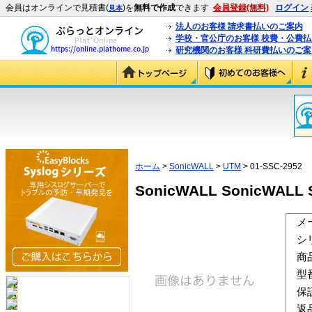
会員はオンラインで見積書(
)を
無料で作成
できます
会員登録(無料)
ログイン
見本
法人のお客様 請求書払いのご案内
学校・官公庁のお客様 校費・公費
研究機関のお客様 科研費払いのご案
ホーム
>
SonicWALL
>
UTM
> 01-SSC-2952
SonicWALL SonicWALL S
メ
シ
商
型
保
返