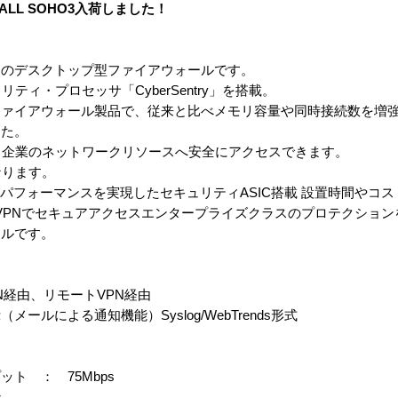
cWALL SOHO3入荷しました！
けのデスクトップ型ファイアウォールです。
リティ・プロセッサ「CyberSentry」を搭載。
ファイアウォール製品で、従来と比べメモリ容量や同時接続数を増
した。
り企業のネットワークリソースへ安全にアクセスできます。
なります。
ハイパフォーマンスを実現したセキュリティASIC搭載 設置時間やコ
c VPNでセキュアアクセスエンタープライズクラスのプロテクション
ールです。
N経由、リモートVPN経由
ルによる通知機能）Syslog/WebTrends形式
ト ： 75Mbps
ン