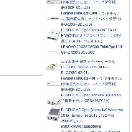
(初年度先出しセンドバック保守付)
(FG-80F-BDL-US)
Fortinet FortiGate-100F バンドルモデ
ル (初年度先出しセンドバック保守付)
(FG-100F-BDL-US)
PLAT'HOME OpenBlocks IoT FX1/E
H/W保守及びサブスクリプション1年付
属 (OBSFX1/E/D11/H1S1)
LENOVO 20X2SC8G00 ThinkPad L14
Gen2 (20X2SC8G00)
エイム電子 光ファイバーケーブル
DLC/DSC MM62.5 1m (AFP2-
DLC/DSC-62-01)
Fortinet FortiGate-40F バンドルモデル
(初年度先出しセンドバック保守付)
(FG-40F-BDL-US)
PLAT'HOME OpenBlocks A16 Debian
11搭載モデル (OBSA16/D11A)
PLAT'HOME OpenBlocks IX9 Windows
10 IoT Enterprise 2019 LTSC搭載
256GBモデル
(OBSIX9/W/L1809/256G)