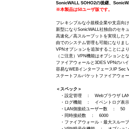
SonicWALL SOHO2の後継、Soni
※本製品は50ユーザ版です。
フレキシブルな小規模企業や支店向
新型になりSonicWALL社独自のセキュ
高速化／高スループットを実現した
由でのシステム管理も可能になりま
VPNオプションを追加することによ
（ご注意）VPN機能はオプションと
ファイアウォールと3DES VPNの
容易なWEBインターフェースIP Se
ステートフルパケットファイアウォ
＜スペック＞
・設定管理 ： Webブラウザ LA
・ログ機能 ： イベントログ表示（メー
・LAN側接続ユーザー数 ： 50
・同時接続数 ： 6000
・ファイアウォール・最大スループッ
・VPN暗号化機能 ： オプショ