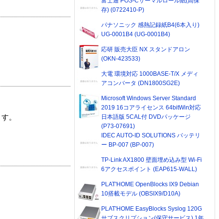
富士通 POS-Cサーマルロール紙(高保
存) (0722410-P)
パナソニック 感熱記録紙B4(6本入り)
UG-0001B4 (UG-0001B4)
応研 販売大臣 NX スタンドアロン
(OKN-423533)
大電 環境対応 1000BASE-T/X メディ
アコンバータ (DN1800SG2E)
Microsoft Windows Server Standard
2019 16コアライセンス 64bitWin対応
日本語版 5CAL付 DVDパッケージ
ます。
(P73-07691)
IDEC AUTO-ID SOLUTIONS バッテリ
ー BP-007 (BP-007)
TP-Link AX1800 壁面埋め込み型 Wi-Fi
6アクセスポイント (EAP615-WALL)
PLAT'HOME OpenBlocks IX9 Debian
10搭載モデル (OBSIX9/D10A)
PLAT'HOME EasyBlocks Syslog 120G
サブスクリプション(保守サービス) 1年