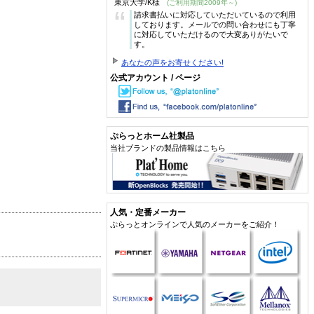
東京大学/K様
(ご利用期間2009年～)
“
請求書払いに対応していただいているので利用
しております。メールでの問い合わせにも丁寧
に対応していただけるので大変ありがたいで
す。
あなたの声をお寄せください!
公式アカウント / ページ
ぷらっとホーム社製品
当社ブランドの製品情報はこちら
人気・定番メーカー
ぷらっとオンラインで人気のメーカーをご紹介！