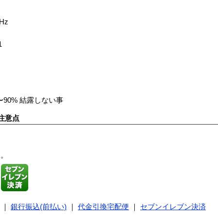
Hz
1
90% 結露しない事
注意点
す。
｜
銀行振込(前払い)
｜
代金引換宅配便
｜
セブンイレブン決済