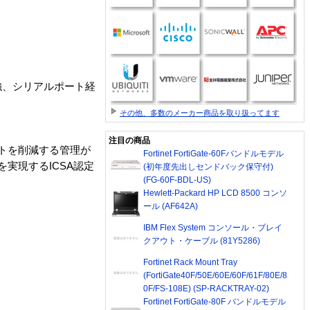
強、シリアルポート経
その他、多数のメーカー商品を取り扱ってます
注目の商品
ストを削減する管理が
Fortinet FortiGate-60Fバンドルモデル
を実現するICSA認定
(初年度先出しセンドバック保守付)
(FG-60F-BDL-US)
Hewlett-Packard HP LCD 8500 コンソ
ール (AF642A)
IBM Flex System コンソール・ブレイ
クアウト・ケーブル (81Y5286)
Fortinet Rack Mount Tray
(FortiGate40F/50E/60E/60F/61F/80E/8
0F/FS-108E) (SP-RACKTRAY-02)
Fortinet FortiGate-80F バンドルモデル