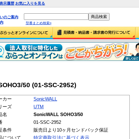
表示履歴
お気に入りを見る
払いのご案内
内
型番まとめ検索»
OHO3/50 (01-SSC-2952)
ーカー
SonicWALL
リーズ
UTM
品名
SonicWALL SOHO3/50
番
01-SSC-2952
証条件
販売日より10ヶ月センドバック保証
品について
特定商取引法に基づく表示