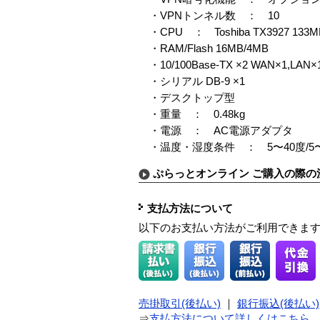
・VPNトンネル数 ： 10
・CPU ： Toshiba TX3927 133M
・RAM/Flash 16MB/4MB
・10/100Base-TX ×2 WAN×1,LAN×
・シリアル DB-9 ×1
・デスクトップ型
・重量 ： 0.48kg
・電源 ： AC電源アダプタ
・温度・湿度条件 ： 5〜40度/5〜
ぷらっとオンライン ご購入の際の
支払方法について
以下のお支払い方法がご利用できま
売掛取引(後払い)
｜
銀行振込(後払い)
⇒
支払方法について詳しくはこちら