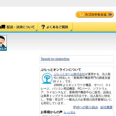
Tweets by platonline
ぷらっとオンラインについて
ぷらっとホーム株式会社
が運用する、法人取
引に特化した「業務用IT機器専門の調達支援
サイト」です。
1999年よりネットワーク機器、サーバ、スト
レージ、パソコン周辺機器、PCパーツ、ソフトウェ
ア、ライセンスなど、業務用IT機器中心に販売。品揃え
は業界トップクラスの約5.5万点です。法人取引に特化
し、学校・官公庁・一般法人のお客様の請求書後払いに
も対応しています。
IPv6への取り組み
会社概要
お客様からの声
もっと見る