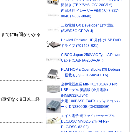
間付き (EBIX/SYSLOG120G/1Y)
内田洋行 イレーザーFB型(大) 7-337-
0040 (7-337-0040)
三菱電機 GX Developer 日本語版
(SW8D5C-GPPW-J)
着までに時間がかかる
Hewlett-Packard HP 外付けUSB DVD
ドライブ (701498-B21)
CISCO Japan 250V AC Type A Power
Cable (CAB-TA-250V-JP=)
PLAT'HOME OpenBlocks IX9 Debian
11搭載モデル (OBSIX9/D11A)
金井電器産業 MINI KEYBOARD Pro
USBモデル 英語版 (金井電器)
(HMB632KUS/R)
の事情なく8日以上経
大電 100BASE-TX/FXメディアコンバ
ータ DN2800GE (DN2800GE)
エイム電子 光ファイバーケーブル
DLC/DSC MM62.5 2m (AFP2-
DLC/DSC-62-02)