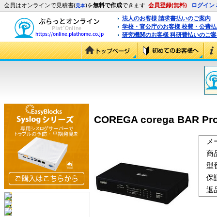
会員はオンラインで見積書(
)を
無料で作成
できます
会員登録(無料)
ログイン
見本
法人のお客様 請求書払いのご案内
学校・官公庁のお客様 校費・公費
研究機関のお客様 科研費払いのご案
COREGA corega BAR Pr
メ
商
型
保
返