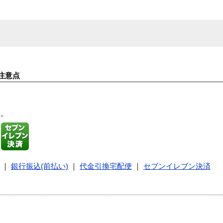
注意点
す。
｜
銀行振込(前払い)
｜
代金引換宅配便
｜
セブンイレブン決済