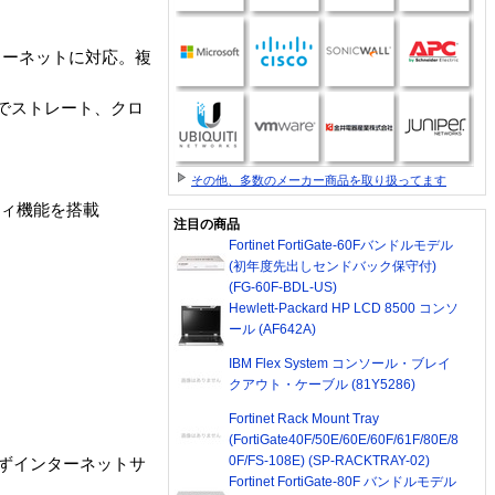
ンターネットに対応。複
対応でストレート、クロ
その他、多数のメーカー商品を取り扱ってます
ティ機能を搭載
注目の商品
Fortinet FortiGate-60Fバンドルモデル
(初年度先出しセンドバック保守付)
(FG-60F-BDL-US)
Hewlett-Packard HP LCD 8500 コンソ
ール (AF642A)
IBM Flex System コンソール・ブレイ
クアウト・ケーブル (81Y5286)
Fortinet Rack Mount Tray
(FortiGate40F/50E/60E/60F/61F/80E/8
0F/FS-108E) (SP-RACKTRAY-02)
必ずインターネットサ
Fortinet FortiGate-80F バンドルモデル