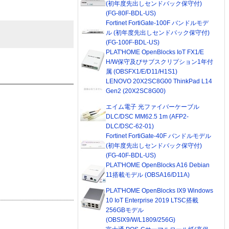
(初年度先出しセンドバック保守付)
(FG-80F-BDL-US)
Fortinet FortiGate-100F バンドルモデ
ル (初年度先出しセンドバック保守付)
(FG-100F-BDL-US)
PLAT'HOME OpenBlocks IoT FX1/E
H/W保守及びサブスクリプション1年付
属 (OBSFX1/E/D11/H1S1)
LENOVO 20X2SC8G00 ThinkPad L14
Gen2 (20X2SC8G00)
エイム電子 光ファイバーケーブル
DLC/DSC MM62.5 1m (AFP2-
DLC/DSC-62-01)
Fortinet FortiGate-40F バンドルモデル
(初年度先出しセンドバック保守付)
(FG-40F-BDL-US)
PLAT'HOME OpenBlocks A16 Debian
11搭載モデル (OBSA16/D11A)
PLAT'HOME OpenBlocks IX9 Windows
10 IoT Enterprise 2019 LTSC搭載
256GBモデル
(OBSIX9/W/L1809/256G)