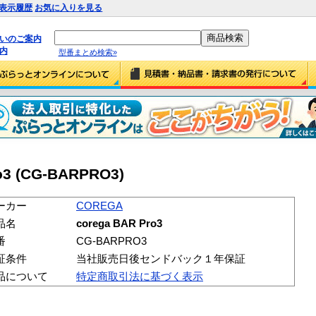
表示履歴
お気に入りを見る
払いのご案内
内
型番まとめ検索»
o3 (CG-BARPRO3)
ーカー
COREGA
品名
corega BAR Pro3
番
CG-BARPRO3
証条件
当社販売日後センドバック１年保証
品について
特定商取引法に基づく表示