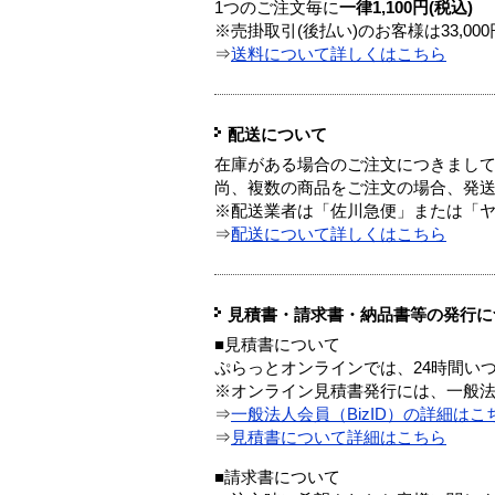
1つのご注文毎に
一律1,100円(税込)
※売掛取引(後払い)のお客様は33,0
⇒
送料について詳しくはこちら
配送について
在庫がある場合のご注文につきまし
尚、複数の商品をご注文の場合、発
※配送業者は「佐川急便」または「
⇒
配送について詳しくはこちら
見積書・請求書・納品書等の発行に
■見積書について
ぷらっとオンラインでは、24時間い
※オンライン見積書発行には、一般法人
⇒
一般法人会員（BizID）の詳細はこ
⇒
見積書について詳細はこちら
■請求書について