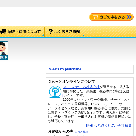
Tweets by platonline
ぷらっとオンラインについて
ぷらっとホーム株式会社
が運用する、法人取
引に特化した「業務用IT機器専門の調達支援
サイト」です。
1999年よりネットワーク機器、サーバ、スト
レージ、パソコン周辺機器、PCパーツ、ソフトウェ
ア、ライセンスなど、業務用IT機器中心に販売。品揃え
は業界トップクラスの約5.5万点です。法人取引に特化
し、学校・官公庁・一般法人のお客様の請求書後払いに
も対応しています。
IPv6への取り組み
会社概要
お客様からの声
もっと見る