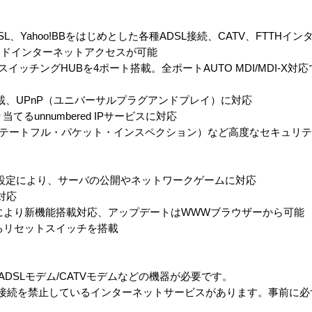
、Yahoo!BBをはじめとした各種ADSL接続、CATV、FTTHイ
ンドインターネットアクセスが可能
psスイッチングHUBを4ポート搭載。全ポートAUTO MDI/MDI-X
載、UPnP（ユニバーサルプラグアンドプレイ）に対応
るunnumbered IPサービスに対応
（ステートフル・パケット・インスペクション）など高度なセキュリ
設定により、サーバの公開やネットワークゲームに対応
対応
により新機能搭載対応、アップデートはWWWブラウザーから可能
るリセットスイッチを搭載
途ADSLモデム/CATVモデムなどの機器が必要です。
C接続を禁止しているインターネットサービスがあります。事前に
。