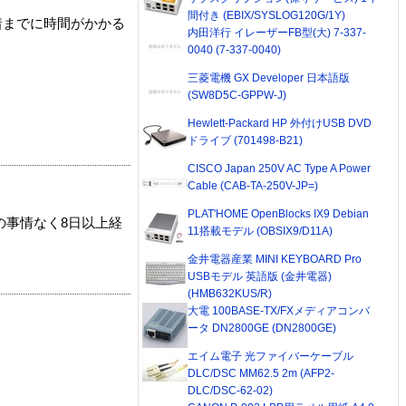
間付き (EBIX/SYSLOG120G/1Y)
着までに時間がかかる
内田洋行 イレーザーFB型(大) 7-337-
0040 (7-337-0040)
三菱電機 GX Developer 日本語版
(SW8D5C-GPPW-J)
Hewlett-Packard HP 外付けUSB DVD
ドライブ (701498-B21)
CISCO Japan 250V AC Type A Power
Cable (CAB-TA-250V-JP=)
PLAT'HOME OpenBlocks IX9 Debian
の事情なく8日以上経
11搭載モデル (OBSIX9/D11A)
金井電器産業 MINI KEYBOARD Pro
USBモデル 英語版 (金井電器)
(HMB632KUS/R)
大電 100BASE-TX/FXメディアコンバ
ータ DN2800GE (DN2800GE)
エイム電子 光ファイバーケーブル
DLC/DSC MM62.5 2m (AFP2-
DLC/DSC-62-02)