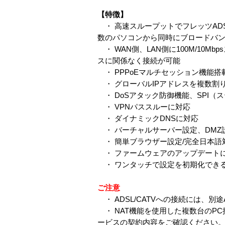
【特徴】
・ 高速スループットでフレッツADSL
数のパソコンから同時にブロードバ
・ WAN側、LAN側に100M/10Mb
スに関係なく接続が可能
・ PPPoEマルチセッション機能搭
・ グローバルIPアドレスを複数割り当て
・ DoSアタック防御機能、SPI
・ VPNパススルーに対応
・ ダイナミックDNSに対応
・ バーチャルサーバー設定、DMZ
・ 簡単ブラウザー設定/完全日本語
・ ファームウェアのアップデート
・ ワンタッチで設定を初期化でき
ご注意
・ ADSL/CATVへの接続には、別
・ NAT機能を使用した複数台のP
ービスの契約内容をご確認ください