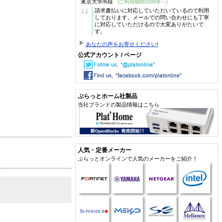
東京大学/K様
(ご利用期間2009年～)
“
請求書払いに対応していただいているので利用
しております。メールでの問い合わせにも丁寧
に対応していただけるので大変ありがたいで
す。
あなたの声をお寄せください!
公式アカウント / ページ
ぷらっとホーム社製品
当社ブランドの製品情報はこちら
人気・定番メーカー
ぷらっとオンラインで人気のメーカーをご紹介！