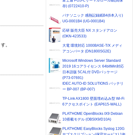
富士通 POS-Cサーマルロール紙(高保
存) (0722410-P)
パナソニック 感熱記録紙B4(6本入り)
UG-0001B4 (UG-0001B4)
応研 販売大臣 NX スタンドアロン
(OKN-423533)
ます。
大電 環境対応 1000BASE-T/X メディ
アコンバータ (DN1800SG2E)
Microsoft Windows Server Standard
2019 16コアライセンス 64bitWin対応
日本語版 5CAL付 DVDパッケージ
(P73-07691)
IDEC AUTO-ID SOLUTIONS バッテリ
ー BP-007 (BP-007)
TP-Link AX1800 壁面埋め込み型 Wi-Fi
6アクセスポイント (EAP615-WALL)
PLAT'HOME OpenBlocks IX9 Debian
10搭載モデル (OBSIX9/D10A)
PLAT'HOME EasyBlocks Syslog 120G
サブスクリプション(保守サービス) 1年