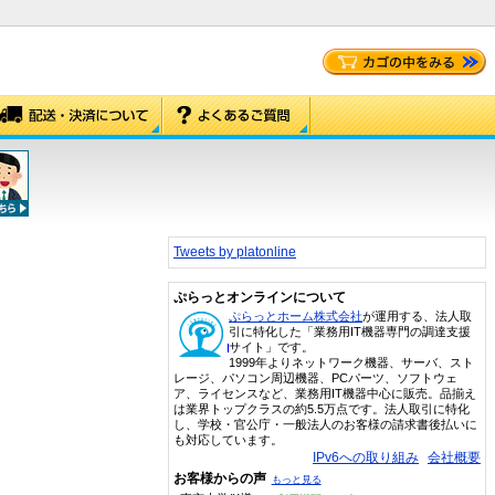
Tweets by platonline
ぷらっとオンラインについて
ぷらっとホーム株式会社
が運用する、法人取
引に特化した「業務用IT機器専門の調達支援
サイト」です。
1999年よりネットワーク機器、サーバ、スト
レージ、パソコン周辺機器、PCパーツ、ソフトウェ
ア、ライセンスなど、業務用IT機器中心に販売。品揃え
は業界トップクラスの約5.5万点です。法人取引に特化
し、学校・官公庁・一般法人のお客様の請求書後払いに
も対応しています。
IPv6への取り組み
会社概要
お客様からの声
もっと見る