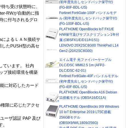
(初年度先出しセンドバック保守付)
RWが待ち受け状態時に、
(FG-80F-BDL-US)
er-RWが自動的に指
Fortinet FortiGate-100F バンドルモデ
ル (初年度先出しセンドバック保守付)
続時に付与されるグロ
(FG-100F-BDL-US)
PLAT'HOME OpenBlocks IoT FX1/E
H/W保守及びサブスクリプション1年付
PaによるＬＡＮ接続サ
属 (OBSFX1/E/D11/H1S1)
LENOVO 20X2SC8G00 ThinkPad L14
用したPUSH型の高セ
Gen2 (20X2SC8G00)
エイム電子 光ファイバーケーブル
DLC/DSC MM62.5 1m (AFP2-
載しています。 社内
DLC/DSC-62-01)
アップ接続環境を構築
Fortinet FortiGate-40F バンドルモデル
(初年度先出しセンドバック保守付)
着信機能に対応したカード
(FG-40F-BDL-US)
PLAT'HOME OpenBlocks A16 Debian
11搭載モデル (OBSA16/D11A)
の権限に応じたアクセ
PLAT'HOME OpenBlocks IX9 Windows
10 IoT Enterprise 2019 LTSC搭載
256GBモデル
ーザ認証 PAP 及び
(OBSIX9/W/L1809/256G)
す。