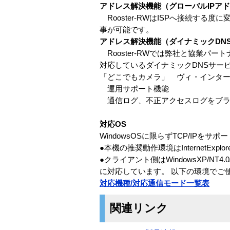
アドレス解決機能（グローバルIPア
Rooster-RWはISPへ接続す
事が可能です。
アドレス解決機能（ダイナミックDN
Rooster-RWでは弊社と協業パ
対応しているダイナミックDNSサー
「どこでもカメラ」 ヴィ・インターネットオ
運用サポート機能
通信ログ、不正アクセスログをブラ
対応OS
WindowsOSに限らずTCP/IPを
●本機の推奨動作環境はInternetExplore
●クライアント側はWindowsXP/NT4.0
に対応しています。 以下の環境でご
対応機種/対応通信モード一覧表
関連リンク