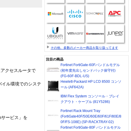
その他、多数のメーカー商品を取り扱ってます
注目の商品
Fortinet FortiGate-60Fバンドルモデル
高速アクセスルータで
(初年度先出しセンドバック保守付)
(FG-60F-BDL-US)
Hewlett-Packard HP LCD 8500 コンソ
モバイル環境でのシステ
ール (AF642A)
IBM Flex System コンソール・ブレイ
クアウト・ケーブル (81Y5286)
Fortinet Rack Mount Tray
(FortiGate40F/50E/60E/60F/61F/80E/8
Onサービス」を
0F/FS-108E) (SP-RACKTRAY-02)
Fortinet FortiGate-80F バンドルモデル