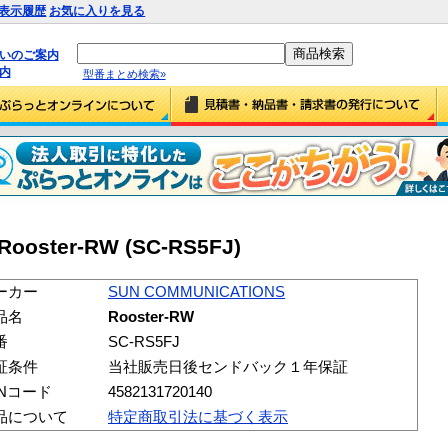
表示履歴
お気に入りを見る
払いのご案内
内
型番まとめ検索»
ooster-RW (SC-RS5FJ)
ーカー
SUN COMMUNICATIONS
品名
Rooster-RW
番
SC-RS5FJ
証条件
当社販売日後センドバック１年保証
ANコード
4582131720140
品について
特定商取引法に基づく表示