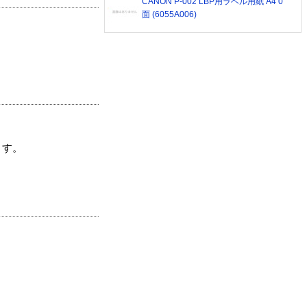
CANON P-002 LBP用ラベル用紙 A4 0
面 (6055A006)
ます。