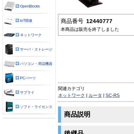
OpenBlocks
商品番号
12440777
IoT関連
本商品は販売を終了しました
ネットワーク
サーバ・ストレージ
パソコン・周辺機器
PCパーツ
関連カテゴリ
サプライ
ネットワーク
|
ルータ
|
SC-RS
ソフト・ライセンス
商品説明
後継品