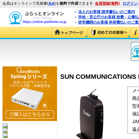
会員はオンラインで見積書(
)を
無料で作成
できます
会員登録(無料)
ログイン
見本
法人のお客様 請求書払いのご案内
学校・官公庁のお客様 校費・公費
研究機関のお客様 科研費払いのご案
SUN COMMUNICATIONS R
メ
商
型
保
J
返