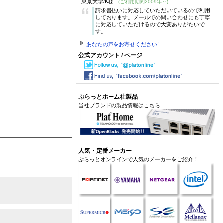
東京大学/K様
(ご利用期間2009年～)
“
請求書払いに対応していただいているので利用
しております。メールでの問い合わせにも丁寧
に対応していただけるので大変ありがたいで
す。
あなたの声をお寄せください!
公式アカウント / ページ
ぷらっとホーム社製品
当社ブランドの製品情報はこちら
人気・定番メーカー
ぷらっとオンラインで人気のメーカーをご紹介！