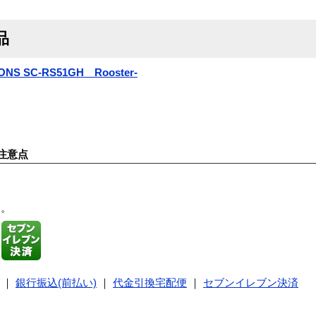
品
NS SC-RS51GH Rooster-
注意点
す。
｜
銀行振込(前払い)
｜
代金引換宅配便
｜
セブンイレブン決済