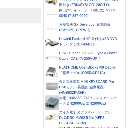
間付き (EBIX/SYSLOG120G/1Y)
内田洋行 イレーザーFB型(大) 7-337-
0040 (7-337-0040)
三菱電機 GX Developer 日本語版
(SW8D5C-GPPW-J)
Hewlett-Packard HP 外付けUSB DVD
ドライブ (701498-B21)
CISCO Japan 250V AC Type A Power
Cable (CAB-TA-250V-JP=)
PLAT'HOME OpenBlocks IX9 Debian
11搭載モデル (OBSIX9/D11A)
金井電器産業 MINI KEYBOARD Pro
USBモデル 英語版 (金井電器)
(HMB632KUS/R)
大電 100BASE-TX/FXメディアコンバ
ータ DN2800GE (DN2800GE)
エイム電子 光ファイバーケーブル
DLC/DSC MM62.5 2m (AFP2-
DLC/DSC-62-02)