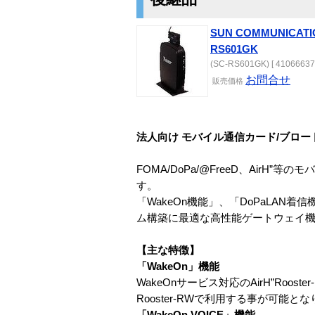
SUN COMMUNICATIO
RS601GK
(SC-RS601GK) [ 41066637 
お問合せ
販売
価格
法人向け モバイル通信カード/ブロ
FOMA/DoPa/@FreeD、Ai
す。
「WakeOn機能」、「DoPaLA
ム構築に最適な高性能ゲートウェイ
【主な特徴】
「WakeOn」機能
WakeOnサービス対応のAirH”Roo
Rooster-RWで利用する事が可能と
「WakeOn VOICE」機能