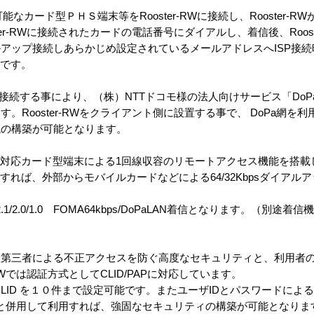
可能なカード型ＰＨＳ端末等をRooster-RWに接続し、Rooster-
er-RWに接続されたカードの電話番号にダイアルし、着信後、Roost
アップ接続しあらかじめ設定されているメールアドレスへISP接
能です。
RWに接続する事により、（株）NTTドコモ様の法人向けサービス「Do
Rooster-RWをクライアント側に設置する事で、 DoPa網を利
境の構築が可能となります。
、DoPa対応カード型端末による1回線収容のリモートアクセス機能を搭
すれば、外部からモバイルカードなどによる64/32Kbpsダイアル
.1/2.0/1.0 FOMA64kbps/DoPaLAN着信となります。（別途
第三者による不正アクセスを防ぐ高度なセキュリティと、利用者
RWでは認証方式としてCLID/PAPに対応しています。
LID を１０件まで設定可能です。またユーザIDとパスワードによるユ
ル機能と併用して利用すれば、強固なセキュリティの構築が可能となりま