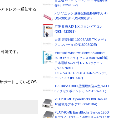
富士通 POS-Cサーマルロール紙(高保
存) (0722410-P)
ールアドレスへ通知する
パナソニック 感熱記録紙B4(6本入り)
UG-0001B4 (UG-0001B4)
応研 販売大臣 NX スタンドアロン
(OKN-423533)
大電 環境対応 1000BASE-T/X メディ
アコンバータ (DN1800SG2E)
も可能です。
Microsoft Windows Server Standard
2019 16コアライセンス 64bitWin対応
日本語版 5CAL付 DVDパッケージ
(P73-07691)
IDEC AUTO-ID SOLUTIONS バッテリ
ー BP-007 (BP-007)
/IPをサポートしているOS
TP-Link AX1800 壁面埋め込み型 Wi-Fi
6アクセスポイント (EAP615-WALL)
PLAT'HOME OpenBlocks IX9 Debian
10搭載モデル (OBSIX9/D10A)
PLAT'HOME EasyBlocks Syslog 120G
サブスクリプション(保守サービス) 1年