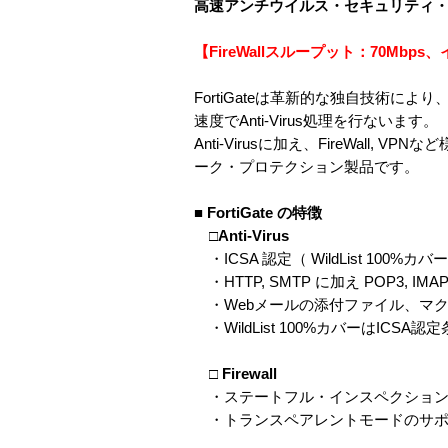
高速アンチウイルス・セキュリティ
【FireWallスループット：70Mbp
FortiGateは革新的な独自技術に
速度でAnti-Virus処理を行ないます。
Anti-Virusに加え、FireWal
ーク・プロテクション製品です。
■ FortiGate の特徴
□Anti-Virus
・ICSA 認定（ WildList 100%カバ
・HTTP, SMTP に加え POP3, IM
・Webメールの添付ファイル、マク
・WildList 100%カバーはICS
□ Firewall
・ステートフル・インスペクションによる
・トランスペアレントモードのサポートで既