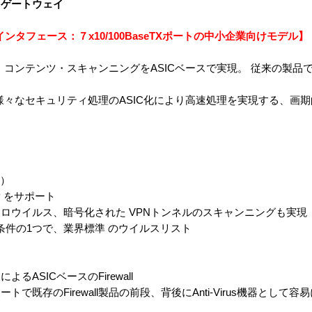
・ゲートウェイ
s、インタフェース：７x10/100BaseTXポートの中小企業向けモデル】
より、 コンテンツ・スキャンニングをASICベースで実現。 従来の製
l, VPNなど様々なセキュリティ処理のASIC化により高速処理を実現する
ー）
AP をサポート
ロウイルス、暗号化された VPNトンネルのスキャンニングも実現
A認定条件の1つで、業界標準 のウイルスリスト
ASICベースのFirewall
存のFirewall製品の前段、背後にAnti-Virus機器として容