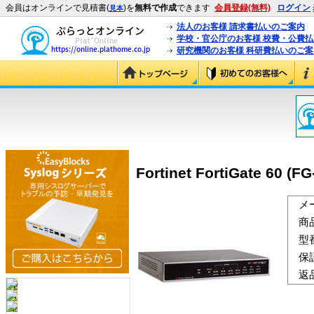
会員はオンラインで見積書(
)を
無料で作成
できます
会員登録(無料)
ログイン
見本
法人のお客様 請求書払いのご案内
学校・官公庁のお客様 校費・公費
研究機関のお客様 科研費払いのご案
Fortinet FortiGate 60 (FG
メ
商
型
保
返