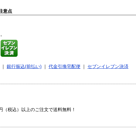
注意点
す。
｜
銀行振込(前払い)
｜
代金引換宅配便
｜
セブンイレブン決済
00円（税込）以上のご注文で送料無料！