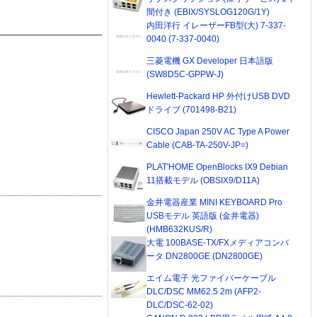
間付き (EBIX/SYSLOG120G/1Y)
内田洋行 イレーザーFB型(大) 7-337-
0040 (7-337-0040)
三菱電機 GX Developer 日本語版
(SW8D5C-GPPW-J)
Hewlett-Packard HP 外付けUSB DVD
ドライブ (701498-B21)
CISCO Japan 250V AC Type A Power
Cable (CAB-TA-250V-JP=)
PLAT'HOME OpenBlocks IX9 Debian
11搭載モデル (OBSIX9/D11A)
金井電器産業 MINI KEYBOARD Pro
USBモデル 英語版 (金井電器)
(HMB632KUS/R)
大電 100BASE-TX/FXメディアコンバ
ータ DN2800GE (DN2800GE)
エイム電子 光ファイバーケーブル
DLC/DSC MM62.5 2m (AFP2-
DLC/DSC-62-02)