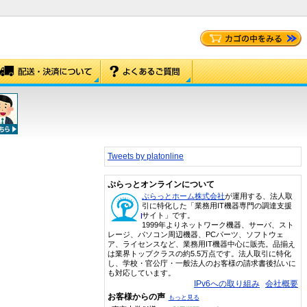
Tweets by platonline
ぷらっとオンラインについて
ぷらっとホーム株式会社
が運用する、法人取
引に特化した「業務用IT機器専門の調達支援
サイト」です。
1999年よりネットワーク機器、サーバ、スト
レージ、パソコン周辺機器、PCパーツ、ソフトウェ
ア、ライセンスなど、業務用IT機器中心に販売。品揃え
は業界トップクラスの約5.5万点です。法人取引に特化
し、学校・官公庁・一般法人のお客様の請求書後払いに
も対応しています。
IPv6への取り組み
会社概要
お客様からの声
もっと見る