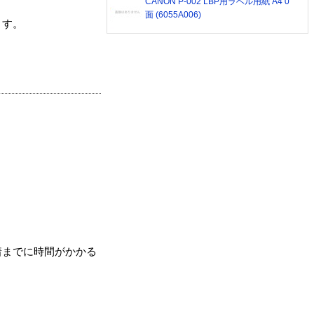
CANON P-002 LBP用ラベル用紙 A4 0
面 (6055A006)
ます。
着までに時間がかかる