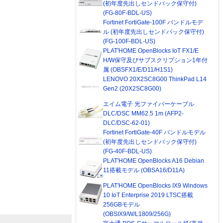
(初年度先出しセンドバック保守付)
(FG-80F-BDL-US)
Fortinet FortiGate-100F バンドルモデ
ル (初年度先出しセンドバック保守付)
(FG-100F-BDL-US)
PLAT'HOME OpenBlocks IoT FX1/E
H/W保守及びサブスクリプション1年付
属 (OBSFX1/E/D11/H1S1)
LENOVO 20X2SC8G00 ThinkPad L14
Gen2 (20X2SC8G00)
エイム電子 光ファイバーケーブル
DLC/DSC MM62.5 1m (AFP2-
DLC/DSC-62-01)
Fortinet FortiGate-40F バンドルモデル
(初年度先出しセンドバック保守付)
(FG-40F-BDL-US)
PLAT'HOME OpenBlocks A16 Debian
11搭載モデル (OBSA16/D11A)
PLAT'HOME OpenBlocks IX9 Windows
10 IoT Enterprise 2019 LTSC搭載
256GBモデル
(OBSIX9/W/L1809/256G)