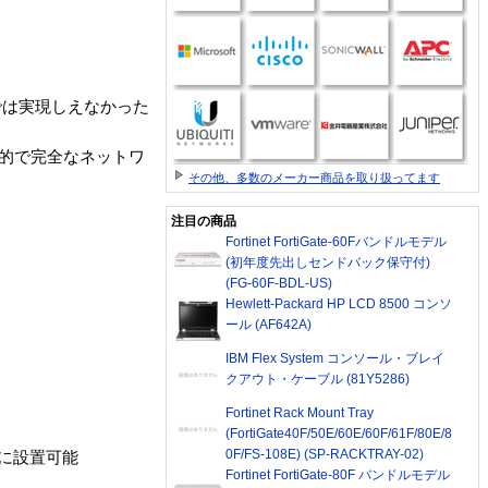
品では実現しえなかった
、画期的で完全なネットワ
その他、多数のメーカー商品を取り扱ってます
注目の商品
Fortinet FortiGate-60Fバンドルモデル
(初年度先出しセンドバック保守付)
(FG-60F-BDL-US)
Hewlett-Packard HP LCD 8500 コンソ
ール (AF642A)
IBM Flex System コンソール・ブレイ
クアウト・ケーブル (81Y5286)
Fortinet Rack Mount Tray
(FortiGate40F/50E/60E/60F/61F/80E/8
0F/FS-108E) (SP-RACKTRAY-02)
易に設置可能
Fortinet FortiGate-80F バンドルモデル