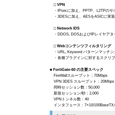
□ VPN
・IPsecに加え、PPTP、L2TPの
・3DESに加え、AESをASICに
□ Network IDS
・DDOS, DOSおよびIPレイヤア
□ Webコンテンツフィルタリング
・URL, Keyword パターンマッ
・各種プラグインに対するスクリプ
■ FortiGate-60 の主要スペック
FireWallスループット：70Mbps
VPN 3DES スループット：20Mbps
同時セッション数：50,000
新規セッション/秒：2,000
VPNトンネル数：40
インタフェース：7×10/100BaseT