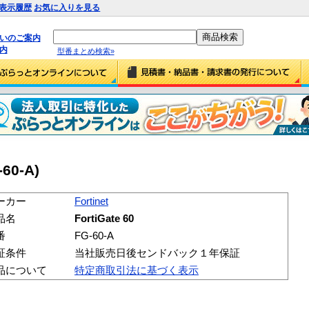
表示履歴
お気に入りを見る
払いのご案内
内
型番まとめ検索»
-60-A)
ーカー
Fortinet
品名
FortiGate 60
番
FG-60-A
証条件
当社販売日後センドバック１年保証
品について
特定商取引法に基づく表示