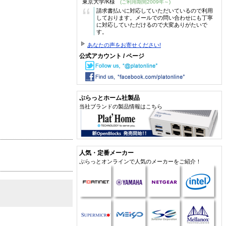
東京大学/K様
(ご利用期間2009年～)
“
請求書払いに対応していただいているので利用
しております。メールでの問い合わせにも丁寧
に対応していただけるので大変ありがたいで
す。
あなたの声をお寄せください!
公式アカウント / ページ
ぷらっとホーム社製品
当社ブランドの製品情報はこちら
人気・定番メーカー
ぷらっとオンラインで人気のメーカーをご紹介！