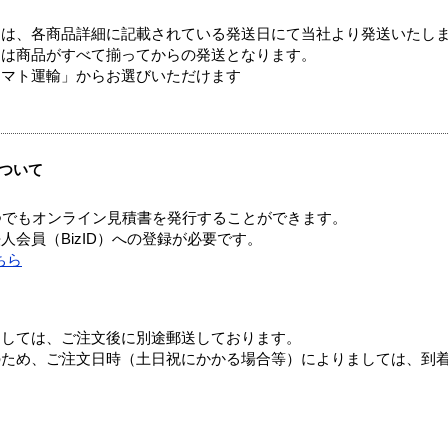
ては、各商品詳細に記載されている発送日にて当社より発送いたし
送は商品がすべて揃ってからの発送となります。
ヤマト運輸」からお選びいただけます
ついて
つでもオンライン見積書を発行することができます。
会員（BizID）への登録が必要です。
ちら
ましては、ご注文後に別途郵送しております。
のため、ご注文日時（土日祝にかかる場合等）によりましては、到