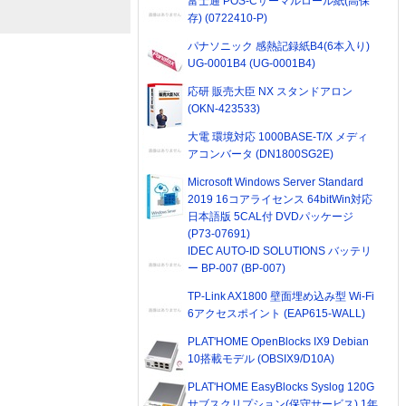
富士通 POS-Cサーマルロール紙(高保
存) (0722410-P)
パナソニック 感熱記録紙B4(6本入り)
UG-0001B4 (UG-0001B4)
応研 販売大臣 NX スタンドアロン
(OKN-423533)
大電 環境対応 1000BASE-T/X メディ
アコンバータ (DN1800SG2E)
Microsoft Windows Server Standard
2019 16コアライセンス 64bitWin対応
日本語版 5CAL付 DVDパッケージ
(P73-07691)
IDEC AUTO-ID SOLUTIONS バッテリ
ー BP-007 (BP-007)
TP-Link AX1800 壁面埋め込み型 Wi-Fi
6アクセスポイント (EAP615-WALL)
PLAT'HOME OpenBlocks IX9 Debian
10搭載モデル (OBSIX9/D10A)
PLAT'HOME EasyBlocks Syslog 120G
サブスクリプション(保守サービス) 1年