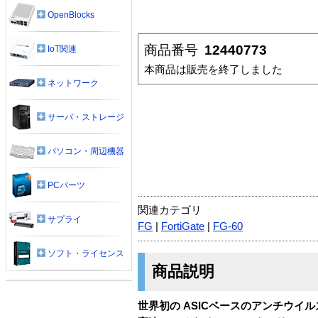
OpenBlocks
商品番号
12440773
IoT関連
本商品は販売を終了しました
ネットワーク
サーバ・ストレージ
パソコン・周辺機器
PCパーツ
関連カテゴリ
サプライ
FG
|
FortiGate
|
FG-60
ソフト・ライセンス
商品説明
世界初の ASICベースのアンチウイ