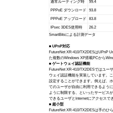
通常ルーティング時
99.4
PPPoE ダウンロード
93.8
PPPoE アップロード
83.8
IPsec 3DES使用時
26.2
SmartBitsによる計測データ
■ UPnP対応
FutureNet XR-410/TX2DESはUPnP
た複数のWindows XP搭載PCからW
■ ゲートウェイ認証機能
FutureNet XR-410/TX2
ウェイ認証機能を実装しています。こ
設定することができます。例えば、ホテ
てのユーザが自由に利用できるよう
ように制限する、といったサービスがFut
できるユーザとInternetにアクセ
■ 超小型
FutureNet XR-410/TX2DE