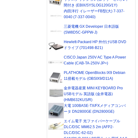
間付き (EBIX/SYSLOG120G/1Y)
内田洋行 イレーザーFB型(大) 7-337-
0040 (7-337-0040)
三菱電機 GX Developer 日本語版
(SW8D5C-GPPW-J)
Hewlett-Packard HP 外付けUSB DVD
ドライブ (701498-B21)
CISCO Japan 250V AC Type A Power
Cable (CAB-TA-250V-JP=)
PLAT'HOME OpenBlocks IX9 Debian
11搭載モデル (OBSIX9/D11A)
金井電器産業 MINI KEYBOARD Pro
USBモデル 英語版 (金井電器)
(HMB632KUS/R)
大電 100BASE-TX/FXメディアコンバ
ータ DN2800GE (DN2800GE)
エイム電子 光ファイバーケーブル
DLC/DSC MM62.5 2m (AFP2-
DLC/DSC-62-02)