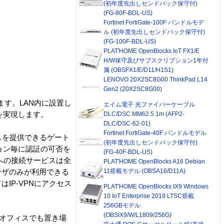
(初年度先出しセンドバック保守付)
(FG-80F-BDL-US)
Fortinet FortiGate-100F バンドルモデ
ル (初年度先出しセンドバック保守付)
(FG-100F-BDL-US)
PLAT'HOME OpenBlocks IoT FX1/E
H/W保守及びサブスクリプション1年付
属 (OBSFX1/E/D11/H1S1)
LENOVO 20X2SC8G00 ThinkPad L14
Gen2 (20X2SC8G00)
を搭載しています。LAN内に設置し
エイム電子 光ファイバーケーブル
信を実現します。
DLC/DSC MM62.5 1m (AFP2-
DLC/DSC-62-01)
Fortinet FortiGate-40F バンドルモデル
ービスを提供できるゲート
(初年度先出しセンドバック保守付)
ョン毎に認証の可否を
(FG-40F-BDL-US)
tへの接続サービスは全
PLAT'HOME OpenBlocks A16 Debian
11搭載モデル (OBSA16/D11A)
ーザのみが利用できる
はIP-VPNにアクセス
PLAT'HOME OpenBlocks IX9 Windows
10 IoT Enterprise 2019 LTSC搭載
256GBモデル
(OBSIX9/W/L1809/256G)
庭でもオフィスでも置き場