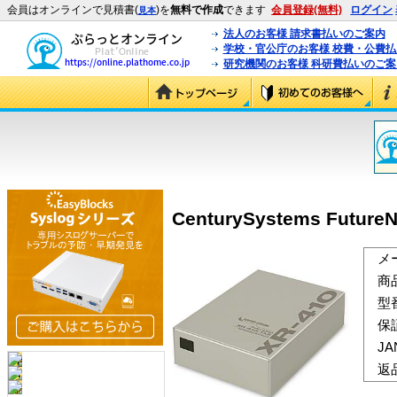
会員はオンラインで見積書(
)を
無料で作成
できます
会員登録(無料)
ログイン
見本
法人のお客様 請求書払いのご案内
学校・官公庁のお客様 校費・公費
研究機関のお客様 科研費払いのご案
CenturySystems FutureN
メ
商
型
保
J
返