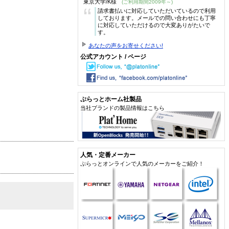
東京大学/K様
(ご利用期間2009年～)
“
請求書払いに対応していただいているので利用
しております。メールでの問い合わせにも丁寧
に対応していただけるので大変ありがたいで
す。
あなたの声をお寄せください!
公式アカウント / ページ
ぷらっとホーム社製品
当社ブランドの製品情報はこちら
人気・定番メーカー
ぷらっとオンラインで人気のメーカーをご紹介！