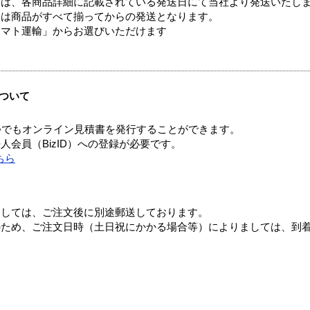
ては、各商品詳細に記載されている発送日にて当社より発送いたし
送は商品がすべて揃ってからの発送となります。
ヤマト運輸」からお選びいただけます
ついて
つでもオンライン見積書を発行することができます。
会員（BizID）への登録が必要です。
ちら
ましては、ご注文後に別途郵送しております。
のため、ご注文日時（土日祝にかかる場合等）によりましては、到