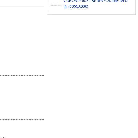
CANON P-002 LBP用ラベル用紙 A4 0
面 (6055A006)