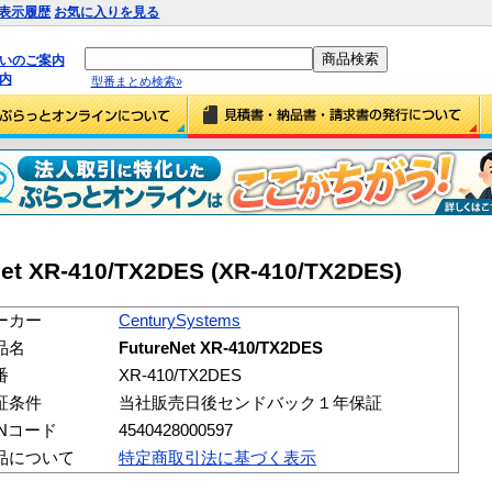
表示履歴
お気に入りを見る
払いのご案内
内
型番まとめ検索»
et XR-410/TX2DES (XR-410/TX2DES)
ーカー
CenturySystems
品名
FutureNet XR-410/TX2DES
番
XR-410/TX2DES
証条件
当社販売日後センドバック１年保証
ANコード
4540428000597
品について
特定商取引法に基づく表示