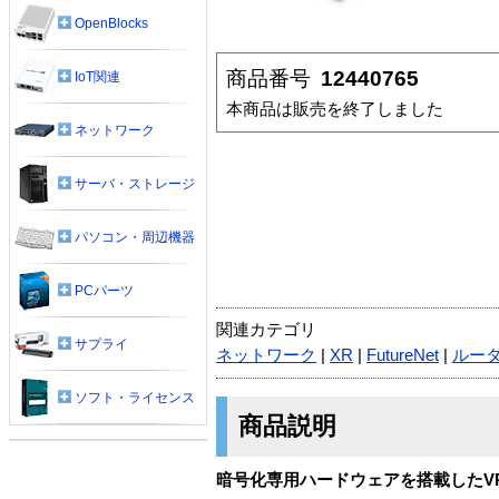
OpenBlocks
商品番号
12440765
IoT関連
本商品は販売を終了しました
ネットワーク
サーバ・ストレージ
パソコン・周辺機器
PCパーツ
関連カテゴリ
サプライ
ネットワーク
|
XR
|
FutureNet
|
ルー
ソフト・ライセンス
商品説明
暗号化専用ハードウェアを搭載したV