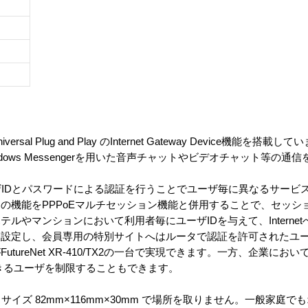
 Universal Plug and Play のInternet Gateway Device機能
indows Messengerを用いた音声チャットやビデオチャット等の通
DESではユーザIDとパスワードによる認証を行うことでユーザ毎に異なるサ
の機能をPPPoEマルチセッション機能と併用することで、セッシ
ルやマンションにおいて利用者毎にユーザIDを与えて、Interne
に設定し、会員専用の特別サイトへはルータで認証を許可されたユ
ureNet XR-410/TX2の一台で実現できます。一方、企業において
スできるユーザを制限することもできます。
Sは手のひらサイズ 82mm×116mm×30mm で場所を取りません。一般家