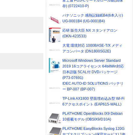
富士通 POS-Cサーマルロール紙(高保
存) (0722410-P)
パナソニック 感熱記録紙B4(6本入り)
UG-0001B4 (UG-0001B4)
応研 販売大臣 NX スタンドアロン
(OKN-423533)
大電 環境対応 1000BASE-T/X メディ
アコンバータ (DN1800SG2E)
Microsoft Windows Server Standard
2019 16コアライセンス 64bitWin対応
日本語版 5CAL付 DVDパッケージ
(P73-07691)
IDEC AUTO-ID SOLUTIONS バッテリ
ー BP-007 (BP-007)
TP-Link AX1800 壁面埋め込み型 Wi-Fi
6アクセスポイント (EAP615-WALL)
PLAT'HOME OpenBlocks IX9 Debian
10搭載モデル (OBSIX9/D10A)
PLAT'HOME EasyBlocks Syslog 120G
サブスクリプション(保守サービス) 1年