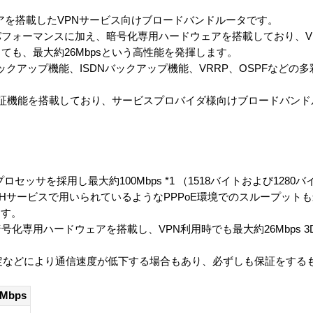
ウェアを搭載したVPNサービス向けブロードバンドルータです。
うパフォーマンスに加え、暗号化専用ハードウェアを搭載しており、V
ても、最大約26Mbpsという高性能を発揮します。
バックアップ機能、ISDNバックアップ機能、VRRP、OSPFなどの
認証機能を搭載しており、サービスプロバイダ様向けブロードバン
Sは高性能プロセッサを採用し最大約100Mbps *1 （1518バイトおよび12
Hサービスで用いられているようなPPPoE環境でのスループットも最
ます。
2DESは暗号化専用ハードウェアを搭載し、VPN利用時でも最大約26Mbps 
設定などにより通信速度が低下する場合もあり、必ずしも保証をする
Mbps