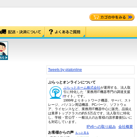
Tweets by platonline
ぷらっとオンラインについて
ぷらっとホーム株式会社
が運用する、法人取
引に特化した「業務用IT機器専門の調達支援
サイト」です。
1999年よりネットワーク機器、サーバ、スト
レージ、パソコン周辺機器、PCパーツ、ソフトウェ
ア、ライセンスなど、業務用IT機器中心に販売。品揃え
は業界トップクラスの約5.5万点です。法人取引に特化
し、学校・官公庁・一般法人のお客様の請求書後払いに
も対応しています。
IPv6への取り組み
会社概要
お客様からの声
もっと見る