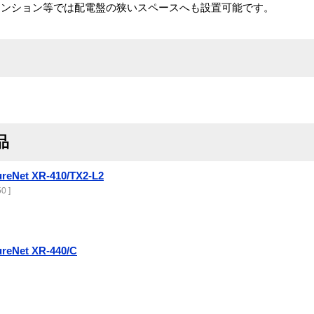
マンション等では配電盤の狭いスペースへも設置可能です。
品
reNet XR-410/TX2-L2
0 ]
ureNet XR-440/C