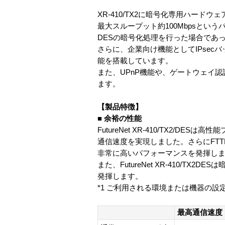
XR-410/TX2に暗号化専用ハード
最大スループット約100Mbpsとい
DESの暗号化処理を行った場合であっ
さらに、企業向け機能としてIPsec
能を搭載しています。
また、UPnP機能や、ゲートウェイ
ます。
【製品特徴】
■ 余裕の性能
FutureNet XR-410/TX2/DE
通信速度を実現しました。さらにFTT
非常に高いパフォーマンスを発揮し
また、FutureNet XR-410/TX
発揮します。
*1 ご利用される環境または機器の
最高通信速度 