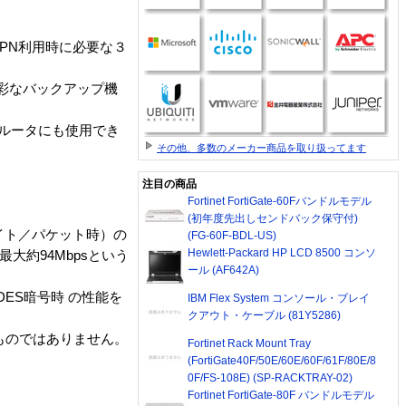
PN利用時に必要な３
多彩なバックアップ機
ドルータにも使用でき
その他、多数のメーカー商品を取り扱ってます
注目の商品
Fortinet FortiGate-60Fバンドルモデル
(初年度先出しセンドバック保守付)
80バイト／パケット時）の
(FG-60F-BDL-US)
Hewlett-Packard HP LCD 8500 コンソ
大約94Mbpsという
ール (AF642A)
3DES暗号時 の性能を
IBM Flex System コンソール・ブレイ
クアウト・ケーブル (81Y5286)
ものではありません。
Fortinet Rack Mount Tray
(FortiGate40F/50E/60E/60F/61F/80E/8
0F/FS-108E) (SP-RACKTRAY-02)
Fortinet FortiGate-80F バンドルモデル