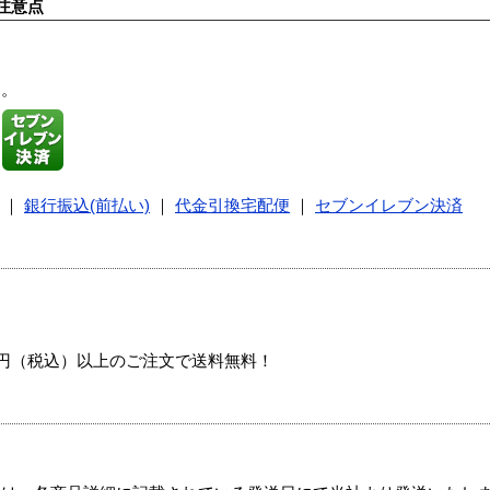
注意点
す。
｜
銀行振込(前払い)
｜
代金引換宅配便
｜
セブンイレブン決済
00円（税込）以上のご注文で送料無料！