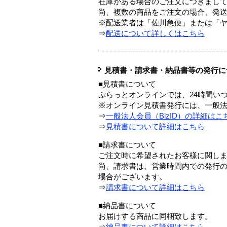
在庫がある場合のご注文につきまし
尚、複数の商品をご注文の場合、発
※配送業者は「佐川急便」または「
⇒
配送について詳しくはこちら
見積書・請求書・納品書等の発行に
■見積書について
ぷらっとオンラインでは、24時間い
※オンライン見積書発行には、一般法人
⇒
一般法人会員（BizID）の詳細はこ
⇒
見積書について詳細はこちら
■請求書について
ご注文時に希望されたお客様に関し
尚、請求書は、営業時間内での発行
場合がございます。
⇒
請求書について詳細はこちら
■納品書について
お届けする商品に同梱致します。