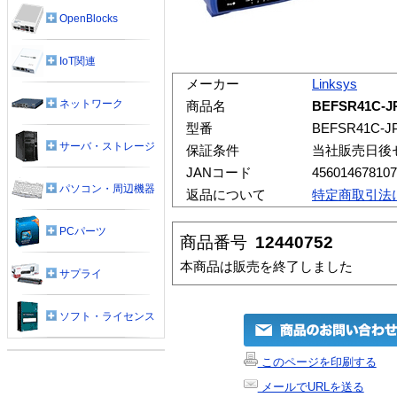
OpenBlocks
IoT関連
メーカー
Linksys
ネットワーク
商品名
BEFSR41
型番
BEFSR41C-J
サーバ・ストレージ
保証条件
当社販売日後
JANコード
456014678107
パソコン・周辺機器
返品について
特定商取引法
PCパーツ
商品番号
12440752
本商品は販売を終了しました
サプライ
ソフト・ライセンス
このページを印刷する
メールでURLを送る