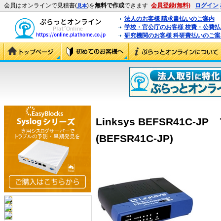
会員はオンラインで見積書(
)を
無料で作成
できます
会員登録(無料)
ログイン
見本
法人のお客様 請求書払いのご案内
学校・官公庁のお客様 校費・公費
研究機関のお客様 科研費払いのご案
Linksys BEFSR41C
(BEFSR41C-JP)