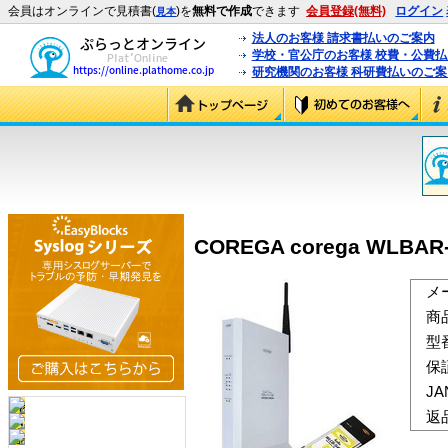
会員はオンラインで見積書(
)を
無料で作成
できます
会員登録(無料)
ログイン
見本
法人のお客様 請求書払いのご案内
学校・官公庁のお客様 校費・公費
研究機関のお客様 科研費払いのご案
COREGA corega WLBAR
メ
商
型
保
J
返