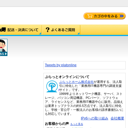
Tweets by platonline
ぷらっとオンラインについて
ぷらっとホーム株式会社
が運用する、法人取
引に特化した「業務用IT機器専門の調達支援
サイト」です。
1999年よりネットワーク機器、サーバ、スト
レージ、パソコン周辺機器、PCパーツ、ソフトウェ
ア、ライセンスなど、業務用IT機器中心に販売。品揃え
は業界トップクラスの約5.5万点です。法人取引に特化
し、学校・官公庁・一般法人のお客様の請求書後払いに
も対応しています。
IPv6への取り組み
会社概要
お客様からの声
もっと見る