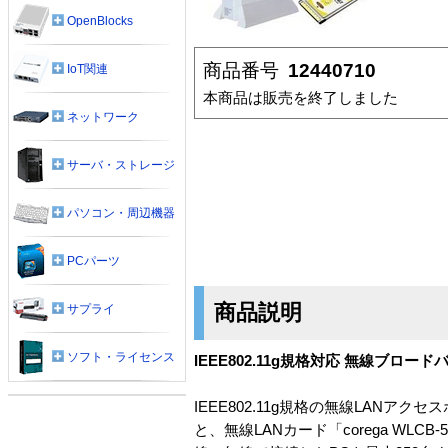
OpenBlocks
商品番号
12440710
IoT関連
本商品は販売を終了しました
ネットワーク
サーバ・ストレージ
パソコン・周辺機器
PCパーツ
商品説明
サプライ
ソフト・ライセンス
IEEE802.11g規格対応 無線ブロ
IEEE802.11g規格の無線LANアク
と、無線LANカード「corega W