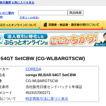
表示履歴
お気に入りを見る
払いのご案内
内
型番まとめ検索»
-54GT SetCBW (CG-WLBARGTSCW)
ーカー
COREGA
品名
corega WLBAR-54GT SetCBW
番
CG-WLBARGTSCW
証条件
当社販売日後センドバック１年保証
ANコード
4519157002271
品について
特定商取引法に基づく表示