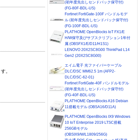
(初年度先出しセンドバック保守付)
(FG-80F-BDL-US)
Fortinet FortiGate-100F バンドルモデ
ル (初年度先出しセンドバック保守付)
(FG-100F-BDL-US)
PLAT'HOME OpenBlocks IoT FX1/E
H/W保守及びサブスクリプション1年付
属 (OBSFX1/E/D11/H1S1)
LENOVO 20X2SC8G00 ThinkPad L14
Gen2 (20X2SC8G00)
エイム電子 光ファイバーケーブル
ます。
DLC/DSC MM62.5 1m (AFP2-
DLC/DSC-62-01)
Fortinet FortiGate-40F バンドルモデル
(初年度先出しセンドバック保守付)
(FG-40F-BDL-US)
PLAT'HOME OpenBlocks A16 Debian
11搭載モデル (OBSA16/D11A)
PLAT'HOME OpenBlocks IX9 Windows
10 IoT Enterprise 2019 LTSC搭載
256GBモデル
(OBSIX9/W/L1809/256G)