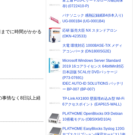
富士通 POS-Cサーマルロール紙(高保
存) (0722410-P)
パナソニック 感熱記録紙B4(6本入り)
UG-0001B4 (UG-0001B4)
応研 販売大臣 NX スタンドアロン
着までに時間がかかる
(OKN-423533)
大電 環境対応 1000BASE-T/X メディ
アコンバータ (DN1800SG2E)
Microsoft Windows Server Standard
2019 16コアライセンス 64bitWin対応
日本語版 5CAL付 DVDパッケージ
(P73-07691)
IDEC AUTO-ID SOLUTIONS バッテリ
ー BP-007 (BP-007)
の事情なく8日以上経
TP-Link AX1800 壁面埋め込み型 Wi-Fi
6アクセスポイント (EAP615-WALL)
PLAT'HOME OpenBlocks IX9 Debian
10搭載モデル (OBSIX9/D10A)
PLAT'HOME EasyBlocks Syslog 120G
サブスクリプション(保守サービス) 1年