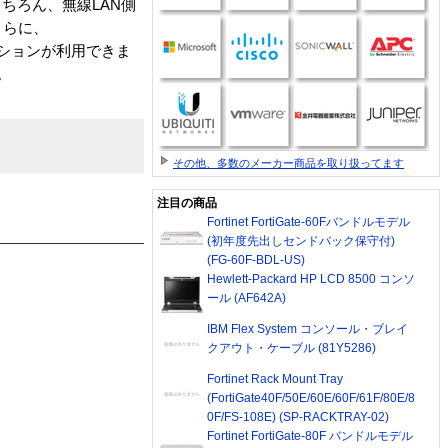
ちろん、無線LAN側
さらに、
ケーションが利用できま
。
その他、多数のメーカー商品を取り扱ってます
注目の商品
Fortinet FortiGate-60Fバンドルモデル
(初年度先出しセンドバック保守付)
(FG-60F-BDL-US)
Hewlett-Packard HP LCD 8500 コンソ
ール (AF642A)
IBM Flex System コンソール・ブレイ
クアウト・ケーブル (81Y5286)
Fortinet Rack Mount Tray
(FortiGate40F/50E/60E/60F/61F/80E/8
0F/FS-108E) (SP-RACKTRAY-02)
Fortinet FortiGate-80F バンドルモデル