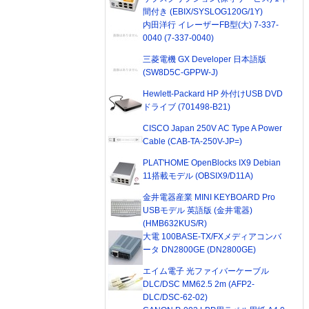
間付き (EBIX/SYSLOG120G/1Y)
内田洋行 イレーザーFB型(大) 7-337-
0040 (7-337-0040)
三菱電機 GX Developer 日本語版
(SW8D5C-GPPW-J)
Hewlett-Packard HP 外付けUSB DVD
ドライブ (701498-B21)
CISCO Japan 250V AC Type A Power
Cable (CAB-TA-250V-JP=)
PLAT'HOME OpenBlocks IX9 Debian
11搭載モデル (OBSIX9/D11A)
金井電器産業 MINI KEYBOARD Pro
USBモデル 英語版 (金井電器)
(HMB632KUS/R)
大電 100BASE-TX/FXメディアコンバ
ータ DN2800GE (DN2800GE)
エイム電子 光ファイバーケーブル
DLC/DSC MM62.5 2m (AFP2-
DLC/DSC-62-02)