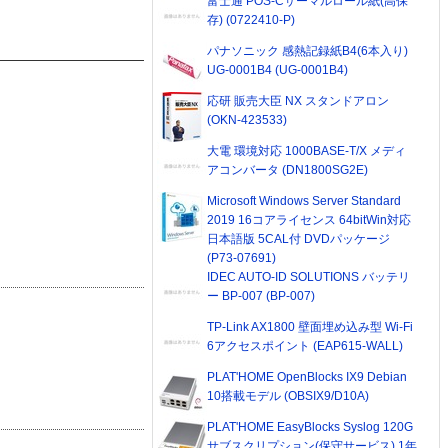
富士通 POS-Cサーマルロール紙(高保
存) (0722410-P)
パナソニック 感熱記録紙B4(6本入り)
UG-0001B4 (UG-0001B4)
応研 販売大臣 NX スタンドアロン
(OKN-423533)
大電 環境対応 1000BASE-T/X メディ
アコンバータ (DN1800SG2E)
Microsoft Windows Server Standard
2019 16コアライセンス 64bitWin対応
日本語版 5CAL付 DVDパッケージ
(P73-07691)
IDEC AUTO-ID SOLUTIONS バッテリ
ー BP-007 (BP-007)
TP-Link AX1800 壁面埋め込み型 Wi-Fi
6アクセスポイント (EAP615-WALL)
PLAT'HOME OpenBlocks IX9 Debian
10搭載モデル (OBSIX9/D10A)
PLAT'HOME EasyBlocks Syslog 120G
サブスクリプション(保守サービス) 1年