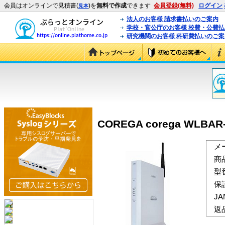
会員はオンラインで見積書(
)を
無料で作成
できます
会員登録(無料)
ログイン
見本
法人のお客様 請求書払いのご案内
学校・官公庁のお客様 校費・公費
研究機関のお客様 科研費払いのご案
COREGA corega WLBAR
メ
商
型
保
J
返