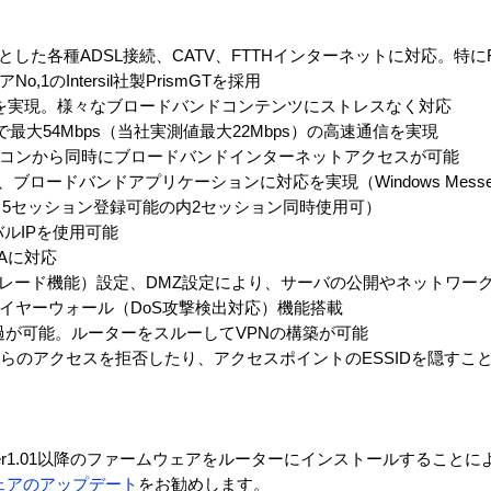
はじめとした各種ADSL接続、CATV、FTTHインターネットに対応。特に
1のIntersil社製PrismGTを採用
psを実現。様々なブロードバンドコンテンツにストレスなく対応
無線で最大54Mbps（当社実測値最大22Mbps）の高速通信を実現
ソコンから同時にブロードバンドインターネットアクセスが可能
簡素化、ブロードバンドアプリケーションに対応を実現（Windows Messe
応（5セッション登録可能の内2セッション同時使用可）
ーバルIPを使用可能
Aに対応
スカレード機能）設定、DMZ設定により、サーバの公開やネットワー
ァイヤーウォール（DoS攻撃検出対応）機能搭載
コルの通過が可能。ルーターをスルーしてVPNの構築が可能
ントからのアクセスを拒否したり、アクセスポイントのESSIDを隠す
2）は、Ver1.01以降のファームウェアをルーターにインストールするこ
ェアのアップデート
をお勧めします。