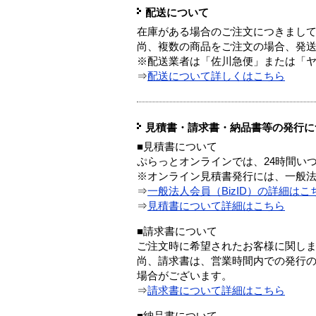
配送について
在庫がある場合のご注文につきまし
尚、複数の商品をご注文の場合、発
※配送業者は「佐川急便」または「
⇒
配送について詳しくはこちら
見積書・請求書・納品書等の発行に
■見積書について
ぷらっとオンラインでは、24時間い
※オンライン見積書発行には、一般法人
⇒
一般法人会員（BizID）の詳細はこ
⇒
見積書について詳細はこちら
■請求書について
ご注文時に希望されたお客様に関し
尚、請求書は、営業時間内での発行
場合がございます。
⇒
請求書について詳細はこちら