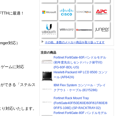
FTTHに最適！
その他、多数のメーカー商品を取り扱ってます
nger対応）
注目の商品
Fortinet FortiGate-60Fバンドルモデル
(初年度先出しセンドバック保守付)
クゲームに対応
(FG-60F-BDL-US)
Hewlett-Packard HP LCD 8500 コンソ
ール (AF642A)
ことができる「ステルス
IBM Flex System コンソール・ブレイ
クアウト・ケーブル (81Y5286)
Fortinet Rack Mount Tray
(FortiGate40F/50E/60E/60F/61F/80E/8
0F/FS-108E) (SP-RACKTRAY-02)
とにより対応いたします。
Fortinet FortiGate-80F バンドルモデル