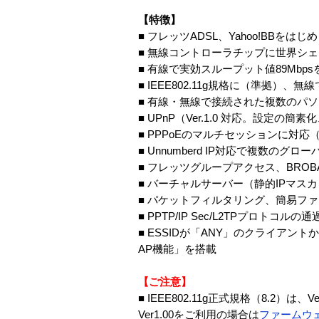
【特徴】
■ フレッツADSL、Yahoo!BBを
■ 無線コントローラチップに世界シェアNo,
■ 有線で実効スループット値89Mb
■ IEEE802.11g規格に（準拠）、
■ 有線・無線で接続された複数のパ
■ UPnP（Ver.1.0 対応。設定の
■ PPPoEのマルチセッションに対
■ Unnumberd IP対応で複数のグロ
■ フレッツグループアクセス、BROB
■ バーチャルサーバー（静的IPマ
■ パケットフィルタリング、簡易フ
■ PPTP/IP Sec/L2TPプロト
■ ESSIDが「ANY」のクライア
AP機能」を搭載
【ご注意】
■ IEEE802.11g正式規格（8.
Ver1.00をご利用の場合は
ファームウ