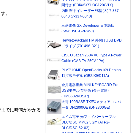
間付き (EBIX/SYSLOG120G/1Y)
内田洋行 イレーザーFB型(大) 7-337-
ます。
0040 (7-337-0040)
三菱電機 GX Developer 日本語版
(SW8D5C-GPPW-J)
Hewlett-Packard HP 外付けUSB DVD
ドライブ (701498-B21)
CISCO Japan 250V AC Type A Power
Cable (CAB-TA-250V-JP=)
PLAT'HOME OpenBlocks IX9 Debian
11搭載モデル (OBSIX9/D11A)
金井電器産業 MINI KEYBOARD Pro
USBモデル 英語版 (金井電器)
(HMB632KUS/R)
大電 100BASE-TX/FXメディアコンバ
ータ DN2800GE (DN2800GE)
着までに時間がかかる
エイム電子 光ファイバーケーブル
DLC/DSC MM62.5 2m (AFP2-
DLC/DSC-62-02)