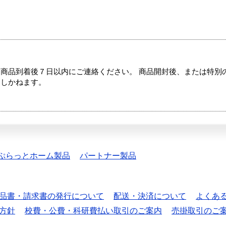
商品到着後７日以内にご連絡ください。 商品開封後、または特別
たしかねます。
ぷらっとホーム製品
パートナー製品
品書・請求書の発行について
配送・決済について
よくあ
方針
校費・公費・科研費払い取引のご案内
売掛取引のご