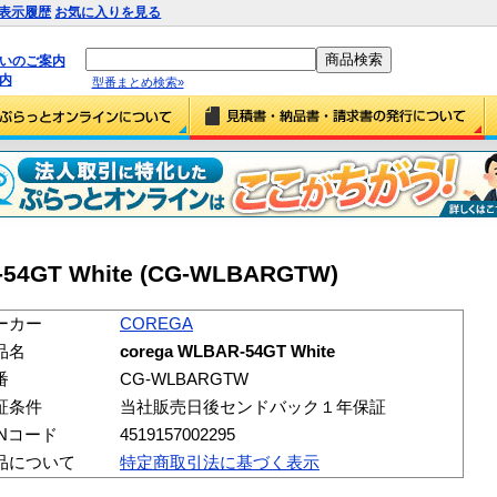
表示履歴
お気に入りを見る
払いのご案内
内
型番まとめ検索»
-54GT White (CG-WLBARGTW)
ーカー
COREGA
品名
corega WLBAR-54GT White
番
CG-WLBARGTW
証条件
当社販売日後センドバック１年保証
ANコード
4519157002295
品について
特定商取引法に基づく表示