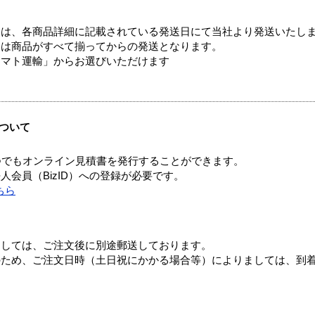
ては、各商品詳細に記載されている発送日にて当社より発送いたし
送は商品がすべて揃ってからの発送となります。
ヤマト運輸」からお選びいただけます
ついて
つでもオンライン見積書を発行することができます。
会員（BizID）への登録が必要です。
ちら
ましては、ご注文後に別途郵送しております。
のため、ご注文日時（土日祝にかかる場合等）によりましては、到