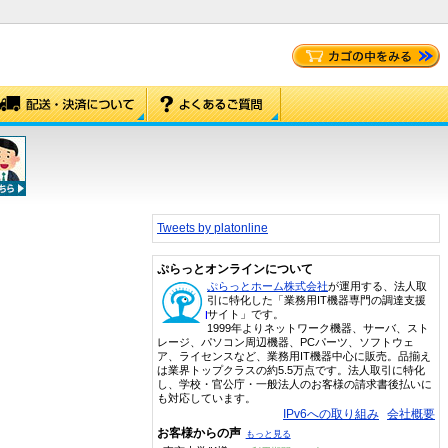
Tweets by platonline
ぷらっとオンラインについて
ぷらっとホーム株式会社
が運用する、法人取
引に特化した「業務用IT機器専門の調達支援
サイト」です。
1999年よりネットワーク機器、サーバ、スト
レージ、パソコン周辺機器、PCパーツ、ソフトウェ
ア、ライセンスなど、業務用IT機器中心に販売。品揃え
は業界トップクラスの約5.5万点です。法人取引に特化
し、学校・官公庁・一般法人のお客様の請求書後払いに
も対応しています。
IPv6への取り組み
会社概要
お客様からの声
もっと見る