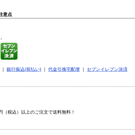
注意点
す。
｜
銀行振込(前払い)
｜
代金引換宅配便
｜
セブンイレブン決済
00円（税込）以上のご注文で送料無料！