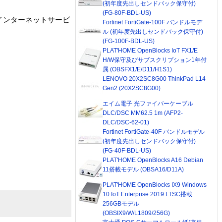
(初年度先出しセンドバック保守付)
(FG-80F-BDL-US)
インターネットサービ
Fortinet FortiGate-100F バンドルモデ
ル (初年度先出しセンドバック保守付)
(FG-100F-BDL-US)
PLAT'HOME OpenBlocks IoT FX1/E
H/W保守及びサブスクリプション1年付
属 (OBSFX1/E/D11/H1S1)
LENOVO 20X2SC8G00 ThinkPad L14
Gen2 (20X2SC8G00)
エイム電子 光ファイバーケーブル
DLC/DSC MM62.5 1m (AFP2-
DLC/DSC-62-01)
Fortinet FortiGate-40F バンドルモデル
(初年度先出しセンドバック保守付)
(FG-40F-BDL-US)
PLAT'HOME OpenBlocks A16 Debian
11搭載モデル (OBSA16/D11A)
PLAT'HOME OpenBlocks IX9 Windows
10 IoT Enterprise 2019 LTSC搭載
256GBモデル
(OBSIX9/W/L1809/256G)