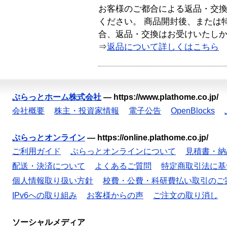
お客様のご都合による返品・交
ください。 商品開封後、または
合、返品・交換はお受けいたし
⇒
返品について詳しくはこちら
ぷらっとホーム株式会社
—
https://www.plathome.co.jp/
会社概要
株主・投資家情報
電子公告
OpenBlocks
ぷらっとオンライン
—
https://online.plathome.co.jp/
ご利用ガイド
ぷらっとオンラインについて
見積書・納
配送・決済について
よくあるご質問
特定商取引法に基
個人情報取り扱い方針
校費・公費・科研費払い取引のご
IPv6への取り組み
お客様からの声
ご注文の取り消し
ソーシャルメディア