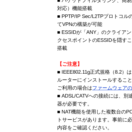
■ パケットフィルタリング、簡易
対応）機能搭載
■ PPTP/IP Sec/L2TPプ
てVPNの構築が可能
■ ESSIDが「ANY」のクラ
クセスポイントのESSIDを隠す
搭載
【ご注意】
■ IEEE802.11g正式規格（8.
ルーターにインストールすることに
ご利用の場合は
ファームウェア
■ ADSL/CATVへの接続には、別
器が必要です。
■ NAT機能を使用した複数台の
トサービスがあります。事前に
内容をご確認ください。