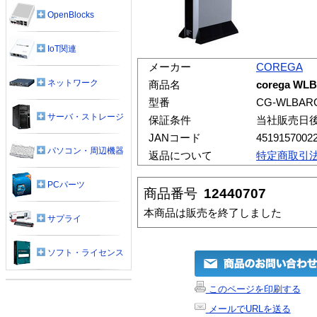
OpenBlocks
IoT関連
メーカー
COREGA
ネットワーク
商品名
corega WLB
型番
CG-WLBAR
サーバ・ストレージ
保証条件
当社販売日
JANコード
4519157002
パソコン・周辺機器
返品について
特定商取引
PCパーツ
商品番号
12440707
本商品は販売を終了しました
サプライ
ソフト・ライセンス
このページを印刷する
メールでURLを送る