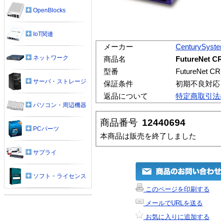
OpenBlocks
IoT関連
メーカー
CenturySyst
ネットワーク
商品名
FutureNet 
型番
FutureNet CR
サーバ・ストレージ
保証条件
初期不良対応
返品について
特定商取引法
パソコン・周辺機器
商品番号
12440694
PCパーツ
本商品は販売を終了しました
サプライ
ソフト・ライセンス
このページを印刷する
メールでURLを送る
お気に入りに追加する