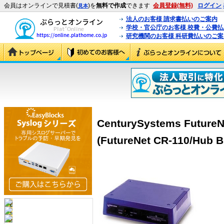
会員はオンラインで見積書(
)を
無料で作成
できます
会員登録(無料)
ログイン
見本
法人のお客様 請求書払いのご案内
学校・官公庁のお客様 校費・公費
研究機関のお客様 科研費払いのご案
CenturySystems Futur
(FutureNet CR-110/Hub B