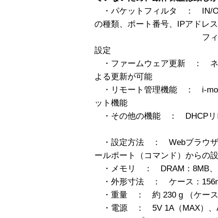
・パケットフィルタ ： IN/
の種類、ポート番号、IPアドレ
フィルタリング機
設定
・ファームウェア更新 ： ネ
よる更新が可能
・リモート管理機能 ： i-m
ット機能
・その他の機能 ： DHCPリ
・設定方法 ： Webブラウザ、
ールポート（コマンド）からの
・メモリ ： DRAM：8MB、
・外形寸法 ： ケース：156mm 幅
・重量 ： 約 230 g （ケー
・電源 ： 5V 1A（MAX）