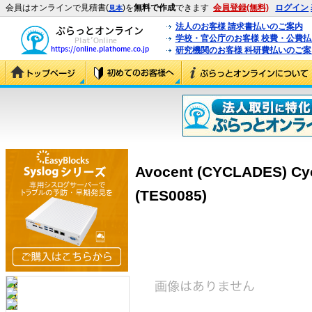
会員はオンラインで見積書(
)を
無料で作成
できます
会員登録(無料)
ログイン
見本
法人のお客様 請求書払いのご案内
学校・官公庁のお客様 校費・公費
研究機関のお客様 科研費払いのご案
Avocent (CYCLADES) Cy
(TES0085)