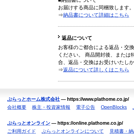
■納品書について
お届けする商品に同梱致します
⇒
納品書について詳細はこちら
返品について
お客様のご都合による返品・交
ください。 商品開封後、または
合、返品・交換はお受けいたし
⇒
返品について詳しくはこちら
ぷらっとホーム株式会社
—
https://www.plathome.co.jp/
会社概要
株主・投資家情報
電子公告
OpenBlocks
ぷらっとオンライン
—
https://online.plathome.co.jp/
ご利用ガイド
ぷらっとオンラインについて
見積書・納