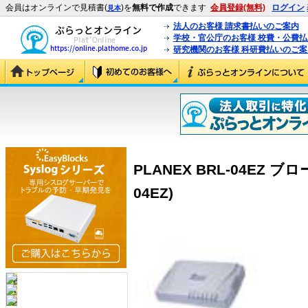
会員はオンラインで見積書(
)を
無料で作成
できます
会員登録(無料)
ログイン
見本
法人のお客様 請求書払いのご案内
学校・官公庁のお客様 校費・公費
研究機関のお客様 科研費払いのご案
PLANEX BRL-04EZ 
04EZ)