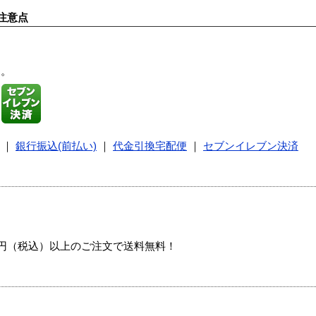
注意点
す。
｜
銀行振込(前払い)
｜
代金引換宅配便
｜
セブンイレブン決済
00円（税込）以上のご注文で送料無料！