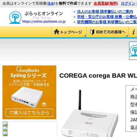
会員はオンラインで見積書(
)を
無料で作成
できます
会員登録(無料)
ログイン
見本
法人のお客様 請求書払いのご案内
学校・官公庁のお客様 校費・公費
研究機関のお客様 科研費払いのご案
COREGA corega BAR WL
メ
商
型
保
J
返