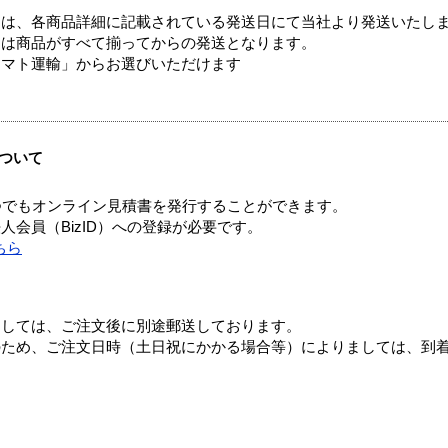
ては、各商品詳細に記載されている発送日にて当社より発送いたし
送は商品がすべて揃ってからの発送となります。
ヤマト運輸」からお選びいただけます
ついて
つでもオンライン見積書を発行することができます。
会員（BizID）への登録が必要です。
ちら
ましては、ご注文後に別途郵送しております。
のため、ご注文日時（土日祝にかかる場合等）によりましては、到