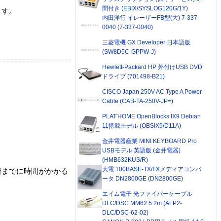
間付き (EBIX/SYSLOG120G/1Y)
ます。
内田洋行 イレーザーFB型(大) 7-337-
0040 (7-337-0040)
三菱電機 GX Developer 日本語版
(SW8D5C-GPPW-J)
Hewlett-Packard HP 外付けUSB DVD
ドライブ (701498-B21)
CISCO Japan 250V AC Type A Power
Cable (CAB-TA-250V-JP=)
PLAT'HOME OpenBlocks IX9 Debian
11搭載モデル (OBSIX9/D11A)
金井電器産業 MINI KEYBOARD Pro
USBモデル 英語版 (金井電器)
(HMB632KUS/R)
大電 100BASE-TX/FXメディアコンバ
着までに時間がかかる
ータ DN2800GE (DN2800GE)
エイム電子 光ファイバーケーブル
DLC/DSC MM62.5 2m (AFP2-
DLC/DSC-62-02)