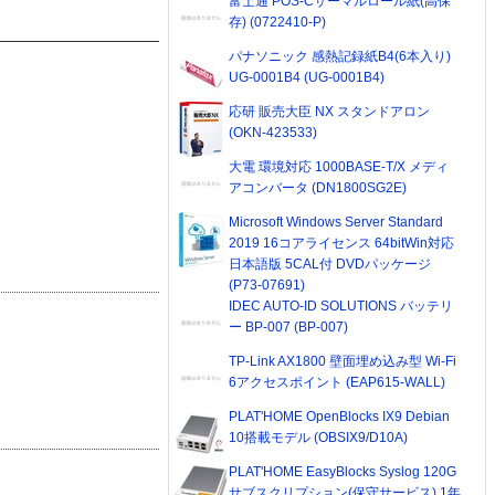
富士通 POS-Cサーマルロール紙(高保
存) (0722410-P)
パナソニック 感熱記録紙B4(6本入り)
UG-0001B4 (UG-0001B4)
応研 販売大臣 NX スタンドアロン
(OKN-423533)
大電 環境対応 1000BASE-T/X メディ
アコンバータ (DN1800SG2E)
Microsoft Windows Server Standard
2019 16コアライセンス 64bitWin対応
日本語版 5CAL付 DVDパッケージ
(P73-07691)
IDEC AUTO-ID SOLUTIONS バッテリ
ー BP-007 (BP-007)
TP-Link AX1800 壁面埋め込み型 Wi-Fi
6アクセスポイント (EAP615-WALL)
PLAT'HOME OpenBlocks IX9 Debian
10搭載モデル (OBSIX9/D10A)
PLAT'HOME EasyBlocks Syslog 120G
サブスクリプション(保守サービス) 1年