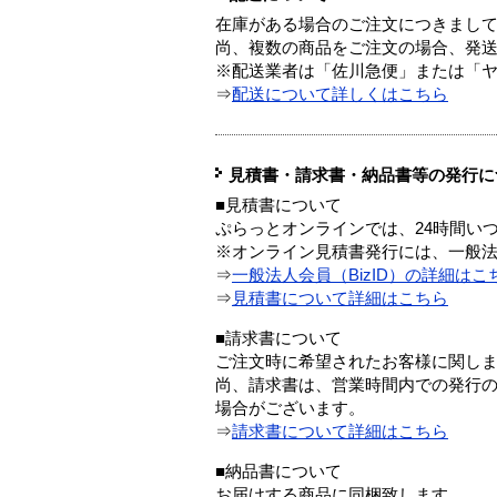
在庫がある場合のご注文につきまし
尚、複数の商品をご注文の場合、発
※配送業者は「佐川急便」または「
⇒
配送について詳しくはこちら
見積書・請求書・納品書等の発行に
■見積書について
ぷらっとオンラインでは、24時間い
※オンライン見積書発行には、一般法人
⇒
一般法人会員（BizID）の詳細はこ
⇒
見積書について詳細はこちら
■請求書について
ご注文時に希望されたお客様に関し
尚、請求書は、営業時間内での発行
場合がございます。
⇒
請求書について詳細はこちら
■納品書について
お届けする商品に同梱致します。