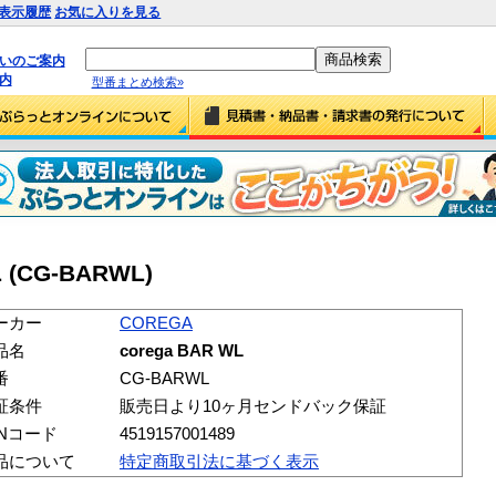
表示履歴
お気に入りを見る
払いのご案内
内
型番まとめ検索»
 (CG-BARWL)
ーカー
COREGA
品名
corega BAR WL
番
CG-BARWL
証条件
販売日より10ヶ月センドバック保証
ANコード
4519157001489
品について
特定商取引法に基づく表示