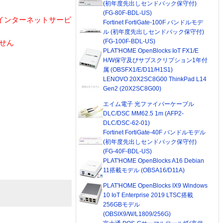
(初年度先出しセンドバック保守付)
(FG-80F-BDL-US)
インターネットサービ
Fortinet FortiGate-100F バンドルモデ
ル (初年度先出しセンドバック保守付)
(FG-100F-BDL-US)
ません
PLAT'HOME OpenBlocks IoT FX1/E
H/W保守及びサブスクリプション1年付
属 (OBSFX1/E/D11/H1S1)
LENOVO 20X2SC8G00 ThinkPad L14
Gen2 (20X2SC8G00)
エイム電子 光ファイバーケーブル
DLC/DSC MM62.5 1m (AFP2-
DLC/DSC-62-01)
Fortinet FortiGate-40F バンドルモデル
(初年度先出しセンドバック保守付)
(FG-40F-BDL-US)
PLAT'HOME OpenBlocks A16 Debian
11搭載モデル (OBSA16/D11A)
PLAT'HOME OpenBlocks IX9 Windows
10 IoT Enterprise 2019 LTSC搭載
256GBモデル
(OBSIX9/W/L1809/256G)