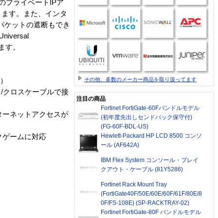
のプライベートIPア
きます。また、インタ
パケットの遮断もでき
ersal
ます。
その他、多数のメーカー商品を取り扱ってます
応）
ート/クロスケーブルで接
注目の商品
Fortinet FortiGate-60Fバンドルモデル
ターネットアクセスが
(初年度先出しセンドバック保守付)
(FG-60F-BDL-US)
Hewlett-Packard HP LCD 8500 コンソ
クゲームに対応
ール (AF642A)
IBM Flex System コンソール・ブレイ
クアウト・ケーブル (81Y5286)
Fortinet Rack Mount Tray
(FortiGate40F/50E/60E/60F/61F/80E/8
0F/FS-108E) (SP-RACKTRAY-02)
Fortinet FortiGate-80F バンドルモデル