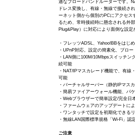
適なブロードバンドルーターです。NA
ドレス変換し、有線・無線で接続され
ーネット側から個別のPCにアクセス
るため、常時接続時に懸念される外部から
Plug&Play）に対応により面倒
・フレッツADSL、Yahoo!BBをは
・UPnP対応。設定の簡素化、ブロードバ
・LAN側に100M/10Mbpsスイッチ
続可能
・NAT/IPマスカレード機能で、
可能
・バーチャルサーバー（静的IPマス
・簡易ファイアーウォール機能、パ
・Webブラウザーで簡単設定/完全日
・ファームウェアのアップデートによ
・ワンタッチで設定を初期化できる
・無線LAN国際標準規格「Wi-Fi
ご注意