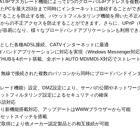
T/IPマスカレード機能によって1つのグローバルIPアドレスを複数
たPCを最大253台まで同時にインターネットに接続することがで
することを防止する他、パケットフィルタリング機能を用いた不正
の不正アクセスを防止することができます。さらに、UPnP（Univ
な設定が容易になり、様々なブロードバンドアプリケーションも利用でき
じめとした各種ADSL接続、CATVインターネットに最適
ンドアプリケーションに対応を実現（Windows Messenger対
ングHUBを4ポート搭載、全ポートAUTO MDI/MDI-X対応でストレ
有線・無線で接続された複数のパソコンから同時にブロードバンドイン
カレード機能）設定、DMZ設定により、サーバの公開やネットワー
ケットフィルタリング設定によるセキュリティの確保
本語対応
り新機能搭載対応、アップデートはWWWブラウザーから可能
リセットスイッチを搭載
」認定取得により他メーカー認定製品との相互接続が可能