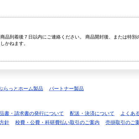
商品到着後７日以内にご連絡ください。 商品開封後、または特別
たしかねます。
ぷらっとホーム製品
パートナー製品
品書・請求書の発行について
配送・決済について
よくあ
方針
校費・公費・科研費払い取引のご案内
売掛取引のご