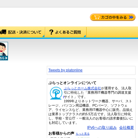
Tweets by platonline
ぷらっとオンラインについて
ぷらっとホーム株式会社
が運用する、法人取
引に特化した「業務用IT機器専門の調達支援
サイト」です。
1999年よりネットワーク機器、サーバ、スト
レージ、パソコン周辺機器、PCパーツ、ソフトウェ
ア、ライセンスなど、業務用IT機器中心に販売。品揃え
は業界トップクラスの約5.5万点です。法人取引に特化
し、学校・官公庁・一般法人のお客様の請求書後払いに
も対応しています。
IPv6への取り組み
会社概要
お客様からの声
もっと見る