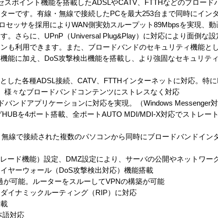
ANアクセスポイント機能を搭載したADSLやCATV、FTTHなどのブロ
ターです。有線・無線で接続したPCを最大253台まで同時にイン
プロセッサを採用によりWAN側実効スループット89Mbpsを実現、
らに、UPnP（Universal Plug&Play）に対応により面倒
ョンも利用できます。また、ブロードバンドのセキュリティ機能と
機能に加え、DoS攻撃検出機能を搭載し、より強固なセキュリテ
じめとした各種ADSL接続、CATV、FTTHインターネットに対応。特に
実現。様々なブロードバンドコンテンツにストレスなく対応
ンドアプリケーションに対応を実現。（Windows Messenger
ングHUBを4ポート搭載、全ポートAUTO MDI/MDI-X対応でストレ
有線・無線で接続された複数のパソコンから同時にブロードバンドイン
カレード機能）設定、DMZ設定により、サーバの公開やネットワー
イヤーウォール（DoS攻撃検出対応）機能搭載
コルの通過が可能。ルーターをスルーしてVPNの構築が可能
ダイナミックルーティング（RIP）に対応
搭載
本語対応