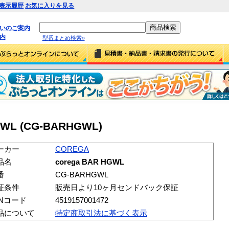
表示履歴
お気に入りを見る
払いのご案内
内
型番まとめ検索»
GWL (CG-BARHGWL)
ーカー
COREGA
品名
corega BAR HGWL
番
CG-BARHGWL
証条件
販売日より10ヶ月センドバック保証
ANコード
4519157001472
品について
特定商取引法に基づく表示