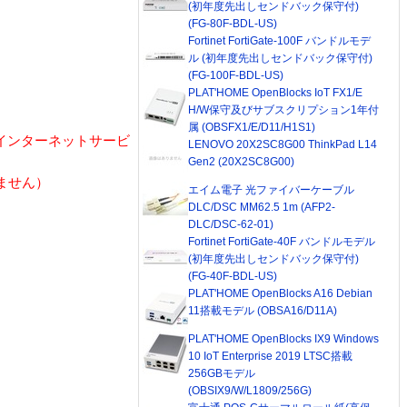
(初年度先出しセンドバック保守付)
(FG-80F-BDL-US)
Fortinet FortiGate-100F バンドルモデ
ル (初年度先出しセンドバック保守付)
(FG-100F-BDL-US)
PLAT'HOME OpenBlocks IoT FX1/E
H/W保守及びサブスクリプション1年付
属 (OBSFX1/E/D11/H1S1)
インターネットサービ
LENOVO 20X2SC8G00 ThinkPad L14
Gen2 (20X2SC8G00)
ません）
エイム電子 光ファイバーケーブル
DLC/DSC MM62.5 1m (AFP2-
DLC/DSC-62-01)
Fortinet FortiGate-40F バンドルモデル
(初年度先出しセンドバック保守付)
(FG-40F-BDL-US)
PLAT'HOME OpenBlocks A16 Debian
11搭載モデル (OBSA16/D11A)
PLAT'HOME OpenBlocks IX9 Windows
10 IoT Enterprise 2019 LTSC搭載
256GBモデル
(OBSIX9/W/L1809/256G)