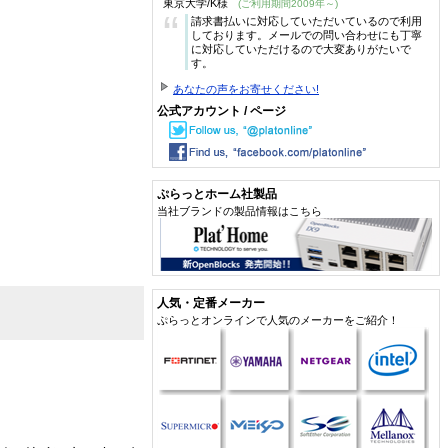
東京大学/K様
(ご利用期間2009年～)
“
請求書払いに対応していただいているので利用
しております。メールでの問い合わせにも丁寧
に対応していただけるので大変ありがたいで
す。
あなたの声をお寄せください!
公式アカウント / ページ
ぷらっとホーム社製品
当社ブランドの製品情報はこちら
人気・定番メーカー
ぷらっとオンラインで人気のメーカーをご紹介！