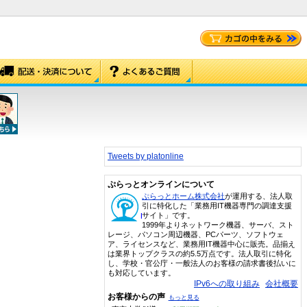
Tweets by platonline
ぷらっとオンラインについて
ぷらっとホーム株式会社
が運用する、法人取
引に特化した「業務用IT機器専門の調達支援
サイト」です。
1999年よりネットワーク機器、サーバ、スト
レージ、パソコン周辺機器、PCパーツ、ソフトウェ
ア、ライセンスなど、業務用IT機器中心に販売。品揃え
は業界トップクラスの約5.5万点です。法人取引に特化
し、学校・官公庁・一般法人のお客様の請求書後払いに
も対応しています。
IPv6への取り組み
会社概要
お客様からの声
もっと見る