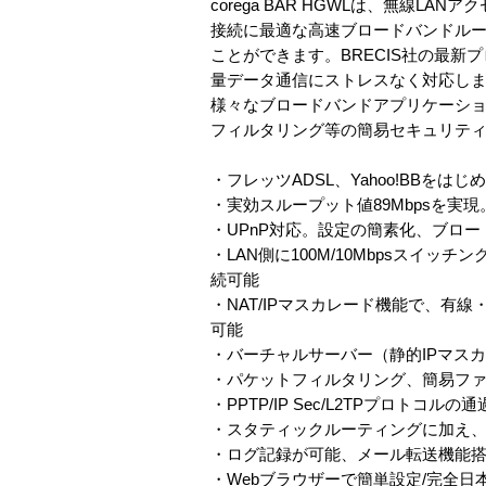
corega BAR HGWLは、無線L
接続に最適な高速ブロードバンドルー
ことができます。BRECIS社の最新
量データ通信にストレスなく対応します。さ
様々なブロードバンドアプリケーシ
フィルタリング等の簡易セキュリティ
・フレッツADSL、Yahoo!BBをは
・実効スループット値89Mbpsを
・UPnP対応。設定の簡素化、ブロードバ
・LAN側に100M/10Mbpsスイッチ
続可能
・NAT/IPマスカレード機能で、
可能
・バーチャルサーバー（静的IPマス
・パケットフィルタリング、簡易ファ
・PPTP/IP Sec/L2TPプロト
・スタティックルーティングに加え、
・ログ記録が可能、メール転送機能
・Webブラウザーで簡単設定/完全日