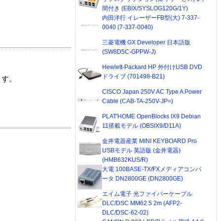
間付き (EBIX/SYSLOG120G/1Y)
内田洋行 イレーザーFB型(大) 7-337-
0040 (7-337-0040)
三菱電機 GX Developer 日本語版
(SW8D5C-GPPW-J)
Hewlett-Packard HP 外付けUSB DVD
ドライブ (701498-B21)
ます。
CISCO Japan 250V AC Type A Power
Cable (CAB-TA-250V-JP=)
PLAT'HOME OpenBlocks IX9 Debian
11搭載モデル (OBSIX9/D11A)
金井電器産業 MINI KEYBOARD Pro
USBモデル 英語版 (金井電器)
(HMB632KUS/R)
大電 100BASE-TX/FXメディアコンバ
ータ DN2800GE (DN2800GE)
エイム電子 光ファイバーケーブル
DLC/DSC MM62.5 2m (AFP2-
DLC/DSC-62-02)