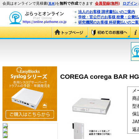
会員はオンラインで見積書(
)を
無料で作成
できます
会員登録(無料)
ログイン
見本
法人のお客様 請求書払いのご案内
学校・官公庁のお客様 校費・公費
研究機関のお客様 科研費払いのご案
COREGA corega BAR H
メ
商
型
保
J
返