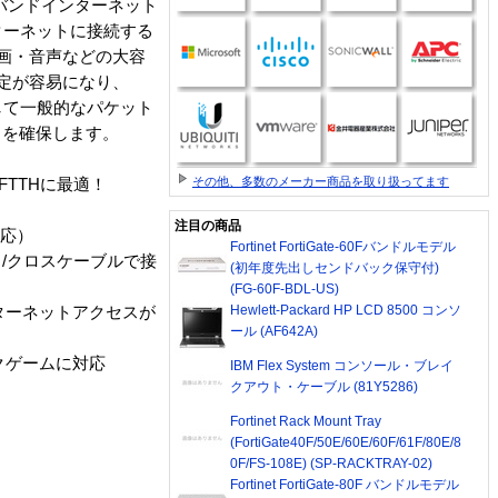
ードバンドインターネット
ターネットに接続する
動画・音声などの大容
な設定が容易になり、
して一般的なパケット
ィを確保します。
その他、多数のメーカー商品を取り扱ってます
FTTHに最適！
注目の商品
対応）
Fortinet FortiGate-60Fバンドルモデル
ート/クロスケーブルで接
(初年度先出しセンドバック保守付)
(FG-60F-BDL-US)
Hewlett-Packard HP LCD 8500 コンソ
ターネットアクセスが
ール (AF642A)
クゲームに対応
IBM Flex System コンソール・ブレイ
クアウト・ケーブル (81Y5286)
Fortinet Rack Mount Tray
(FortiGate40F/50E/60E/60F/61F/80E/8
0F/FS-108E) (SP-RACKTRAY-02)
Fortinet FortiGate-80F バンドルモデル