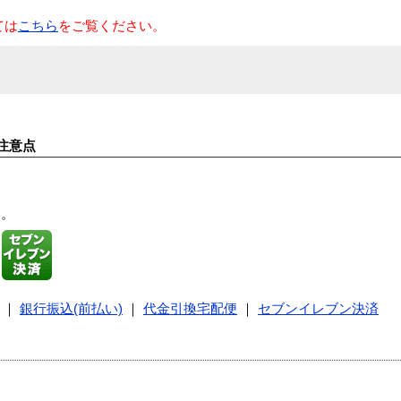
ては
こちら
をご覧ください。
注意点
す。
｜
銀行振込(前払い)
｜
代金引換宅配便
｜
セブンイレブン決済