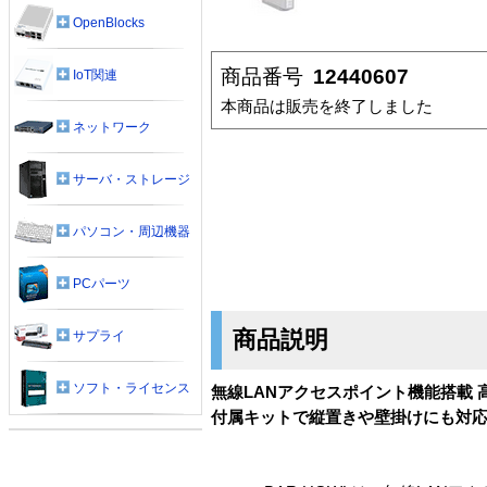
OpenBlocks
商品番号
12440607
IoT関連
本商品は販売を終了しました
ネットワーク
サーバ・ストレージ
パソコン・周辺機器
PCパーツ
商品説明
サプライ
ソフト・ライセンス
無線LANアクセスポイント機能搭載
付属キットで縦置きや壁掛けにも対