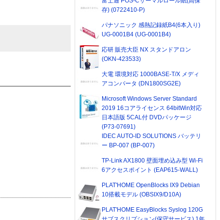
富士通 POS-Cサーマルロール紙(高保
存) (0722410-P)
パナソニック 感熱記録紙B4(6本入り)
UG-0001B4 (UG-0001B4)
応研 販売大臣 NX スタンドアロン
(OKN-423533)
大電 環境対応 1000BASE-T/X メディ
アコンバータ (DN1800SG2E)
Microsoft Windows Server Standard
2019 16コアライセンス 64bitWin対応
日本語版 5CAL付 DVDパッケージ
(P73-07691)
IDEC AUTO-ID SOLUTIONS バッテリ
ー BP-007 (BP-007)
TP-Link AX1800 壁面埋め込み型 Wi-Fi
6アクセスポイント (EAP615-WALL)
PLAT'HOME OpenBlocks IX9 Debian
10搭載モデル (OBSIX9/D10A)
PLAT'HOME EasyBlocks Syslog 120G
サブスクリプション(保守サービス) 1年