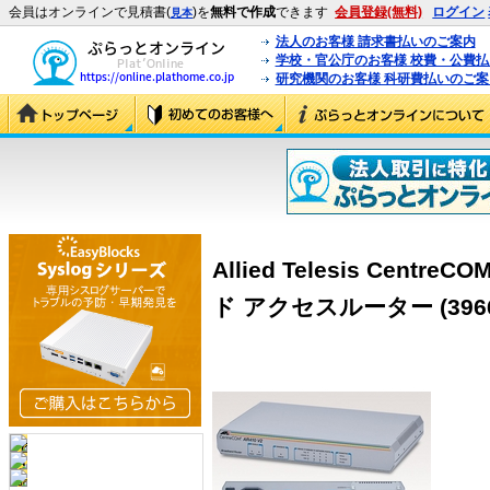
会員はオンラインで見積書(
)を
無料で作成
できます
会員登録(無料)
ログイン
見本
法人のお客様 請求書払いのご案内
学校・官公庁のお客様 校費・公費
研究機関のお客様 科研費払いのご案
Allied Telesis Cent
ド アクセスルーター (3966