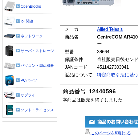
OpenBlocks
IoT関連
メーカー
Allied Telesis
ネットワーク
商品名
CentreCOM A
ー
サーバ・ストレージ
型番
39664
保証条件
当社販売日後セン
パソコン・周辺機器
JANコード
4511427303941
返品について
特定商取引法に基
PCパーツ
商品番号
12440596
サプライ
本商品は販売を終了しました
ソフト・ライセンス
このページを印刷する