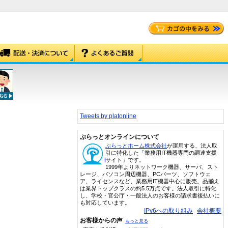
Tweets by platonline
ぷらっとオンラインについて
ぷらっとホーム株式会社
が運用する、法人取
引に特化した「業務用IT機器専門の調達支援
サイト」です。
1999年よりネットワーク機器、サーバ、スト
レージ、パソコン周辺機器、PCパーツ、ソフトウェ
ア、ライセンスなど、業務用IT機器中心に販売。品揃え
は業界トップクラスの約5.5万点です。法人取引に特化
し、学校・官公庁・一般法人のお客様の請求書後払いに
も対応しています。
IPv6への取り組み
会社概要
お客様からの声
もっと見る