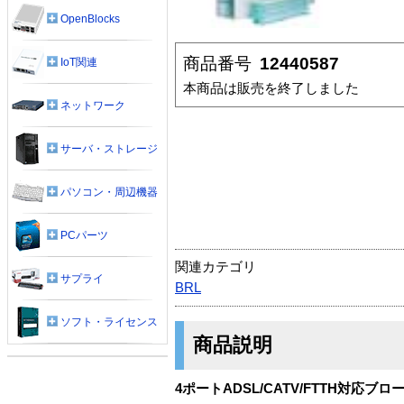
OpenBlocks
商品番号
12440587
IoT関連
本商品は販売を終了しました
ネットワーク
サーバ・ストレージ
パソコン・周辺機器
PCパーツ
関連カテゴリ
サプライ
BRL
ソフト・ライセンス
商品説明
4ポートADSL/CATV/FTTH対応ブ