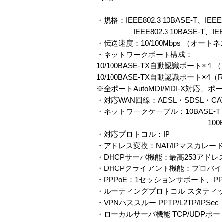
・規格：
IEEE802.3 10BASE-T、IEEE
IEEE802.3 10BASE-T、IE
・伝送速度：10/100Mbps （オー
・ネットワークポート構成：
10/100BASE-TX自動認識ポート×
10/100BASE-TX自動認識ポート×4（
※全ポートAutoMDI/MDI-X対応、
・対応WAN回線：ADSL・SDSL・C
・ネットワークケーブル：10BASE-
100BASE-TX カテ
・対応プロトコル：IP
・アドレス変換：NAT/IPマスカレー
・DHCPサーバ機能：最高253アド
・DHCPクライアント機能：プロバイ
・PPPoE：1セッションサポート、P
・ルーティングプロトコル スタティック
・VPNパススルー PPTP/L2TP/IPSec
・ローカルサーバ機能 TCP/UDPポ