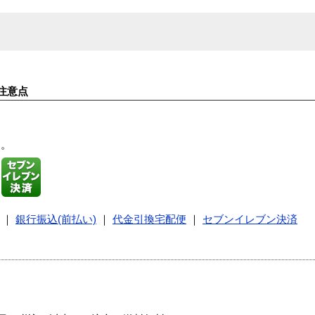
注意点
す。
｜
銀行振込(前払い)
｜
代金引換宅配便
｜
セブンイレブン決済