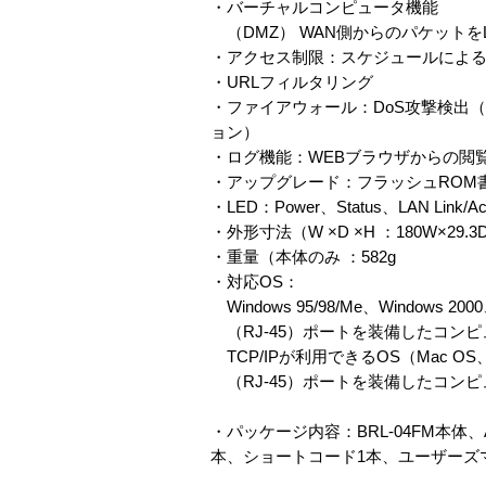
・バーチャルコンピュータ機能
（DMZ） WAN側からのパケットを
・アクセス制限：スケジュールによ
・URLフィルタリング
・ファイアウォール：DoS攻撃検出（ロ
ョン）
・ログ機能：WEBブラウザからの閲覧
・アップグレード：フラッシュROM
・LED：Power、Status、LAN Link/
・外形寸法（W ×D ×H ：180W×29.3
・重量（本体のみ ：582g
・対応OS：
Windows 95/98/Me、Windows 200
（RJ-45）ポートを装備したコンピ
TCP/IPが利用できるOS（Mac OS、
（RJ-45）ポートを装備したコンピ
・パッケージ内容：BRL-04FM本
本、ショートコード1本、ユーザーズ