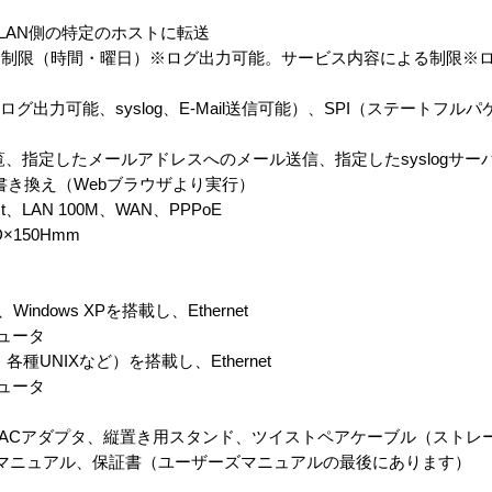
LAN側の特定のホストに転送
る制限（時間・曜日）※ログ出力可能。サービス内容による制限※
グ出力可能、syslog、E-Mail送信可能）、SPI（ステートフル
、指定したメールアドレスへのメール送信、指定したsyslogサー
書き換え（Webブラウザより実行）
Act、LAN 100M、WAN、PPPoE
D×150Hmm
0、Windows XPを搭載し、Ethernet
ュータ
各種UNIXなど）を搭載し、Ethernet
ュータ
体、ACアダプタ、縦置き用スタンド、ツイストペアケーブル（ストレ
マニュアル、保証書（ユーザーズマニュアルの最後にあります）