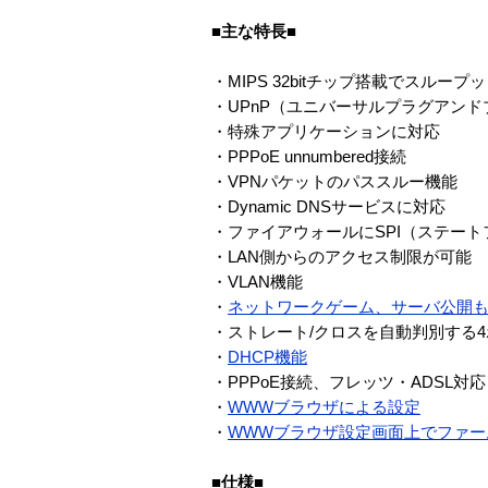
■主な特長■
・MIPS 32bitチップ搭載でスルー
・UPnP（ユニバーサルプラグアン
・特殊アプリケーションに対応
・PPPoE unnumbered接続
・VPNパケットのパススルー機能
・Dynamic DNSサービスに対応
・ファイアウォールにSPI（ステー
・LAN側からのアクセス制限が可能
・VLAN機能
・
ネットワークゲーム、サーバ公開
・ストレート/クロスを自動判別する
・
DHCP機能
・PPPoE接続、フレッツ・ADSL対応
・
WWWブラウザによる設定
・
WWWブラウザ設定画面上でファー
■仕様■