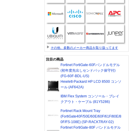
その他、多数のメーカー商品を取り扱ってます
注目の商品
Fortinet FortiGate-60Fバンドルモデル
(初年度先出しセンドバック保守付)
(FG-60F-BDL-US)
Hewlett-Packard HP LCD 8500 コンソ
ール (AF642A)
IBM Flex System コンソール・ブレイ
クアウト・ケーブル (81Y5286)
Fortinet Rack Mount Tray
(FortiGate40F/50E/60E/60F/61F/80E/8
0F/FS-108E) (SP-RACKTRAY-02)
Fortinet FortiGate-80F バンドルモデル