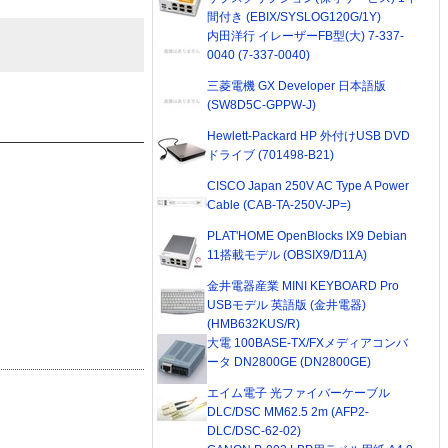
間付き (EBIX/SYSLOG120G/1Y)
内田洋行 イレーザーFB型(大) 7-337-
0040 (7-337-0040)
三菱電機 GX Developer 日本語版
(SW8D5C-GPPW-J)
Hewlett-Packard HP 外付けUSB DVD
ドライブ (701498-B21)
CISCO Japan 250V AC Type A Power
Cable (CAB-TA-250V-JP=)
PLAT'HOME OpenBlocks IX9 Debian
11搭載モデル (OBSIX9/D11A)
金井電器産業 MINI KEYBOARD Pro
USBモデル 英語版 (金井電器)
(HMB632KUS/R)
大電 100BASE-TX/FXメディアコンバ
ータ DN2800GE (DN2800GE)
エイム電子 光ファイバーケーブル
DLC/DSC MM62.5 2m (AFP2-
DLC/DSC-62-02)