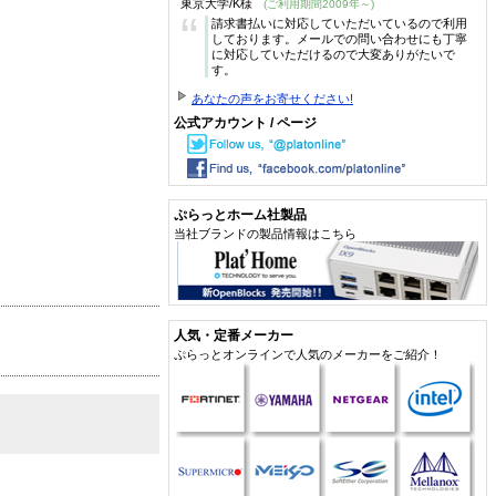
東京大学/K様
(ご利用期間2009年～)
“
請求書払いに対応していただいているので利用
しております。メールでの問い合わせにも丁寧
に対応していただけるので大変ありがたいで
す。
あなたの声をお寄せください!
公式アカウント / ページ
ぷらっとホーム社製品
当社ブランドの製品情報はこちら
人気・定番メーカー
ぷらっとオンラインで人気のメーカーをご紹介！