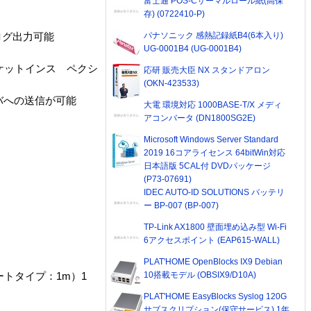
富士通 POS-Cサーマルロール紙(高保
存) (0722410-P)
パナソニック 感熱記録紙B4(6本入り)
ログ出力可能
UG-0001B4 (UG-0001B4)
パケットインス ペクシ
応研 販売大臣 NX スタンドアロン
(OKN-423533)
バへの送信が可能
大電 環境対応 1000BASE-T/X メディ
アコンバータ (DN1800SG2E)
Microsoft Windows Server Standard
2019 16コアライセンス 64bitWin対応
日本語版 5CAL付 DVDパッケージ
(P73-07691)
IDEC AUTO-ID SOLUTIONS バッテリ
ー BP-007 (BP-007)
TP-Link AX1800 壁面埋め込み型 Wi-Fi
6アクセスポイント (EAP615-WALL)
PLAT'HOME OpenBlocks IX9 Debian
10搭載モデル (OBSIX9/D10A)
ートタイプ：1m）1
PLAT'HOME EasyBlocks Syslog 120G
サブスクリプション(保守サービス) 1年