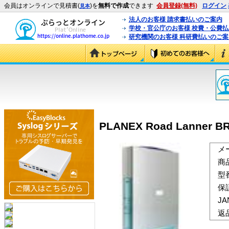
会員はオンラインで見積書(
)を
無料で作成
できます
会員登録(無料)
ログイン
見本
法人のお客様 請求書払いのご案内
学校・官公庁のお客様 校費・公費
研究機関のお客様 科研費払いのご案
PLANEX Road Lanner BR
メ
商
型
保
J
返