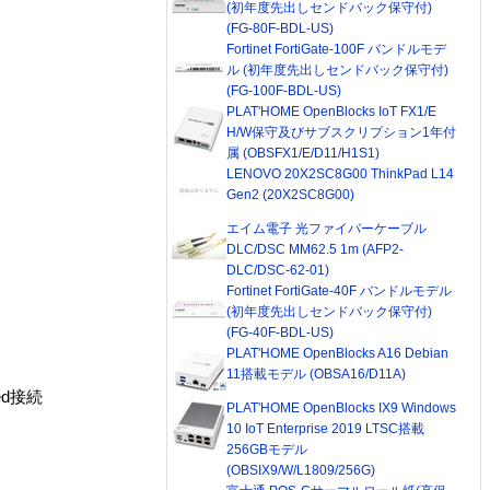
(初年度先出しセンドバック保守付)
(FG-80F-BDL-US)
Fortinet FortiGate-100F バンドルモデ
ル (初年度先出しセンドバック保守付)
(FG-100F-BDL-US)
PLAT'HOME OpenBlocks IoT FX1/E
H/W保守及びサブスクリプション1年付
属 (OBSFX1/E/D11/H1S1)
LENOVO 20X2SC8G00 ThinkPad L14
Gen2 (20X2SC8G00)
エイム電子 光ファイバーケーブル
DLC/DSC MM62.5 1m (AFP2-
DLC/DSC-62-01)
Fortinet FortiGate-40F バンドルモデル
(初年度先出しセンドバック保守付)
(FG-40F-BDL-US)
PLAT'HOME OpenBlocks A16 Debian
11搭載モデル (OBSA16/D11A)
ed接続
PLAT'HOME OpenBlocks IX9 Windows
10 IoT Enterprise 2019 LTSC搭載
256GBモデル
(OBSIX9/W/L1809/256G)