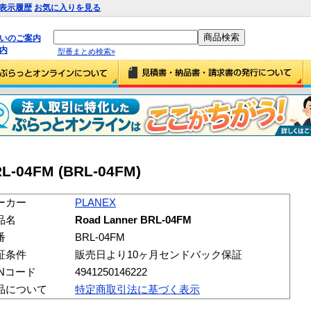
表示履歴
お気に入りを見る
払いのご案内
内
型番まとめ検索»
L-04FM (BRL-04FM)
ーカー
PLANEX
品名
Road Lanner BRL-04FM
番
BRL-04FM
証条件
販売日より10ヶ月センドバック保証
ANコード
4941250146222
品について
特定商取引法に基づく表示