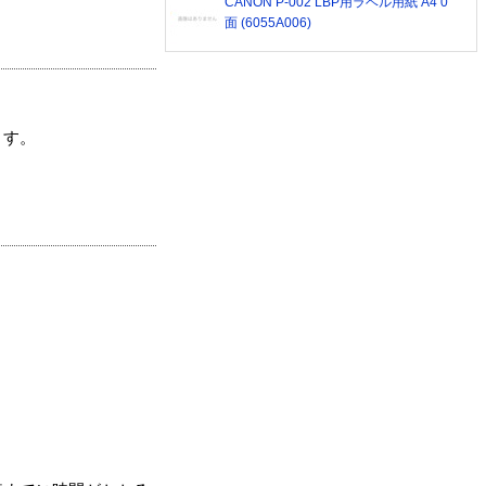
CANON P-002 LBP用ラベル用紙 A4 0
面 (6055A006)
ます。