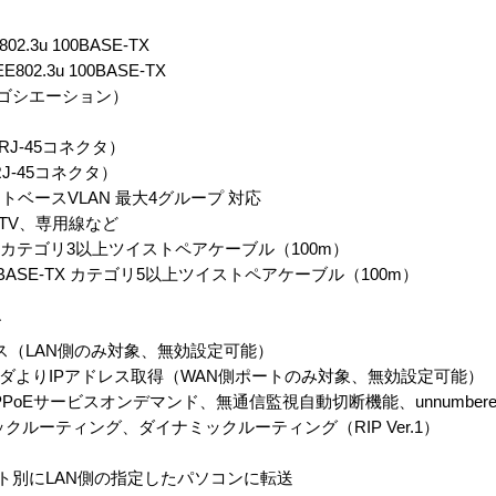
802.3u 100BASE-TX
EE802.3u 100BASE-TX
トネゴシエーション）
１（RJ-45コネクタ）
RJ-45コネクタ）
ポートベースVLAN 最大4グループ 対応
ATV、専用線など
T カテゴリ3以上ツイストペアケーブル（100m）
ゴリ5以上ツイストペアケーブル（100m）
ド
レス（LAN側のみ対象、無効設定可能）
ダよりIPアドレス取得（WAN側ポートのみ対象、無効設定可能）
PPoEサービスオンデマンド、無通信監視自動切断機能、unnumber
ルーティング、ダイナミックルーティング（RIP Ver.1）
ート別にLAN側の指定したパソコンに転送