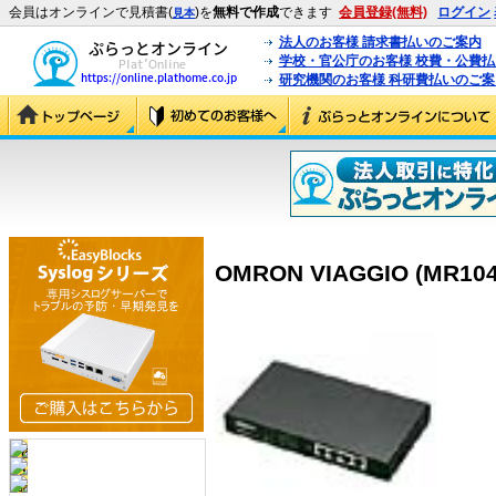
会員はオンラインで見積書(
)を
無料で作成
できます
会員登録(無料)
ログイン
見本
法人のお客様 請求書払いのご案内
学校・官公庁のお客様 校費・公費
研究機関のお客様 科研費払いのご案
OMRON VIAGGIO (MR104