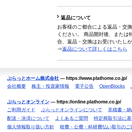
返品について
お客様のご都合による返品・交
ください。 商品開封後、または
合、返品・交換はお受けいたし
⇒
返品について詳しくはこちら
ぷらっとホーム株式会社
—
https://www.plathome.co.jp/
会社概要
株主・投資家情報
電子公告
OpenBlocks
ぷらっとオンライン
—
https://online.plathome.co.jp/
ご利用ガイド
ぷらっとオンラインについて
見積書・納
配送・決済について
よくあるご質問
特定商取引法に基
個人情報取り扱い方針
校費・公費・科研費払い取引のご