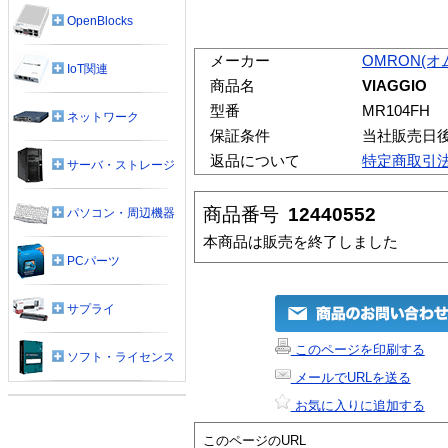
OpenBlocks
メーカー
OMRON(オ
IoT関連
商品名
VIAGGIO
型番
MR104FH
ネットワーク
保証条件
当社販売日
返品について
特定商取引
サーバ・ストレージ
商品番号
12440552
パソコン・周辺機器
本商品は販売を終了しました
PCパーツ
サプライ
このページを印刷する
ソフト・ライセンス
メールでURLを送る
お気に入りに追加する
このページのURL