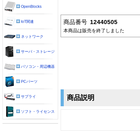
OpenBlocks
商品番号
12440505
IoT関連
本商品は販売を終了しました
ネットワーク
サーバ・ストレージ
パソコン・周辺機器
PCパーツ
商品説明
サプライ
ソフト・ライセンス
実効スループット90Mbps!
Gaterance ゲートランス