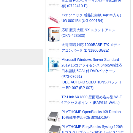
富士通 POS-Cサーマルロール紙(高保
存) (0722410-P)
パナソニック 感熱記録紙B4(6本入り)
UG-0001B4 (UG-0001B4)
応研 販売大臣 NX スタンドアロン
(OKN-423533)
大電 環境対応 1000BASE-T/X メディ
アコンバータ (DN1800SG2E)
Microsoft Windows Server Standard
2019 16コアライセンス 64bitWin対応
日本語版 5CAL付 DVDパッケージ
(P73-07691)
IDEC AUTO-ID SOLUTIONS バッテリ
ー BP-007 (BP-007)
TP-Link AX1800 壁面埋め込み型 Wi-Fi
6アクセスポイント (EAP615-WALL)
PLAT'HOME OpenBlocks IX9 Debian
10搭載モデル (OBSIX9/D10A)
PLAT'HOME EasyBlocks Syslog 120G
サブスクリプション(保守サービス) 1年