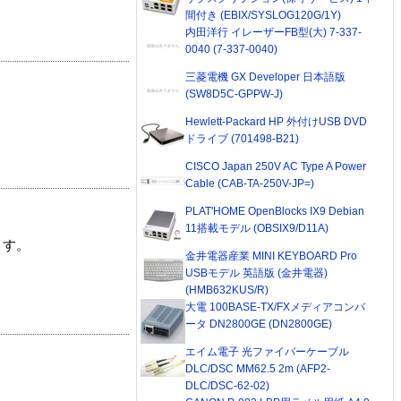
間付き (EBIX/SYSLOG120G/1Y)
内田洋行 イレーザーFB型(大) 7-337-
0040 (7-337-0040)
三菱電機 GX Developer 日本語版
(SW8D5C-GPPW-J)
Hewlett-Packard HP 外付けUSB DVD
ドライブ (701498-B21)
CISCO Japan 250V AC Type A Power
Cable (CAB-TA-250V-JP=)
PLAT'HOME OpenBlocks IX9 Debian
11搭載モデル (OBSIX9/D11A)
ます。
金井電器産業 MINI KEYBOARD Pro
USBモデル 英語版 (金井電器)
(HMB632KUS/R)
大電 100BASE-TX/FXメディアコンバ
ータ DN2800GE (DN2800GE)
エイム電子 光ファイバーケーブル
DLC/DSC MM62.5 2m (AFP2-
DLC/DSC-62-02)