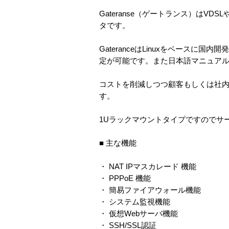
Gateranse（ゲートランス）はVD
タです。
GateranceはLinuxをベース
定が可能です。また日本語マニュア
コストを削減しつつ顧客もしくは社内
す。
1Uラックマウントタイプですのでサ
■ 主な機能
・ NAT IPマスカレード 機能
・ PPPoE 機能
・ 簡易ファイアウォール機能
・ システム監視機能
・ 仮想Webサーバ機能
・ SSH/SSL認証