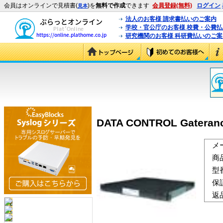
会員はオンラインで見積書(
)を
無料で作成
できます
会員登録(無料)
ログイン
見本
法人のお客様 請求書払いのご案内
学校・官公庁のお客様 校費・公費
研究機関のお客様 科研費払いのご案
DATA CONTROL Gateranc
メ
商
型
保
返