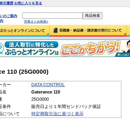
表示履歴
お気に入りを見る
払いのご案内
内
型番まとめ検索»
e 110 (25G0000)
ーカー
DATA CONTROL
品名
Gaterance 110
番
25G0000
証条件
販売日より１年間センドバック保証
品について
特定商取引法に基づく表示