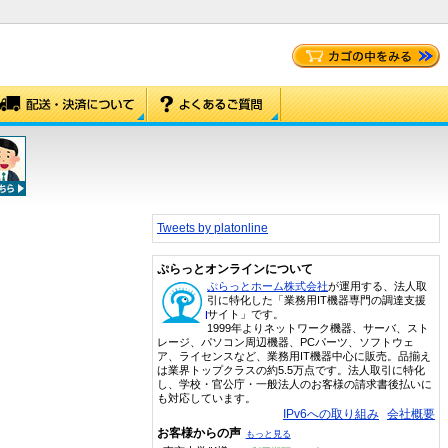
Tweets by platonline
ぷらっとオンラインについて
ぷらっとホーム株式会社
が運用する、法人取
引に特化した「業務用IT機器専門の調達支援
サイト」です。
1999年よりネットワーク機器、サーバ、スト
レージ、パソコン周辺機器、PCパーツ、ソフトウェ
ア、ライセンスなど、業務用IT機器中心に販売。品揃え
は業界トップクラスの約5.5万点です。法人取引に特化
し、学校・官公庁・一般法人のお客様の請求書後払いに
も対応しています。
IPv6への取り組み
会社概要
お客様からの声
もっと見る