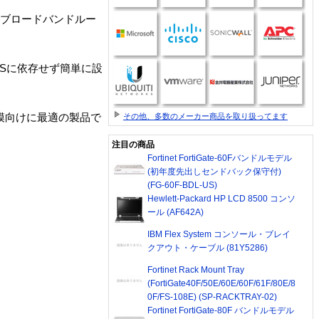
高速ブロードバンドルー
、OSに依存せず簡単に設
その他、多数のメーカー商品を取り扱ってます
模向けに最適の製品で
注目の商品
Fortinet FortiGate-60Fバンドルモデル
(初年度先出しセンドバック保守付)
(FG-60F-BDL-US)
Hewlett-Packard HP LCD 8500 コンソ
ール (AF642A)
IBM Flex System コンソール・ブレイ
クアウト・ケーブル (81Y5286)
Fortinet Rack Mount Tray
(FortiGate40F/50E/60E/60F/61F/80E/8
0F/FS-108E) (SP-RACKTRAY-02)
Fortinet FortiGate-80F バンドルモデル