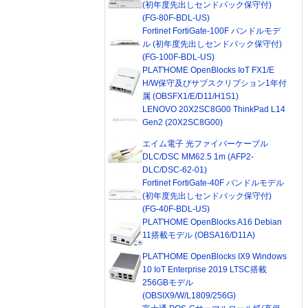
(初年度先出しセンドバック保守付)
(FG-80F-BDL-US)
Fortinet FortiGate-100F バンドルモデ
ル (初年度先出しセンドバック保守付)
(FG-100F-BDL-US)
PLAT'HOME OpenBlocks IoT FX1/E
H/W保守及びサブスクリプション1年付
属 (OBSFX1/E/D11/H1S1)
LENOVO 20X2SC8G00 ThinkPad L14
Gen2 (20X2SC8G00)
エイム電子 光ファイバーケーブル
DLC/DSC MM62.5 1m (AFP2-
DLC/DSC-62-01)
Fortinet FortiGate-40F バンドルモデル
(初年度先出しセンドバック保守付)
(FG-40F-BDL-US)
PLAT'HOME OpenBlocks A16 Debian
11搭載モデル (OBSA16/D11A)
PLAT'HOME OpenBlocks IX9 Windows
10 IoT Enterprise 2019 LTSC搭載
256GBモデル
(OBSIX9/W/L1809/256G)