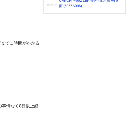
CANON P-002 LBP用ラベル用紙 A4 0
面 (6055A006)
着までに時間がかかる
の事情なく8日以上経