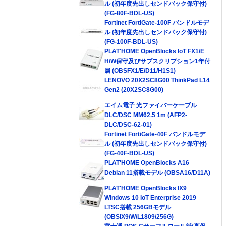
ル (初年度先出しセンドバック保守付)
(FG-80F-BDL-US)
Fortinet FortiGate-100F バンドルモデ
ル (初年度先出しセンドバック保守付)
(FG-100F-BDL-US)
PLAT'HOME OpenBlocks IoT FX1/E
H/W保守及びサブスクリプション1年付
属 (OBSFX1/E/D11/H1S1)
LENOVO 20X2SC8G00 ThinkPad L14
Gen2 (20X2SC8G00)
エイム電子 光ファイバーケーブル
DLC/DSC MM62.5 1m (AFP2-
DLC/DSC-62-01)
Fortinet FortiGate-40F バンドルモデ
ル (初年度先出しセンドバック保守付)
(FG-40F-BDL-US)
PLAT'HOME OpenBlocks A16
Debian 11搭載モデル (OBSA16/D11A)
PLAT'HOME OpenBlocks IX9
Windows 10 IoT Enterprise 2019
LTSC搭載 256GBモデル
(OBSIX9/W/L1809/256G)