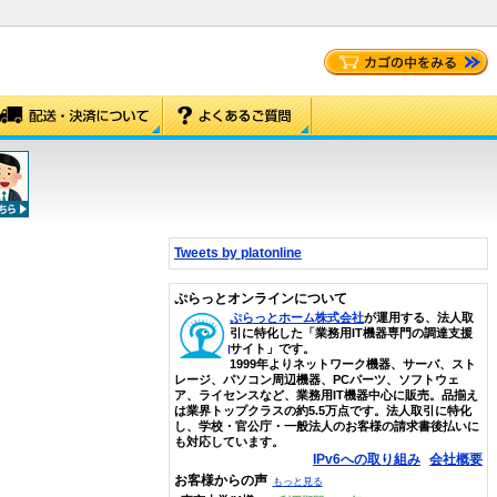
Tweets by platonline
ぷらっとオンラインについて
ぷらっとホーム株式会社
が運用する、法人取
引に特化した「業務用IT機器専門の調達支援
サイト」です。
1999年よりネットワーク機器、サーバ、スト
レージ、パソコン周辺機器、PCパーツ、ソフトウェ
ア、ライセンスなど、業務用IT機器中心に販売。品揃え
は業界トップクラスの約5.5万点です。法人取引に特化
し、学校・官公庁・一般法人のお客様の請求書後払いに
も対応しています。
IPv6への取り組み
会社概要
お客様からの声
もっと見る