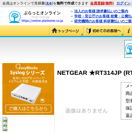
会員はオンラインで見積書(
)を
無料で作成
できます
会員登録(無料)
ログイン
見本
法人のお客様 請求書払いのご案内
学校・官公庁のお客様 校費・公費
研究機関のお客様 科研費払いのご案
NETGEAR ★RT314JP (RT
メ
商
型
保
返