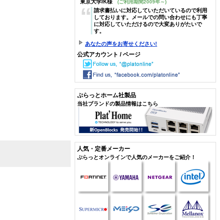
東京大学/K様
(ご利用期間2009年～)
“
請求書払いに対応していただいているので利用
しております。メールでの問い合わせにも丁寧
に対応していただけるので大変ありがたいで
す。
あなたの声をお寄せください!
公式アカウント / ページ
ぷらっとホーム社製品
当社ブランドの製品情報はこちら
人気・定番メーカー
ぷらっとオンラインで人気のメーカーをご紹介！