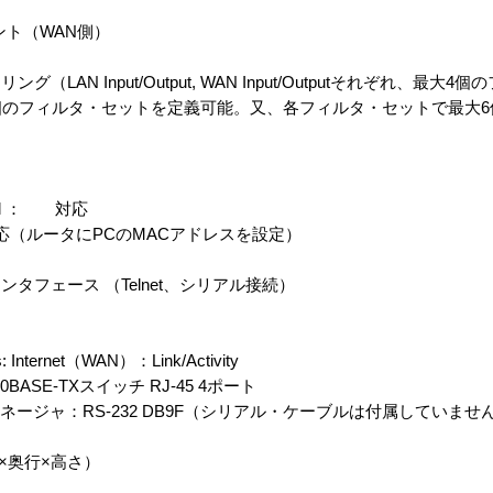
ント（WAN側）
AN Input/Output, WAN Input/Outputそれぞれ、最大
個のフィルタ・セットを定義可能。又、各フィルタ・セットで最大
otocol ： 対応
応（ルータにPCのMACアドレスを設定）
タフェース （Telnet、シリアル接続）
リ
: Internet（WAN）：Link/Activity
0BASE-TXスイッチ RJ-45 4ポート
ート： マネージャ：RS-232 DB9F（シリアル・ケーブルは付属していませ
m（幅×奥行×高さ）