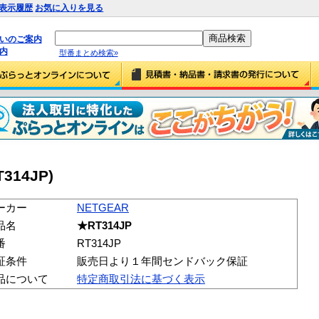
表示履歴
お気に入りを見る
払いのご案内
内
型番まとめ検索»
314JP)
ーカー
NETGEAR
品名
★RT314JP
番
RT314JP
証条件
販売日より１年間センドバック保証
品について
特定商取引法に基づく表示