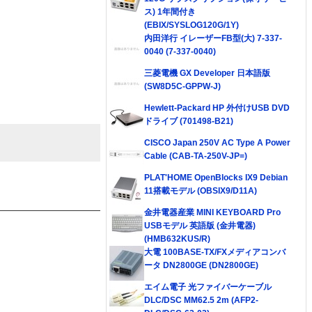
ス) 1年間付き
(EBIX/SYSLOG120G/1Y)
内田洋行 イレーザーFB型(大) 7-337-
0040 (7-337-0040)
三菱電機 GX Developer 日本語版
(SW8D5C-GPPW-J)
Hewlett-Packard HP 外付けUSB DVD
ドライブ (701498-B21)
CISCO Japan 250V AC Type A Power
Cable (CAB-TA-250V-JP=)
PLAT'HOME OpenBlocks IX9 Debian
11搭載モデル (OBSIX9/D11A)
金井電器産業 MINI KEYBOARD Pro
USBモデル 英語版 (金井電器)
(HMB632KUS/R)
大電 100BASE-TX/FXメディアコンバ
ータ DN2800GE (DN2800GE)
エイム電子 光ファイバーケーブル
DLC/DSC MM62.5 2m (AFP2-