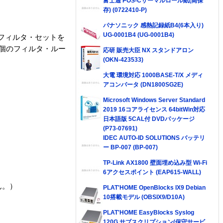
富士通 POS-Cサーマルロール紙(高保
存) (0722410-P)
パナソニック 感熱記録紙B4(6本入り)
UG-0001B4 (UG-0001B4)
4個のフィルタ・セットを
6個のフィルタ・ルー
応研 販売大臣 NX スタンドアロン
(OKN-423533)
大電 環境対応 1000BASE-T/X メディ
アコンバータ (DN1800SG2E)
Microsoft Windows Server Standard
2019 16コアライセンス 64bitWin対応
日本語版 5CAL付 DVDパッケージ
(P73-07691)
IDEC AUTO-ID SOLUTIONS バッテリ
ー BP-007 (BP-007)
TP-Link AX1800 壁面埋め込み型 Wi-Fi
6アクセスポイント (EAP615-WALL)
ん。）
PLAT'HOME OpenBlocks IX9 Debian
10搭載モデル (OBSIX9/D10A)
PLAT'HOME EasyBlocks Syslog
120G サブスクリプション(保守サービ