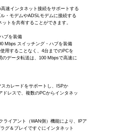
などの高速インタネット接続をサポートする
ル・モデムやADSLモデムに接続する
ネットを共有することができます。
グ・ハブを装備
00 Mbps スイッチング・ハブを装備
使用することなく、4台までのPCを
データ転送は、100 Mbpsで高速に
tion /IPマスカレードをサポートし、ISPか
アドレスで、複数のPCからインタネッ
Pクライアント（WAN側）機能により、IPア
プラグ＆プレイですぐにインタネット