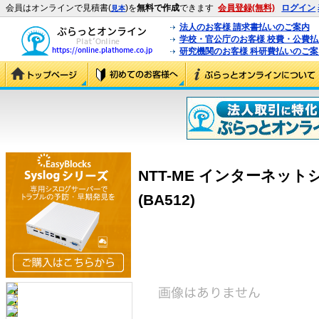
会員はオンラインで見積書(
)を
無料で作成
できます
会員登録(無料)
ログイン
見本
法人のお客様 請求書払いのご案内
学校・官公庁のお客様 校費・公費
研究機関のお客様 科研費払いのご案
NTT-ME インターネット
(BA512)