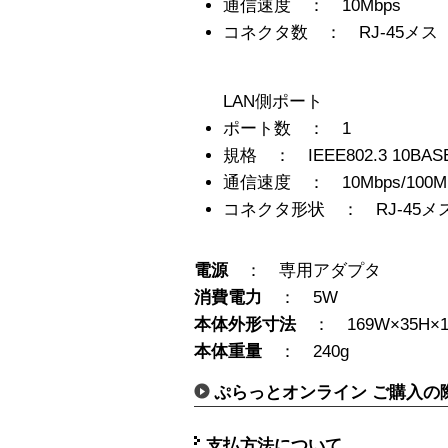
通信速度 ： 10Mbps
コネクタ数 ： RJ-45メス
LAN側ポート
ポート数 ： 1
規格 ： IEEE802.3 10BASE-
通信速度 ： 10Mbps/100
コネクタ形状 ： RJ-45メ
電源
： 専用アダプタ
消費電力
： 5W
本体外形寸法
： 169W×35H×1
本体重量
： 240g
ぷらっとオンライン ご購入の
支払方法について