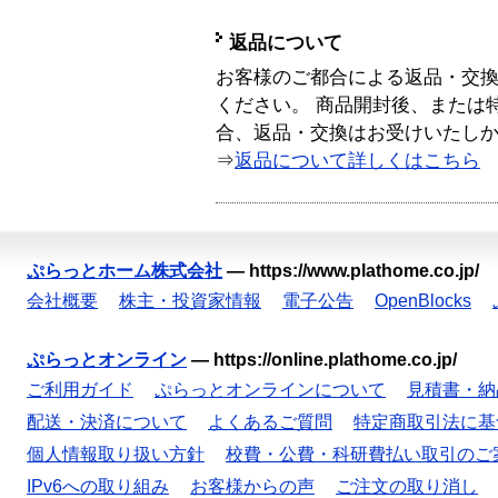
返品について
お客様のご都合による返品・交
ください。 商品開封後、または
合、返品・交換はお受けいたし
⇒
返品について詳しくはこちら
ぷらっとホーム株式会社
—
https://www.plathome.co.jp/
会社概要
株主・投資家情報
電子公告
OpenBlocks
ぷらっとオンライン
—
https://online.plathome.co.jp/
ご利用ガイド
ぷらっとオンラインについて
見積書・納
配送・決済について
よくあるご質問
特定商取引法に基
個人情報取り扱い方針
校費・公費・科研費払い取引のご
IPv6への取り組み
お客様からの声
ご注文の取り消し