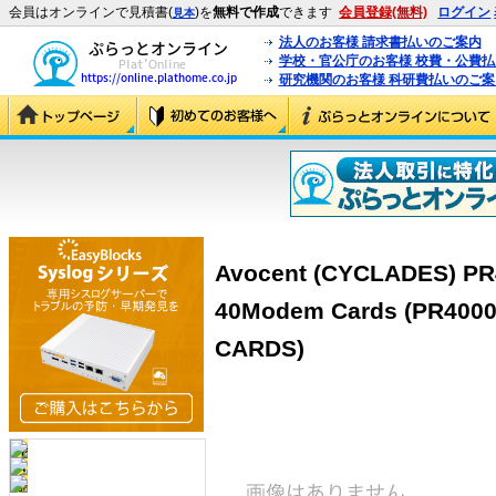
会員はオンラインで見積書(
)を
無料で作成
できます
会員登録(無料)
ログイン
見本
法人のお客様 請求書払いのご案内
学校・官公庁のお客様 校費・公費
研究機関のお客様 科研費払いのご案
Avocent (CYCLADES) PR
40Modem Cards (PR400
CARDS)