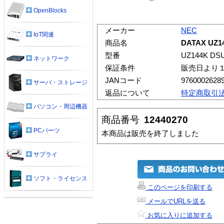
OpenBlocks
メーカー
NEC
IoT関連
商品名
DATAX UZ1
型番
UZ144K DS
ネットワーク
保証条件
販売日より
JANコード
9760002628
サーバ・ストレージ
返品について
特定商取引
パソコン・周辺機器
商品番号
12440270
PCパーツ
本商品は販売を終了しました
サプライ
ソフト・ライセンス
このページを印刷する
メールでURLを送る
お気に入りに追加する