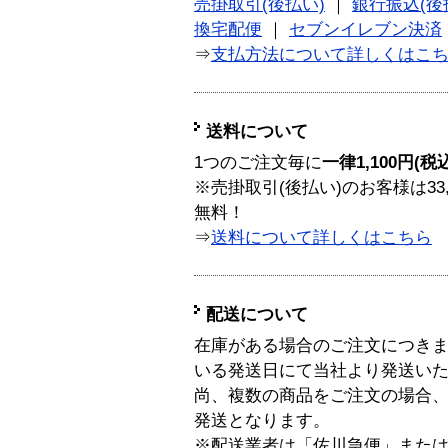
売掛取引(後払い)
｜
銀行振込(後
換宅配便
｜
セブンイレブン決済
⇒
支払方法について詳しくはこ
送料について
1つのご注文毎に
一律1,100円(税
※売掛取引(後払い)のお客様は33
無料！
⇒
送料について詳しくはこちら
配送について
在庫がある場合のご注文につき
いる発送日にて当社より発送い
尚、複数の商品をご注文の場合
発送となります。
※配送業者は「佐川急便」また