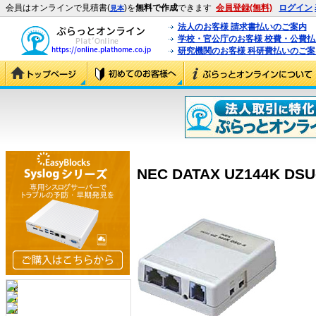
会員はオンラインで見積書(
)を
無料で作成
できます
会員登録(無料)
ログイン
見本
法人のお客様 請求書払いのご案内
学校・官公庁のお客様 校費・公費
研究機関のお客様 科研費払いのご案
NEC DATAX UZ144K DSU-