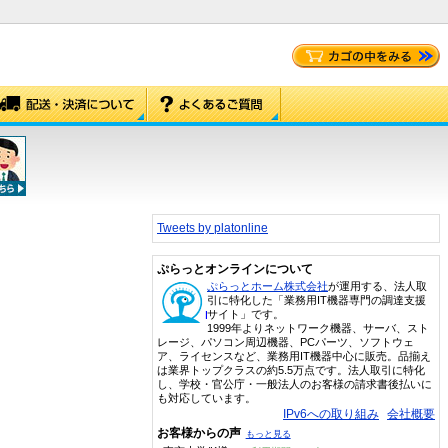
Tweets by platonline
ぷらっとオンラインについて
ぷらっとホーム株式会社
が運用する、法人取
引に特化した「業務用IT機器専門の調達支援
サイト」です。
1999年よりネットワーク機器、サーバ、スト
レージ、パソコン周辺機器、PCパーツ、ソフトウェ
ア、ライセンスなど、業務用IT機器中心に販売。品揃え
は業界トップクラスの約5.5万点です。法人取引に特化
し、学校・官公庁・一般法人のお客様の請求書後払いに
も対応しています。
IPv6への取り組み
会社概要
お客様からの声
もっと見る