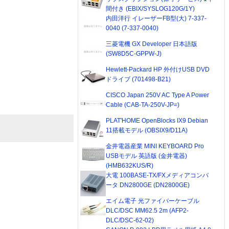
間付き (EBIX/SYSLOG120G/1Y)
内田洋行 イレーザーFB型(大) 7-337-
0040 (7-337-0040)
三菱電機 GX Developer 日本語版
(SW8D5C-GPPW-J)
Hewlett-Packard HP 外付けUSB DVD
ドライブ (701498-B21)
CISCO Japan 250V AC Type A Power
Cable (CAB-TA-250V-JP=)
PLAT'HOME OpenBlocks IX9 Debian
11搭載モデル (OBSIX9/D11A)
金井電器産業 MINI KEYBOARD Pro
USBモデル 英語版 (金井電器)
(HMB632KUS/R)
大電 100BASE-TX/FXメディアコンバ
ータ DN2800GE (DN2800GE)
エイム電子 光ファイバーケーブル
DLC/DSC MM62.5 2m (AFP2-
DLC/DSC-62-02)