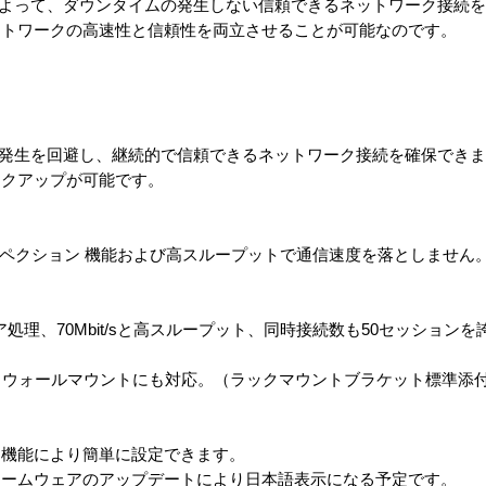
 によって、ダウンタイムの発生しない信頼できるネットワーク接続
ットワークの高速性と信頼性を両立させることが可能なのです。
の発生を回避し、継続的で信頼できるネットワーク接続を確保でき
ックアップが可能です。
ンスペクション 機能および高スループットで通信速度を落としません
ードウェア処理、70Mbit/sと高スループット、同時接続数も50セッション
、ウォールマウントにも対応。（ラックマウントブラケット標準添
ド機能により簡単に設定できます。
ァームウェアのアップデートにより日本語表示になる予定です。