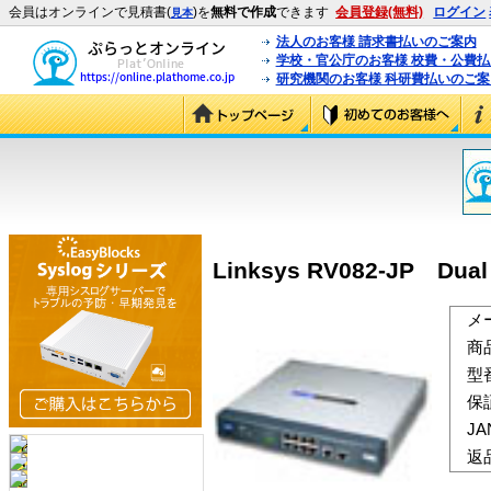
会員はオンラインで見積書(
)を
無料で作成
できます
会員登録(無料)
ログイン
見本
法人のお客様 請求書払いのご案内
学校・官公庁のお客様 校費・公費
研究機関のお客様 科研費払いのご案
Linksys RV082-JP Dual
メ
商
型
保
J
返