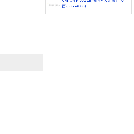
CANON P-002 LBP用ラベル用紙 A4 0
面 (6055A006)