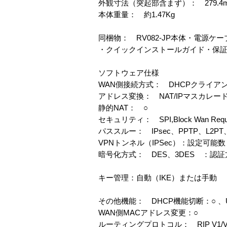
外観寸法（突起部含まず）： 279.4mm W x
本体重量： 約1.47Kg
同梱物： RV082-JP本体・電源
・クイックインストールガイド・保
ソフトウェア仕様
WAN側接続方式： DHCPクライアント
アドレス変換： NAT/IPマスカレー
静的NAT： ○
セキュリティ： SPI,Block Wan 
パススルー： IPsec、PPTP、L2PT、Mu
VPNトンネル（IPSec）：設定可能
暗号化方式： DES、3DES ：認証方
キー管理：自動（IKE）または手動
その他機能： DHCP機能切断：○ 、UP
WAN側MACアドレス変更：○
ルーティングプロトコル： RIP V1/V