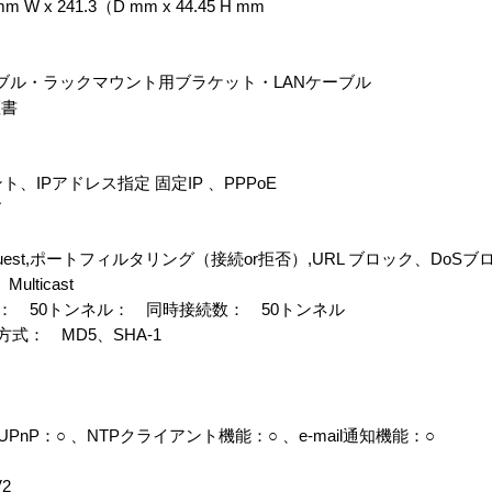
 241.3（D mm x 44.45 H mm
ケーブル・ラックマウント用ブラケット・LANケーブル
証書
、IPアドレス指定 固定IP 、PPPoE
ド
Request,ポートフィルタリング（接続or拒否）,URL ブロック、DoSブ
lticast
数： 50トンネル： 同時接続数： 50トンネル
式： MD5、SHA-1
nP：○ 、NTPクライアント機能：○ 、e-mail通知機能：○
2