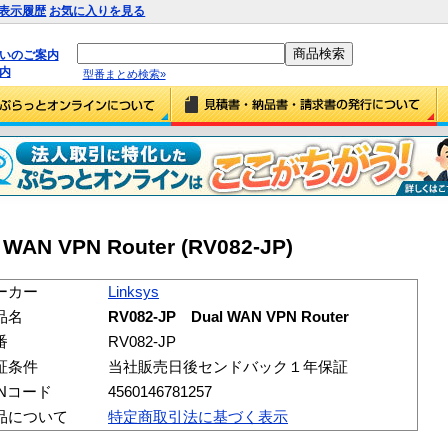
表示履歴
お気に入りを見る
払いのご案内
内
型番まとめ検索»
 WAN VPN Router (RV082-JP)
ーカー
Linksys
品名
RV082-JP Dual WAN VPN Router
番
RV082-JP
証条件
当社販売日後センドバック１年保証
ANコード
4560146781257
品について
特定商取引法に基づく表示