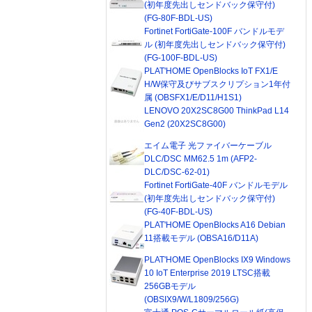
(初年度先出しセンドバック保守付)
(FG-80F-BDL-US)
Fortinet FortiGate-100F バンドルモデ
ル (初年度先出しセンドバック保守付)
(FG-100F-BDL-US)
PLAT'HOME OpenBlocks IoT FX1/E
H/W保守及びサブスクリプション1年付
属 (OBSFX1/E/D11/H1S1)
LENOVO 20X2SC8G00 ThinkPad L14
Gen2 (20X2SC8G00)
エイム電子 光ファイバーケーブル
DLC/DSC MM62.5 1m (AFP2-
DLC/DSC-62-01)
Fortinet FortiGate-40F バンドルモデル
(初年度先出しセンドバック保守付)
(FG-40F-BDL-US)
PLAT'HOME OpenBlocks A16 Debian
11搭載モデル (OBSA16/D11A)
PLAT'HOME OpenBlocks IX9 Windows
10 IoT Enterprise 2019 LTSC搭載
256GBモデル
(OBSIX9/W/L1809/256G)