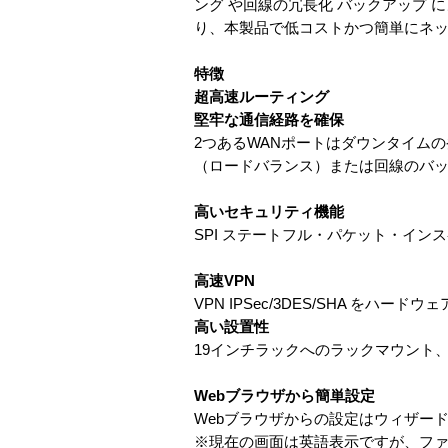
ング や回線の冗長化 バックアップ
り、本製品で低コストかつ簡単にネ
特徴
超高速ルーティング
堅牢な通信経路を確保
2つあるWANポートはダウンタイム
（ロードバランス）または回線のバ
高いセキュリティ機能
SPI ステートフル・パケット・イ
高速VPN
VPN IPSec/3DES/SHA をハ
高い設置性
19インチラックへのラックマウント
Webブラウザから簡単設定
Webブラウザからの設定はウィザー
※現在の画面は英語表示ですが、フ