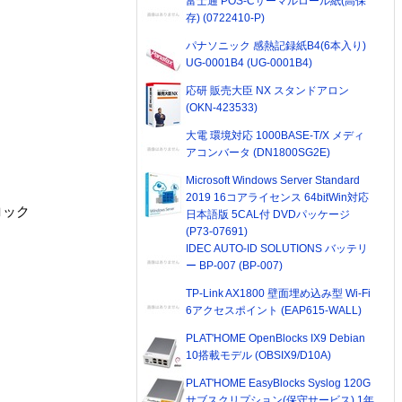
富士通 POS-Cサーマルロール紙(高保
存) (0722410-P)
パナソニック 感熱記録紙B4(6本入り)
UG-0001B4 (UG-0001B4)
応研 販売大臣 NX スタンドアロン
(OKN-423533)
大電 環境対応 1000BASE-T/X メディ
アコンバータ (DN1800SG2E)
Microsoft Windows Server Standard
2019 16コアライセンス 64bitWin対応
ロック
日本語版 5CAL付 DVDパッケージ
(P73-07691)
IDEC AUTO-ID SOLUTIONS バッテリ
ー BP-007 (BP-007)
TP-Link AX1800 壁面埋め込み型 Wi-Fi
6アクセスポイント (EAP615-WALL)
PLAT'HOME OpenBlocks IX9 Debian
10搭載モデル (OBSIX9/D10A)
PLAT'HOME EasyBlocks Syslog 120G
サブスクリプション(保守サービス) 1年