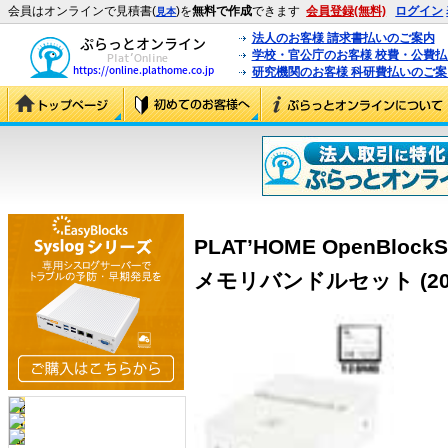
会員はオンラインで見積書(
)を
無料で作成
できます
会員登録(無料)
ログイン
見本
法人のお客様 請求書払いのご案内
学校・官公庁のお客様 校費・公費
研究機関のお客様 科研費払いのご案
PLAT’HOME OpenBlockS
メモリバンドルセット (2003