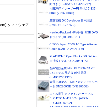
間付き (EBIX/SYSLOG120G/1Y)
内田洋行 イレーザーFB型(大) 7-337-
0040 (7-337-0040)
三菱電機 GX Developer 日本語版
80cm) ソフトウェア
(SW8D5C-GPPW-J)
Hewlett-Packard HP 外付けUSB DVD
ドライブ (701498-B21)
CISCO Japan 250V AC Type A Power
Cable (CAB-TA-250V-JP=)
PLAT'HOME OpenBlocks IX9 Debian
11搭載モデル (OBSIX9/D11A)
金井電器産業 MINI KEYBOARD Pro
USBモデル 英語版 (金井電器)
(HMB632KUS/R)
大電 100BASE-TX/FXメディアコンバ
ータ DN2800GE (DN2800GE)
エイム電子 光ファイバーケーブル
DLC/DSC MM62.5 2m (AFP2-
DLC/DSC-62-02)