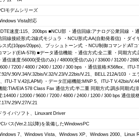
PCIモデムシリーズ
Windows Vista対応
■DTE速度:115、200bps ■NCU部 ・通信回線:アナログ公衆回線 
信回線接続形式:2線式モジュラ ・NCU形式:AA(自動発着信) ・ダ
ルス式(10pps/20pps)、プッシュトーン式 ・NCU制御コマンド:ATコマン
コマンド(EIA-578) ■データ通信機能 ・通信方式:全二重 ・同期方式
通信速度:56000(受信のみ) / 48000(受信のみ) / 33600 / 31200 / 28800 /
600 / 7200 / 4800 / 2400 / 1200 / 300 bps ・通信規格:K56flex、ITU-
.92/V.90/V.34/V.32bis/V.32/V.23/V.22bis/V.21、BELL 212A/1
4、ITU-T V.42(LAPM) ・データ圧縮機能:MNP 5、ITU-T V.42bis/V
機能:TIA/EIA 578 Class Fax 通信方式:半二重 同期方式:調歩同期式
:14400 / 12000 / 9600 / 7200 / 4800 / 2400 / 1200 / 300 bps 通信規
.17/V.29/V.27/V.21
ドライバソフト、Linuxant Driver
PCIバス(Ver.2.1以降)を装備したWindowsPC
Windows 7、Windows Vista、Windows XP、Windows 2000、Linux 