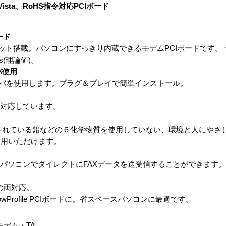
ista、RoHS指令対応PCIボード
ボード
antチップセット搭載。パソコンにすっきり内蔵できるモデムPCIボードです
s(理論値)。
イバ使用
準のドライバを使用します。プラグ＆プレイで簡単インストール。
ト版にも対応しています。
令で制限されている鉛などの６化学物質を使用していない、環境と人にや
使用いただけます。
れば、パソコンでダイレクトにFAXデータを送受信することができます。
I の両対応。
Profile PCIボードに。省スペースパソコンに最適です。
モデム・TA