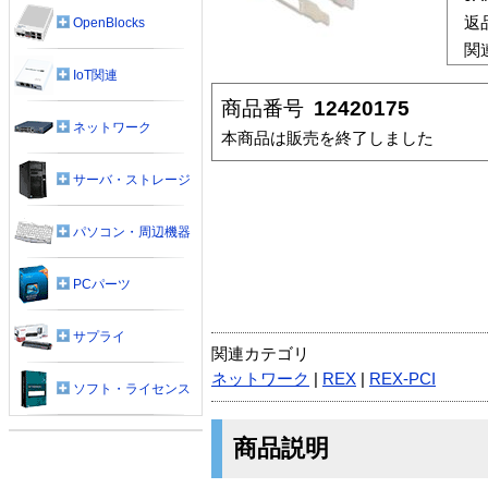
返
OpenBlocks
関
IoT関連
商品番号
12420175
ネットワーク
本商品は販売を終了しました
サーバ・ストレージ
パソコン・周辺機器
PCパーツ
サプライ
関連カテゴリ
ネットワーク
|
REX
|
REX-PCI
ソフト・ライセンス
商品説明