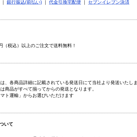
｜
銀行振込(前払い)
｜
代金引換宅配便
｜
セブンイレブン決済
00円（税込）以上のご注文で送料無料！
ては、各商品詳細に記載されている発送日にて当社より発送いたし
送は商品がすべて揃ってからの発送となります。
ヤマト運輸」からお選びいただけます
ついて