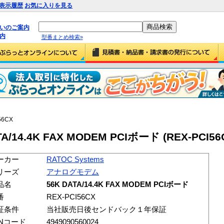
表示履歴
お気に入りを見る
払いのご案内
内
型番まとめ検索»
56CX
TA/14.4K FAX MODEM PCIボード (REX-PCI56
ーカー
RATOC Systems
リーズ
アナログモデム
品名
56K DATA/14.4K FAX MODEM PCIボード
番
REX-PCI56CX
証条件
当社販売日後センドバック１年保証
ANコード
4949090560024