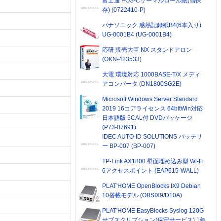
富士通 POS-Cサーマルロール紙(高保
存) (0722410-P)
パナソニック 感熱記録紙B4(6本入り)
UG-0001B4 (UG-0001B4)
応研 販売大臣 NX スタンドアロン
(OKN-423533)
大電 環境対応 1000BASE-T/X メディ
アコンバータ (DN1800SG2E)
Microsoft Windows Server Standard
2019 16コアライセンス 64bitWin対応
日本語版 5CAL付 DVDパッケージ
(P73-07691)
IDEC AUTO-ID SOLUTIONS バッテリ
ー BP-007 (BP-007)
TP-Link AX1800 壁面埋め込み型 Wi-Fi
6アクセスポイント (EAP615-WALL)
PLAT'HOME OpenBlocks IX9 Debian
10搭載モデル (OBSIX9/D10A)
PLAT'HOME EasyBlocks Syslog 120G
サブスクリプション(保守サービス) 1年