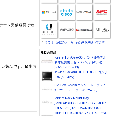
。 データ受信速度は最
その他、多数のメーカー商品を取り扱ってます
注目の商品
Fortinet FortiGate-60Fバンドルモデル
(初年度先出しセンドバック保守付)
さしい製品です。輸出向
(FG-60F-BDL-US)
Hewlett-Packard HP LCD 8500 コンソ
ール (AF642A)
IBM Flex System コンソール・ブレイ
クアウト・ケーブル (81Y5286)
Fortinet Rack Mount Tray
(FortiGate40F/50E/60E/60F/61F/80E/8
0F/FS-108E) (SP-RACKTRAY-02)
Fortinet FortiGate-80F バンドルモデル