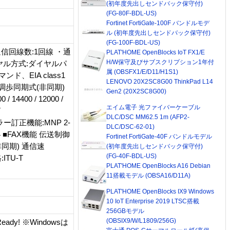
(初年度先出しセンドバック保守付)
(FG-80F-BDL-US)
Fortinet FortiGate-100F バンドルモデ
ル (初年度先出しセンドバック保守付)
(FG-100F-BDL-US)
・通信回線数:1回線 ・通
PLAT'HOME OpenBlocks IoT FX1/E
H/W保守及びサブスクリプション1年付
イヤル方式:ダイヤルパ
属 (OBSFX1/E/D11/H1S1)
ド、EIA class1
LENOVO 20X2SC8G00 ThinkPad L14
:調歩同期式(非同期)
Gen2 (20X2SC8G00)
 14400 / 12000 /
エイム電子 光ファイバーケーブル
T
DLC/DSC MM62.5 1m (AFP2-
03 ・エラー訂正機能:MNP 2-
DLC/DSC-62-01)
.44 ■FAX機能 伝送制御
Fortinet FortiGate-40F バンドルモデル
(非同期) 通信速
(初年度先出しセンドバック保守付)
(FG-40F-BDL-US)
格:ITU-T
PLAT'HOME OpenBlocks A16 Debian
11搭載モデル (OBSA16/D11A)
PLAT'HOME OpenBlocks IX9 Windows
10 IoT Enterprise 2019 LTSC搭載
256GBモデル
(OBSIX9/W/L1809/256G)
Ready! ※Windowsは