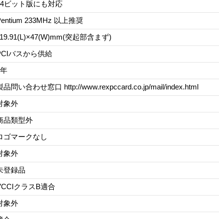
64ビット版にも対応
Pentium 233MHz 以上推奨
119.91(L)×47(W)mm(突起部含まず)
PCIバスから供給
1年
品問い合わせ窓口 http://www.rexpccard.co.jp/mail/index.html
対象外
商品類型外
ロゴマークなし
対象外
未登録品
VCCIクラスB適合
対象外