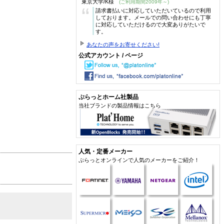
東京大学/K様
(ご利用期間2009年～)
“
請求書払いに対応していただいているので利用
しております。メールでの問い合わせにも丁寧
に対応していただけるので大変ありがたいで
す。
あなたの声をお寄せください!
公式アカウント / ページ
ぷらっとホーム社製品
当社ブランドの製品情報はこちら
人気・定番メーカー
ぷらっとオンラインで人気のメーカーをご紹介！