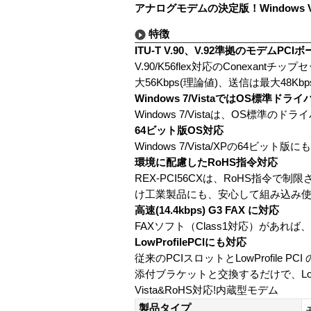
アナログモデムの決定版！Windows V
特徴
ITU-T V.90、V.92準拠のモデムPCI
V.90/K56flex対応のConex
大56Kbps(理論値)、送信は最大48Kbp
Windows 7/VistaではOS標準ドラ
Windows 7/Vistaは、OS標
64ビット版OS対応
Windows 7/Vista/XPの64ビッ
環境に配慮したRoHS指令対応
REX-PCI56CXは、RoHS指
け工業製品にも、安心して組み込み
高速(14.4kbps) G3 FAX に対応
FAXソフト（Class1対応）があ
LowProfilePCIにも対応
従来のPCIスロットとLowProfile PC
添付ブラケットと交換するだけで、Low
Vista&RoHS対応!内蔵型モデム
製品タイプ