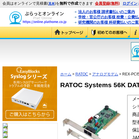
会員はオンラインで見積書(
)を
無料で作成
できます
会員登録(無料)
ログイン
見本
法人のお客様 請求書払いのご案内
学校・官公庁のお客様 校費・公費
研究機関のお客様 科研費払いのご案
ホーム
>
RATOC
>
アナログモデム
> REX-PCI
RATOC Systems 56K DA
メ
シ
商
型
保
J