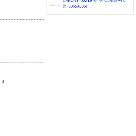
CANON P-002 LBP用ラベル用紙 A4 0
面 (6055A006)
ます。