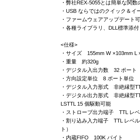
・弊社REX-5055とは簡単な
・USB ならではのクイック＆イ
・ファームウェアアップデート
・各種ライブラリ、DLL標準添付
<仕様>
・サイズ 155mm W ×103mm L ×
・重量 約320g
・デジタル入出力数 32 ポート
・方向設定単位 8 ポート単位
・デジタル入力形式 非絶縁型TTL 
・デジタル出力形式 非絶縁型TTL
LSTTL 15 個駆動可能
・ストローブ出力端子 TTL レベ
・割り込み入力端子 TTL レベ
ト）
・内蔵FIFO 100K バイト