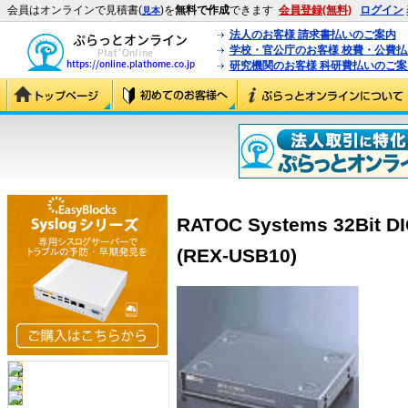
会員はオンラインで見積書(
)を
無料で作成
できます
会員登録(無料)
ログイン
見本
法人のお客様 請求書払いのご案内
学校・官公庁のお客様 校費・公費
研究機関のお客様 科研費払いのご案
RATOC Systems 32Bit DI
(REX-USB10)