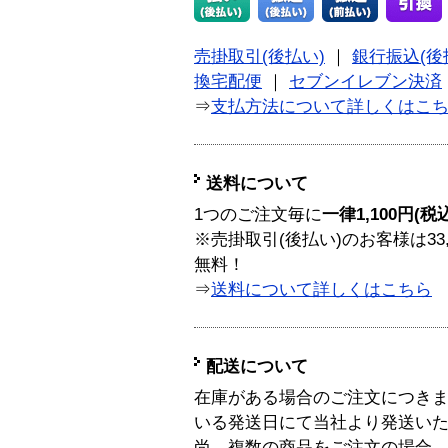
売掛取引(後払い)
｜
銀行振込(後
換宅配便
｜
セブンイレブン決済
⇒
支払方法について詳しくはこ
送料について
1つのご注文毎に
一律1,100円(税
※売掛取引(後払い)のお客様は33
無料！
⇒
送料について詳しくはこちら
配送について
在庫がある場合のご注文につき
いる発送日にて当社より発送い
尚、複数の商品をご注文の場合