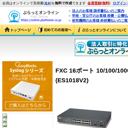
会員はオンラインで見積書(
)を
無料で作成
できます
会員登録(無料)
ログイン
見本
法人のお客様 請求書払いのご案内
学校・官公庁のお客様 校費・公費
研究機関のお客様 科研費払いのご案
FXC 16ポート 10/100/
(ES1018V2)