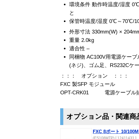
環境条件 動作時温度/湿度 0℃
と
保管時温度/湿度 0℃～70℃/
外形寸法 330mm(W) × 204mm(
重量 2.0kg
適合性 –
同梱物 AC100V用電源ケー
(ネジ)、ゴム足、RS232C
：：： オプション ：：：
FXC 製SFP モジュール
OPT-CRK01 電源ケーブル
オプション品・関連商
FXC 8ポート 10/1
(ES108MTP) [ 12411431 ]