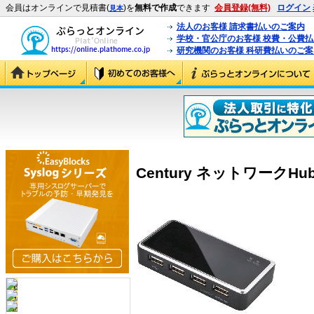
会員はオンラインで見積書(
)を
無料で作成
できます
会員登録(無料)
ログイン
見本
法人のお客様 請求書払いのご案内
学校・官公庁のお客様 校費・公費
研究機関のお客様 科研費払いのご案
Century ネットワークHub