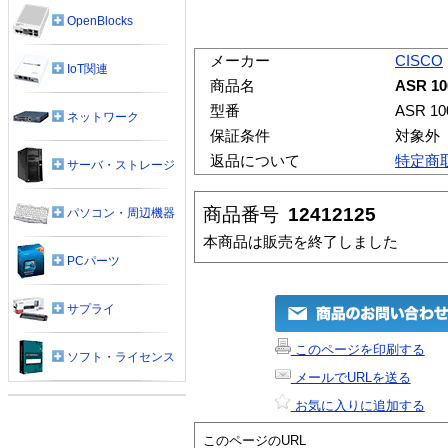
OpenBlocks
メーカー
CISCO
IoT関連
商品名
ASR 1
型番
ASR 1
ネットワーク
保証条件
対象外
返品について
特定商
サーバ・ストレージ
商品番号
12412125
パソコン・周辺機器
本商品は販売を終了しました
PCパーツ
サプライ
このページを印刷する
ソフト・ライセンス
メールでURLを送る
お気に入りに追加する
このページのURL