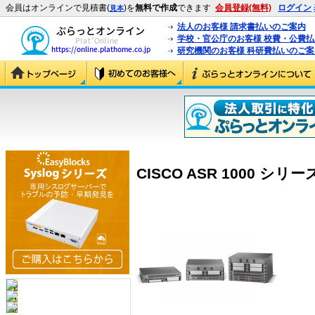
会員はオンラインで見積書(
)を
無料で作成
できます
会員登録(無料)
ログイン
見本
法人のお客様 請求書払いのご案内
学校・官公庁のお客様 校費・公費
研究機関のお客様 科研費払いのご案
CISCO ASR 1000 シリー