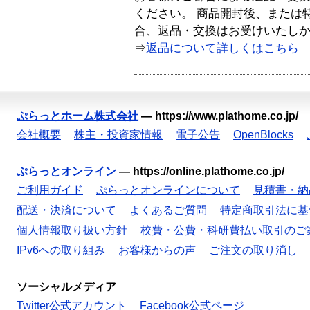
ください。 商品開封後、または
合、返品・交換はお受けいたし
⇒
返品について詳しくはこちら
ぷらっとホーム株式会社
—
https://www.plathome.co.jp/
会社概要
株主・投資家情報
電子公告
OpenBlocks
ぷらっとオンライン
—
https://online.plathome.co.jp/
ご利用ガイド
ぷらっとオンラインについて
見積書・納
配送・決済について
よくあるご質問
特定商取引法に基
個人情報取り扱い方針
校費・公費・科研費払い取引のご
IPv6への取り組み
お客様からの声
ご注文の取り消し
ソーシャルメディア
Twitter公式アカウント
Facebook公式ページ