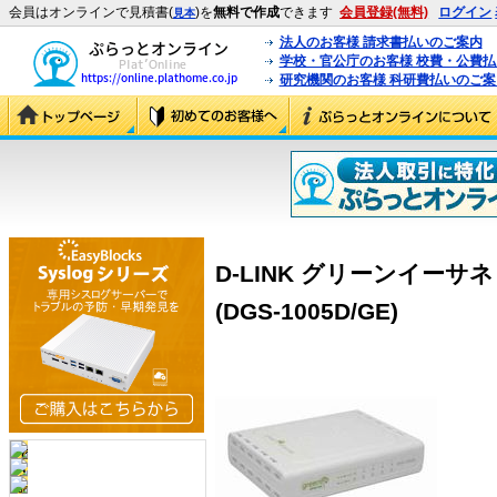
会員はオンラインで見積書(
)を
無料で作成
できます
会員登録(無料)
ログイン
見本
法人のお客様 請求書払いのご案内
学校・官公庁のお客様 校費・公費
研究機関のお客様 科研費払いのご案
D-LINK グリーンイーサネッ
(DGS-1005D/GE)