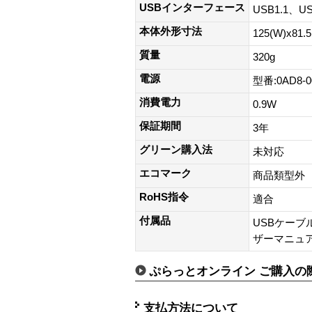
USBインターフェース
USB1.1、U
本体外形寸法
125(W)x81.
質量
320g
電源
型番:0AD8-0
消費電力
0.9W
保証期間
3年
グリーン購入法
未対応
エコマーク
商品類型外
RoHS指令
適合
付属品
USBケーブル
ザーマニュア
ぷらっとオンライン ご購入の
支払方法について