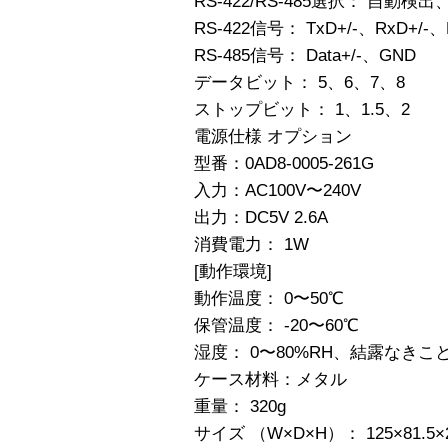
RS-422/RS-485選択： 自動検
RS-422信号： TxD+/-、RxD+/-、
RS-485信号： Data+/-、GND
データビット： 5、6、7、8
ストップビット： 1、1.5、2
電源仕様 オプション
型番：0AD8-0005-261G
入力：AC100V〜240V
出力：DC5V 2.6A
消費電力： 1W
[動作環境]
動作温度： 0〜50℃
保管温度： -20〜60℃
湿度： 0〜80%RH、結露なきこ
ケース材料：メタル
重量： 320g
サイズ （W×D×H）： 125×81.5×