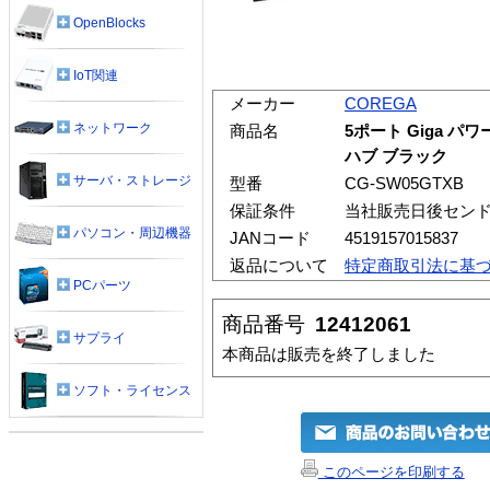
OpenBlocks
IoT関連
メーカー
COREGA
ネットワーク
商品名
5ポート Giga 
ハブ ブラック
サーバ・ストレージ
型番
CG-SW05GTXB
保証条件
当社販売日後セン
パソコン・周辺機器
JANコード
4519157015837
返品について
特定商取引法に基
PCパーツ
商品番号
12412061
サプライ
本商品は販売を終了しました
ソフト・ライセンス
このページを印刷する