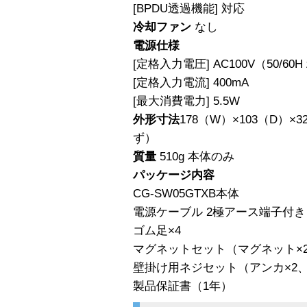
[BPDU透過機能] 対応
冷却ファン
なし
電源仕様
[定格入力電圧] AC100V（50/60
[定格入力電流] 400mA
[最大消費電力] 5.5W
外形寸法
178（W）×103（D）
ず）
質量
510g 本体のみ
パッケージ内容
CG-SW05GTXB本体
電源ケーブル 2極アース端子付
ゴム足×4
マグネットセット（マグネット×2
壁掛け用ネジセット（アンカ×2、
製品保証書（1年）