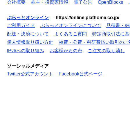
会社概要
株主・投資家情報
電子公告
OpenBlocks
ぷらっとオンライン
—
https://online.plathome.co.jp/
ご利用ガイド
ぷらっとオンラインについて
見積書・納
配送・決済について
よくあるご質問
特定商取引法に基
個人情報取り扱い方針
校費・公費・科研費払い取引のご
IPv6への取り組み
お客様からの声
ご注文の取り消し
ソーシャルメディア
Twitter公式アカウント
Facebook公式ページ