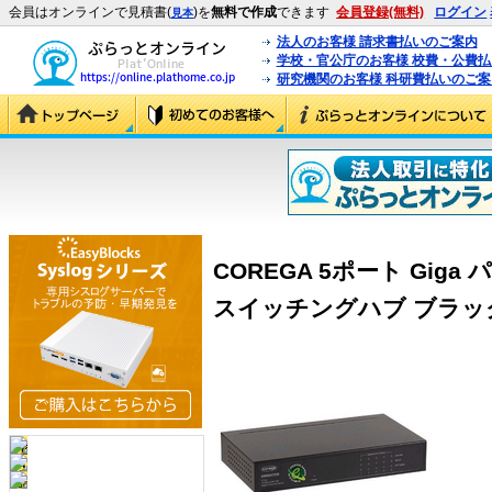
会員はオンラインで見積書(
)を
無料で作成
できます
会員登録(無料)
ログイン
見本
法人のお客様 請求書払いのご案内
学校・官公庁のお客様 校費・公費
研究機関のお客様 科研費払いのご案
COREGA 5ポート Gi
スイッチングハブ ブラック (