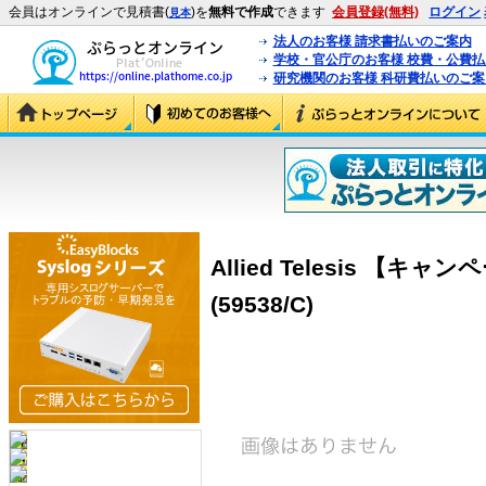
会員はオンラインで見積書(
)を
無料で作成
できます
会員登録(無料)
ログイン
見本
法人のお客様 請求書払いのご案内
学校・官公庁のお客様 校費・公費
研究機関のお客様 科研費払いのご案
Allied Telesis 【キ
(59538/C)