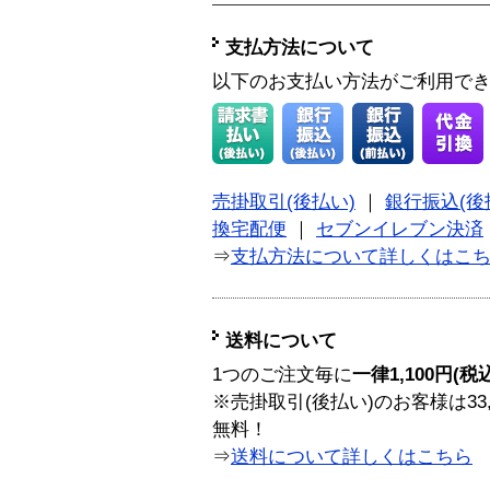
支払方法について
以下のお支払い方法がご利用で
売掛取引(後払い)
｜
銀行振込(後
換宅配便
｜
セブンイレブン決済
⇒
支払方法について詳しくはこ
送料について
1つのご注文毎に
一律1,100円(税
※売掛取引(後払い)のお客様は33
無料！
⇒
送料について詳しくはこちら