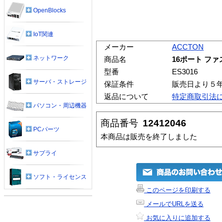
OpenBlocks
IoT関連
メーカー
ACCTON
ネットワーク
商品名
16ポート フ
型番
ES3016
サーバ・ストレージ
保証条件
販売日より５
返品について
特定商取引法
パソコン・周辺機器
商品番号
12412046
PCパーツ
本商品は販売を終了しました
サプライ
ソフト・ライセンス
このページを印刷する
メールでURLを送る
お気に入りに追加する