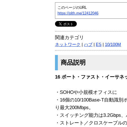
このページのURL
https://plth.me/12412046
関連カテゴリ
ネットワーク
|
ハブ
|
ES
|
10/100M
商品説明
16 ポート・ファスト・イーサ
・SOHOや小規模オフィスに
・16個の10/100Base-T自
り最大200Mbps。
・スイッチング能力は3.2Gbps、
・ストレート／クロスケーブルの違