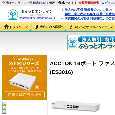
会員はオンラインで見積書(
)を
無料で作成
できます
会員登録(無料)
ログイン
見本
法人のお客様 請求書払いのご案内
学校・官公庁のお客様 校費・公費
研究機関のお客様 科研費払いのご案
ACCTON 16ポート フ
(ES3016)