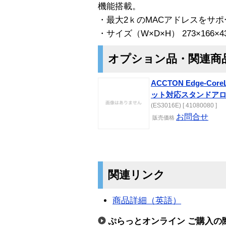
機能搭載。
・最大2ｋのMACアドレスをサポ
・サイズ（W×D×H） 273×166×4
オプション品・関連商
ACCTON Edge-Co
ット対応スタンドア
(ES3016E) [ 41080080 ]
お問合せ
販売
価格
関連リンク
商品詳細（英語）
ぷらっとオンライン ご購入の