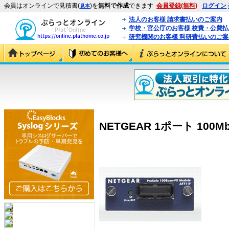
会員はオンラインで見積書(
)を
無料で作成
できます
会員登録(無料)
ログイン
見本
法人のお客様 請求書払いのご案内
学校・官公庁のお客様 校費・公費
研究機関のお客様 科研費払いのご案
NETGEAR 1ポート 100Mbps