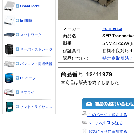
OpenBlocks
IoT関連
メーカー
Formerica
ネットワーク
商品名
SFP Transcei
型番
SNM2125SW(B
サーバ・ストレージ
保証条件
初期不良対応１
返品について
特定商取引法に
パソコン・周辺機器
商品番号
12411979
PCパーツ
本商品は販売を終了しました
サプライ
ソフト・ライセンス
このページを印刷する
メールでURLを送る
お気に入りに追加する