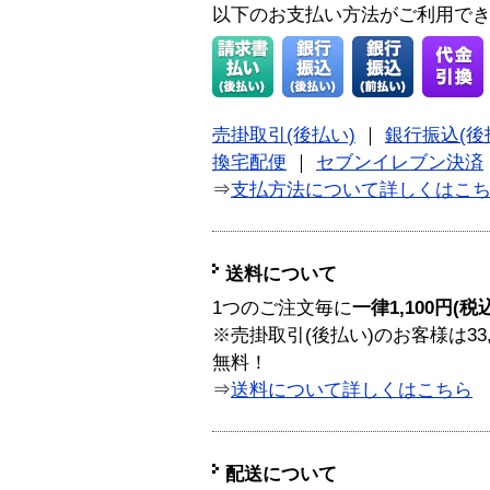
以下のお支払い方法がご利用で
売掛取引(後払い)
｜
銀行振込(後
換宅配便
｜
セブンイレブン決済
⇒
支払方法について詳しくはこ
送料について
1つのご注文毎に
一律1,100円(税
※売掛取引(後払い)のお客様は33
無料！
⇒
送料について詳しくはこちら
配送について