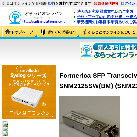
会員はオンラインで見積書(
)を
無料で作成
できます
会員登録(無料)
ログイン
見本
法人のお客様 請求書払いのご案内
学校・官公庁のお客様 校費・公費
研究機関のお客様 科研費払いのご案
Formerica SFP Transcei
SNM2125SW(BM) (SNM2