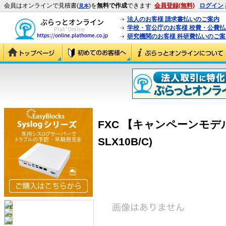
会員はオンラインで見積書(
)を
無料で作成
できます
会員登録(無料)
ログイン
見本
法人のお客様 請求書払いのご案内
学校・官公庁のお客様 校費・公費
研究機関のお客様 科研費払いのご案
FXC 【キャンペーンモデル】G
SLX10B/C)