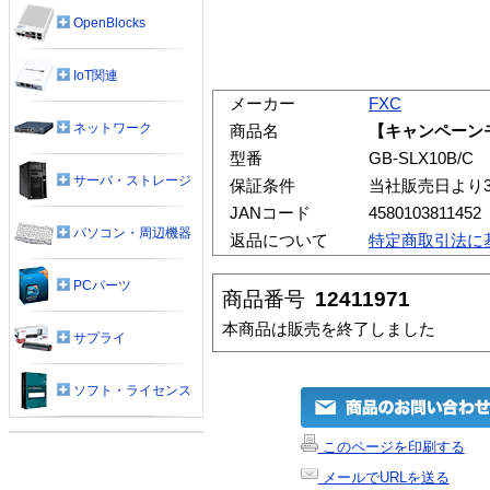
OpenBlocks
IoT関連
メーカー
FXC
ネットワーク
商品名
【キャンペーンモ
型番
GB-SLX10B/C
サーバ・ストレージ
保証条件
当社販売日より
JANコード
4580103811452
パソコン・周辺機器
返品について
特定商取引法に
PCパーツ
商品番号
12411971
本商品は販売を終了しました
サプライ
ソフト・ライセンス
このページを印刷する
メールでURLを送る