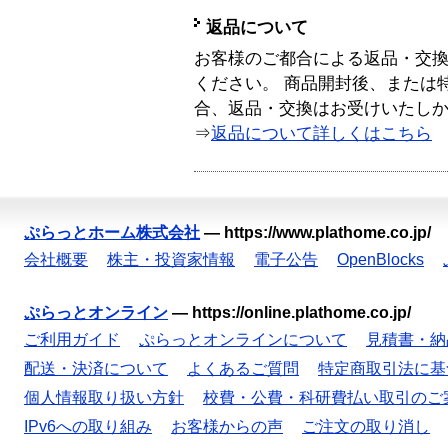
返品について
お客様のご都合による返品・交
ください。 商品開封後、または
合、返品・交換はお受けいたし
⇒
返品について詳しくはこちら
ぷらっとホーム株式会社
—
https://www.plathome.co.jp/
会社概要
株主・投資家情報
電子公告
OpenBlocks
ぷらっとオンライン
—
https://online.plathome.co.jp/
ご利用ガイド
ぷらっとオンラインについて
見積書・納
配送・決済について
よくあるご質問
特定商取引法に基
個人情報取り扱い方針
校費・公費・科研費払い取引のご
IPv6への取り組み
お客様からの声
ご注文の取り消し