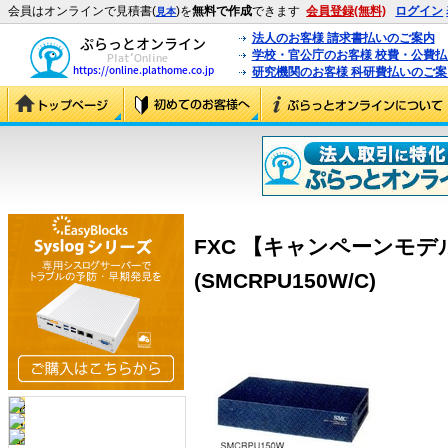
会員はオンラインで見積書(
)を
無料で作成
できます
会員登録(無料)
ログイン
見本
法人のお客様 請求書払いのご案内
学校・官公庁のお客様 校費・公費
研究機関のお客様 科研費払いのご案
FXC 【キャンペーンモデル
(SMCRPU150W/C)