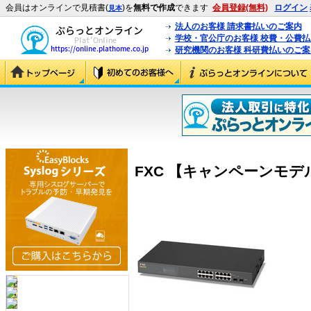
会員はオンラインで見積書(
)を
無料で作成
できます
会員登録(無料)
ログイン
見本
法人のお客様 請求書払いのご案内
学校・官公庁のお客様 校費・公費
研究機関のお客様 科研費払いのご案
FXC 【キャンペーンモデル】ES