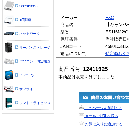
OpenBlocks
メーカー
FXC
IoT関連
商品名
【キャンペー
型番
ES116M2/C
ネットワーク
保証条件
当社販売日
JANコード
4580103812
サーバ・ストレージ
返品について
特定商取引
パソコン・周辺機器
商品番号
12411925
PCパーツ
本商品は販売を終了しました
サプライ
ソフト・ライセンス
このページを印刷する
メールでURLを送る
お気に入りに追加する