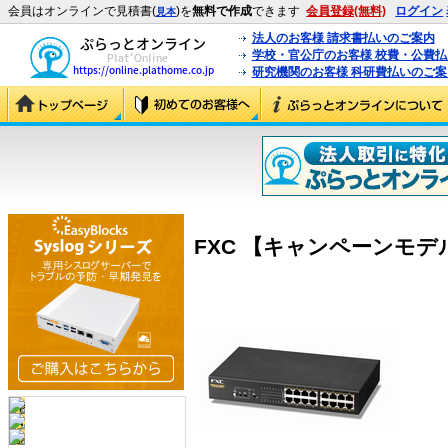
会員はオンラインで見積書(
)を
無料で作成
できます
会員登録(無料)
ログイン
見本
法人のお客様 請求書払いのご案内
学校・官公庁のお客様 校費・公費
研究機関のお客様 科研費払いのご案
FXC 【キャンペーンモデル】E