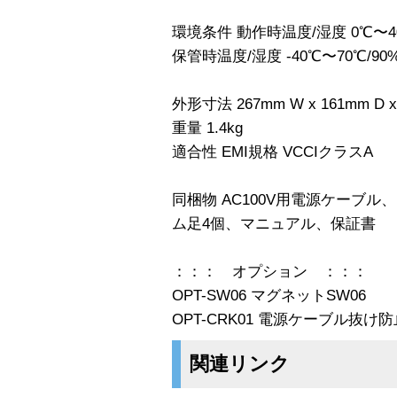
環境条件 動作時温度/湿度 0℃〜4
保管時温度/湿度 -40℃〜70℃/
外形寸法 267mm W x 161mm D x
重量 1.4kg
適合性 EMI規格 VCCIクラスA
同梱物 AC100V用電源ケーブ
ム足4個、マニュアル、保証書
：：： オプション ：：：
OPT-SW06 マグネットSW06
OPT-CRK01 電源ケーブル抜け
関連リンク