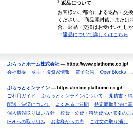
返品について
お客様のご都合による返品・交
ください。 商品開封後、または
合、返品・交換はお受けいたし
⇒
返品について詳しくはこちら
ぷらっとホーム株式会社
—
https://www.plathome.co.jp/
会社概要
株主・投資家情報
電子公告
OpenBlocks
ぷらっとオンライン
—
https://online.plathome.co.jp/
ご利用ガイド
ぷらっとオンラインについて
見積書・納
配送・決済について
よくあるご質問
特定商取引法に基
個人情報取り扱い方針
校費・公費・科研費払い取引のご
IPv6への取り組み
お客様からの声
ご注文の取り消し