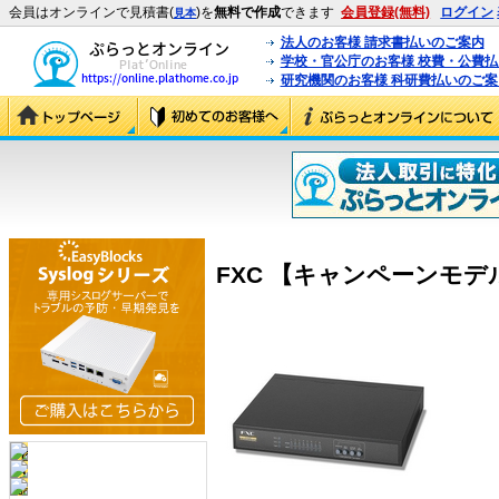
会員はオンラインで見積書(
)を
無料で作成
できます
会員登録(無料)
ログイン
見本
法人のお客様 請求書払いのご案内
学校・官公庁のお客様 校費・公費
研究機関のお客様 科研費払いのご案
FXC 【キャンペーンモデル】E